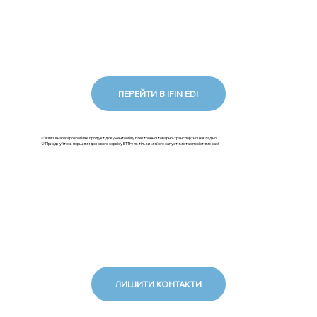
ПЕРЕЙТИ В IFIN EDI
✅ iFinEDI наразі розробляє продукт документообігу Електронної товарно-транспортної накладної.
💡Приєднуйтесь першими до нового сервісу ЕТТН: як тільки ми його запустимо та сповістимо вас!
ЛИШИТИ КОНТАКТИ