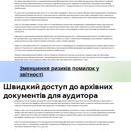
По-перше, важливим етапом є стандартизація процесів. Впровадження чітких і зрозумілих процедур підготовки звітності дозволяє
зменшити ризик виникнення помилок, оскільки всі співробітники виконують завдання за однаковими, заздалегідь визначеними
алгоритмами. Це включає використання шаблонів звітів, які містять стандартні формули та структури, що полегшує процес збору та
обробки даних.
По-друге, автоматизація процесів звітності суттєво знижує ймовірність людських помилок. Використання спеціалізованого програмного
забезпечення для фінансової звітності може автоматично обробляти дані, виконувати калькуляції та формувати звіти, зменшуючи
необхідність ручного введення інформації. Це не лише підвищує швидкість обробки даних, але й знижує ризики, пов’язані з помилками,
які можуть виникнути при ручному введенні.
Крім того, регулярні перевірки та аудит звітності є важливими інструментами для виявлення та виправлення помилок. Внутрішні або
зовнішні аудити можуть допомогти виявити слабкі місця в процесах підготовки звітів і забезпечити, щоб всі дані були оброблені
відповідно до встановлених стандартів і норм. Таким чином, аудит не лише виявляє помилки, але й дозволяє організації вдосконалити
свої процеси.
Навчання та підвищення кваліфікації співробітників також відіграє важливу роль у зменшенні ризиків помилок. Регулярні тренінги з
актуалізації знань щодо нових вимог до звітності, бухгалтерського обліку та фінансового менеджменту допомагають працівникам
залишатися в курсі змін і уникати помилок, пов’язаних з недостатніми знаннями.
Окрім того, важливим аспектом є створення культури точності та відповідальності всередині організації. Заохочення співробітників до
уважності та ретельності у виконанні своїх обов’язків, а також відкритий обмін інформацією про виявлені помилки і їх причини можуть
суттєво знизити ризики повторення таких помилок у майбутньому.
Загалом, зменшення ризиків помилок у звітності вимагає комплексного підходу, що включає стандартизацію, автоматизацію,
регулярний аудит, навчання персоналу та формування відповідальної корпоративної культури. Це дозволяє не лише покращити якість
фінансових даних, але й підвищити довіру з боку інвесторів, партнерів і інших зацікавлених сторін.
Зменшення ризиків помилок у
звітності
Швидкий доступ до архівних
документів для аудитора
Швидкий доступ до архівних документів є критично важливим аспектом роботи аудитора, оскільки він забезпечує ефективність і
точність аудиторських перевірок. Для аудитора важливо мати можливість оперативно знайти та вивчити необхідні документи, щоб
здійснити повноцінний аналіз фінансових, юридичних та операційних аспектів діяльності компанії.
В першу чергу, доступ до архівних документів має бути організований за допомогою сучасних технологій. Використання електронних
архівів дозволяє зберігати документи в цифровому форматі, що значно спрощує їх пошук і доступ. Системи управління документами
можуть забезпечити інтуїтивно зрозумілий інтерфейс для швидкого навігації, фільтрації та сортування інформації за різними
критеріями, такими як дати, типи документів або ключові слова.
Крім того, важливо впровадити чіткі процедури для організації архівів. Документи повинні бути класифіковані та марковані відповідно
до їхнього змісту та значення. Встановлення стандартів для зберігання, доступу та знищення документів дозволяє уникнути
плутанини і забезпечити простоту у доступі.