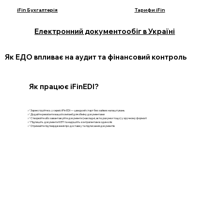
iFin Бухгалтерія
Тарифи iFin
Електронний документообіг в Україні
Як ЕДО впливає на аудит та фінансовий контроль
Як працює iFinEDI?
✅ Зареєструйтесь у сервісі iFin EDI — швидкий старт без зайвих налаштувань
✅ Додайте реквізити вашої компанії для обміну документами
✅ Створюйте або завантажуйте документи (накладні, акти, рахунки тощо) у зручному форматі
✅ Підпишіть документи КЕП та надішліть контрагентам в один клік
✅ Отримайте підтвердження про доставку та підписання документів