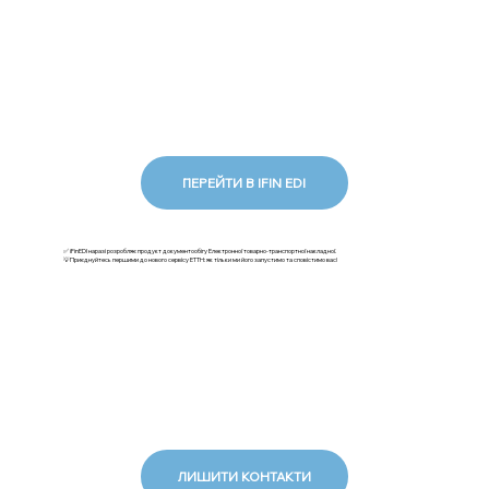
ПЕРЕЙТИ В IFIN EDI
✅ iFinEDI наразі розробляє продукт документообігу Електронної товарно-транспортної накладної.
💡Приєднуйтесь першими до нового сервісу ЕТТН: як тільки ми його запустимо та сповістимо вас!
ЛИШИТИ КОНТАКТИ