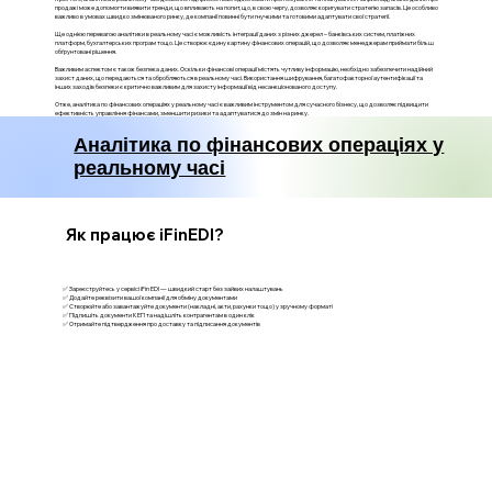
продажі може допомогти виявити тренди, що впливають на попит, що, в свою чергу, дозволяє коригувати стратегію запасів. Це особливо
важливо в умовах швидко змінюваного ринку, де компанії повинні бути гнучкими та готовими адаптувати свої стратегії.
Ще однією перевагою аналітики в реальному часі є можливість інтеграції даних з різних джерел – банківських систем, платіжних
платформ, бухгалтерських програм тощо. Це створює єдину картину фінансових операцій, що дозволяє менеджерам приймати більш
обґрунтовані рішення.
Важливим аспектом є також безпека даних. Оскільки фінансові операції містять чутливу інформацію, необхідно забезпечити надійний
захист даних, що передаються та обробляються в реальному часі. Використання шифрування, багатофакторної аутентифікації та
інших заходів безпеки є критично важливим для захисту інформації від несанкціонованого доступу.
Отже, аналітика по фінансових операціях у реальному часі є важливим інструментом для сучасного бізнесу, що дозволяє підвищити
ефективність управління фінансами, зменшити ризики та адаптуватися до змін на ринку.
Аналітика по фінансових операціях у
реальному часі
Як працює iFinEDI?
✅ Зареєструйтесь у сервісі iFin EDI — швидкий старт без зайвих налаштувань
✅ Додайте реквізити вашої компанії для обміну документами
✅ Створюйте або завантажуйте документи (накладні, акти, рахунки тощо) у зручному форматі
✅ Підпишіть документи КЕП та надішліть контрагентам в один клік
✅ Отримайте підтвердження про доставку та підписання документів