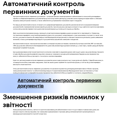
Автоматичний контроль
первинних документів
Автоматичний контроль первинних документів — це процес використання програмного забезпечення та технологій для перевірки,
обробки та зберігання первинних документів без ручного втручання. Цей підхід дозволяє значно підвищити ефективність облікових
процесів, зменшити ризик помилок, а також забезпечити дотримання встановлених норм і стандартів.
По-перше, автоматичний контроль починається з цифровізації первинних документів. Це може включати сканування паперових
документів або отримання електронних версій документів, таких як рахунки, накладні, контракти тощо. Цей етап є критично важливим,
оскільки він дозволяє перевести всі дані в електронний формат, що полегшує їх подальшу обробку.
Далі, за допомогою програмних рішень, проводиться автоматизована перевірка даних на коректність і відповідність. Наприклад,
система може перевіряти, чи всі необхідні реквізити присутні у документі, чи відповідають суми зазначеним у контракті, а також чи не
містять документи помилок або невідповідностей. Впроваджені алгоритми можуть використовуватися для аналізу даних, виявлення
аномалій, а також для перевірки відповідності документів внутрішнім або зовнішнім стандартам.
Автоматичний контроль також включає можливість інтеграції з іншими системами, такими як бухгалтерський облік, ERP-системи або
CRM. Це дозволяє забезпечити безперервний потік даних між різними підрозділами компанії, що, у свою чергу, сприяє швидшій обробці
інформації та прийняттю рішень.
Ще одним важливим аспектом автоматичного контролю є можливість ведення журналу змін і аудит даних. Це дозволяє відстежувати
історію обробки документів, виявляти недоліки у процесах та вживати заходів для їх виправлення. Завдяки цьому підприємства
можуть забезпечити більшу прозорість та контроль за всіма операціями.
Крім того, автоматизація контролю первинних документів значно знижує витрати часу та ресурсів на їх обробку. Співробітники можуть
зосередитися на більш важливих завданнях, таких як аналіз даних і прийняття стратегічних рішень, в той час як рутинні перевірки
виконуються автоматично.
Отже, автоматичний контроль первинних документів є потужним інструментом для підвищення ефективності бізнес-процесів,
зменшення ризиків помилок та забезпечення відповідності нормативним вимогам. Впровадження таких систем може суттєво
поліпшити фінансові та операційні показники підприємства, забезпечити більшу надійність і контроль у веденні бізнесу.
Автоматичний контроль первинних
документів
Зменшення ризиків помилок у
звітності
Зменшення ризиків помилок у звітності є критично важливим для забезпечення точності та достовірності фінансових даних, які
використовуються як внутрішніми, так і зовнішніми зацікавленими сторонами. Для досягнення цієї мети організації можуть
впроваджувати різноманітні стратегії та практики.