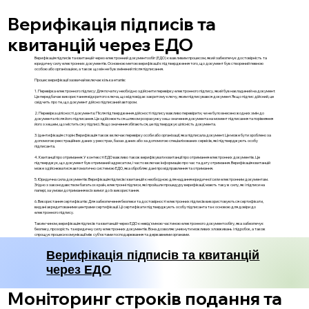
Верифікація підписів та
квитанцій через ЕДО
Верифікація підписів та квитанцій через електронний документообіг (ЕДО) є важливим процесом, який забезпечує достовірність та
юридичну силу електронних документів. Основною метою верифікації є підтвердження того, що документ був створений певною
особою або організацією, а також що він не був змінений після підписання.
Процес верифікації зазвичай включає кілька етапів:
1. Перевірка електронного підпису: Для початку необхідно здійснити перевірку електронного підпису, який був накладений на документ.
Це передбачає використання відкритого ключа, що відповідає закритому ключу, яким підписувався документ. Якщо підпис дійсний, це
свідчить про те, що документ дійсно підписаний автором.
2. Перевірка цілісності документа: Після підтвердження дійсності підпису важливо перевірити, чи не було внесено жодних змін до
документа після його підписання. Це здійснюється шляхом розрахунку хеш-значення документа на момент підписання та порівняння
його з хешем, що міститься у підписі. Якщо значення збігаються, це підтверджує цілісність документа.
3. Ідентифікація сторін: Верифікація також включає перевірку особи або організації, яка підписала документ. Це може бути зроблено за
допомогою реєстраційних даних у реєстрах, базах даних або за допомогою спеціалізованих сервісів, які підтверджують особу
підписанта.
4. Квитанції про отримання: У контексті ЕДО важливо також верифікувати квитанції про отримання електронних документів. Це
підтверджує, що документ був отриманий адресатом, і часто включає інформацію про час та дату отримання. Верифікація квитанцій
може здійснюватися автоматично системою ЕДО, яка обробляє дані про відправлення та отримання.
5. Юридична сила документів: Верифікація підписів і квитанцій є необхідною для надання юридичної сили електронним документам.
Згідно з законодавством багатьох країн, електронні підписи, які пройшли процедуру верифікації, мають таку ж силу, як і підписи на
папері, за умови дотримання всіх вимог до їх використання.
6. Використання сертифікатів: Для забезпечення безпеки та достовірності електронних підписів використовуються сертифікати,
видані акредитованими центрами сертифікації. Ці сертифікати підтверджують особу підписанта та є основою для довіри до
електронного підпису.
Таким чином, верифікація підписів та квитанцій через ЕДО є невід'ємною частиною електронного документообігу, яка забезпечує
безпеку, прозорість та юридичну силу електронних документів. Вона дозволяє уникнути можливих зловживань і підробок, а також
спрощує процеси комунікації між суб'єктами господарювання та державними органами.
Верифікація підписів та квитанцій
через ЕДО
Моніторинг строків подання та