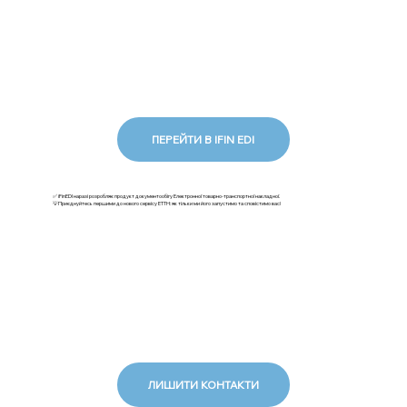
ПЕРЕЙТИ В IFIN EDI
✅ iFinEDI наразі розробляє продукт документообігу Електронної товарно-транспортної накладної.
💡Приєднуйтесь першими до нового сервісу ЕТТН: як тільки ми його запустимо та сповістимо вас!
ЛИШИТИ КОНТАКТИ