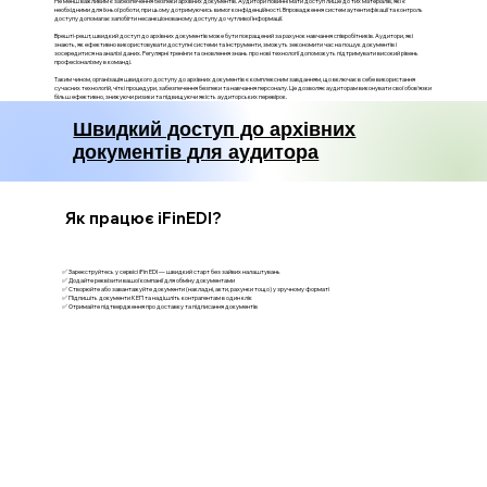
Не менш важливим є забезпечення безпеки архівних документів. Аудитори повинні мати доступ лише до тих матеріалів, які є
необхідними для їхньої роботи, при цьому дотримуючись вимог конфіденційності. Впровадження систем аутентифікації та контроль
доступу допомагає запобігти несанкціонованому доступу до чутливої інформації.
Врешті-решт, швидкий доступ до архівних документів може бути покращений за рахунок навчання співробітників. Аудитори, які
знають, як ефективно використовувати доступні системи та інструменти, зможуть зекономити час на пошук документів і
зосередитися на аналізі даних. Регулярні тренінги та оновлення знань про нові технології допоможуть підтримувати високий рівень
професіоналізму в команді.
Таким чином, організація швидкого доступу до архівних документів є комплексним завданням, що включає в себе використання
сучасних технологій, чіткі процедури, забезпечення безпеки та навчання персоналу. Це дозволяє аудиторам виконувати свої обов'язки
більш ефективно, знижуючи ризики та підвищуючи якість аудиторських перевірок.
Швидкий доступ до архівних
документів для аудитора
Як працює iFinEDI?
✅ Зареєструйтесь у сервісі iFin EDI — швидкий старт без зайвих налаштувань
✅ Додайте реквізити вашої компанії для обміну документами
✅ Створюйте або завантажуйте документи (накладні, акти, рахунки тощо) у зручному форматі
✅ Підпишіть документи КЕП та надішліть контрагентам в один клік
✅ Отримайте підтвердження про доставку та підписання документів