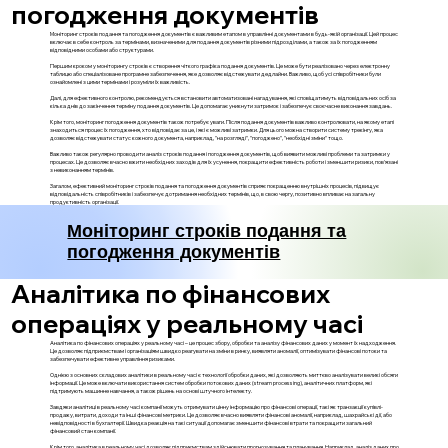
погодження документів
Моніторинг строків подання та погодження документів є важливим етапом в управлінні документами в будь-якій організації. Цей процес
включає в себе контроль за термінами, визначеними для подання документів різними підрозділами, а також за їх погодженням
відповідними особами або структурами.
Першим кроком у моніторингу строків є створення чіткого графіка подання документів. Це може бути реалізовано через електронну
таблицю або спеціалізоване програмне забезпечення, яке дозволяє відстежувати дедлайни. Важливо, щоб усі співробітники були
ознайомлені з цими термінами і розуміли їх важливість.
Далі, для ефективного контролю, рекомендується встановити автоматизовані нагадування, які сповіщатимуть відповідальних осіб за
кілька днів до закінчення терміну подання документів. Це допомагає уникнути затримок і забезпечує своєчасне виконання завдань.
Крім того, моніторинг погодження документів також потребує уваги. Після подання документів важливо контролювати, на якому етапі
знаходиться процес їх погодження, хто відповідає за це, і які є можливі затримки. Для цього можна створити систему трекінгу, яка
дозволяє відстежувати статус кожного документа, наприклад, "на розгляді", "погоджено", "необхідні зміни" тощо.
Важливо також регулярно проводити аналіз строків подання і погодження документів, щоб виявити можливі проблеми та затримки у
процесах. Це дозволяє вчасно вжити необхідних заходів для їх усунення, покращити ефективність роботи і зменшити ризики, пов'язані
з невиконанням термінів.
Загалом, ефективний моніторинг строків подання та погодження документів сприяє покращенню внутрішніх процесів, підвищує
відповідальність співробітників і забезпечує дотримання необхідних термінів, що, в свою чергу, позитивно впливає на загальну
продуктивність організації.
Моніторинг строків подання та
погодження документів
Аналітика по фінансових
операціях у реальному часі
Аналітика по фінансових операціях у реальному часі – це процес збору, обробки та аналізу фінансових даних у момент їх надходження.
Це дозволяє підприємствам і організаціям швидко реагувати на зміни в ринку, виявляти аномалії, оптимізувати фінансові потоки та
забезпечувати ефективне управління ризиками.
Однією з основних складових аналітики в реальному часі є технології обробки даних, які дозволяють миттєво аналізувати великі обсяги
інформації. Це може включати використання систем обробки потокових даних (stream processing), аналітичних платформ, які
підтримують машинне навчання, а також рішень на основі штучного інтелекту.
Завдяки аналітиці в реальному часі компанії можуть отримувати цінну інформацію про фінансові операції, такі як транзакції купівлі-
продажу, витрати, доходи та інші фінансові метрики. Це дозволяє вчасно виявляти фінансові аномалії, наприклад, шахрайські дії, або
невідповідності в бухгалтерії. Швидка реакція на такі ситуації допомагає зменшити фінансові втрати та покращити загальний
фінансовий стан компанії.
Крім того, аналітика в реальному часі дозволяє підприємствам здійснювати прогнозування та планування. Наприклад, аналіз даних про