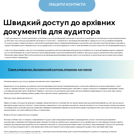
ЛИШИТИ КОНТАКТИ
Швидкий доступ до архівних
документів для аудитора
У світі, де швидкість і точність визначають успіх бізнесу, доступ до інформації стає не просто зручністю, а необхідністю. Чи знали ви, що аудитори витрачають
до 30% свого часу на пошук документів? Це не просто статистика — це реальність, яка підкреслює важливість швидкого доступу до архівних матеріалів.
Сьогодні, в умовах стрімкого розвитку технологій, питання ефективного управління інформацією стає ще більш актуальним. Аудитори, які мають можливість
швидко і безперешкодно отримувати доступ до архівів, можуть не лише підвищити точність своїх висновків, а й значно скоротити час на проведення аудиту.
У цій статті ми розглянемо, чому доступ до архівних документів є критично важливим для аудиторської діяльності, а також які переваги надає їх швидкий
доступ. Ми обговоримо, як сучасні технології, такі як цифрові архіви та автоматизація процесів, змінюють підходи до аудиту, роблячи його більш прозорим,
безпечним і ефективним. Приготуйтеся дізнатися, як впровадження інноваційних рішень може стати ключем до успішної аудиторської практики в умовах
сучасного бізнес-середовища.
Повне керівництво: Автоматичний контроль первинних документів
Значення швидкого доступу до архівних документів: логіка та важливість
Швидкий доступ до архівних документів є критично важливим для успішного проведення аудиту, оскільки він забезпечує не лише оперативність, але й
точність у прийнятті рішень. Аудитори часто стикаються з величезними обсягами даних, і можливість швидко знаходити та перевіряти інформацію з архіву
стає вирішальним фактором у їхній роботі. Наявність такого доступу допомагає аудиторам своєчасно виявляти невідповідності, що в свою чергу знижує
ризики для компанії та підвищує рівень довіри з боку клієнтів та інших зацікавлених сторін.
Приклад: Аудит фінансової звітності
Уявімо ситуацію, коли аудитор проводить перевірку фінансової звітності компанії. Під час аналізу фінансових документів він виявляє, що звіт про доходи не
відповідає даним з рахунку клієнтів. У такому випадку швидкий доступ до архівних документів, таких як контракти з постачальниками, платіжні документи
та попередні звіти, дозволяє аудитору оперативно перевірити інформацію. Завдяки цьому він може швидко підтвердити або спростувати свої підозри, що не
лише економить час, але й забезпечує більш точні висновки.
Вплив на читача та практичне застосування
Читачам, особливо тим, хто працює у сфері фінансів та аудиту, варто враховувати важливість впровадження сучасних технологій для управління
документами у своїй практиці. Наприклад, інвестування в системи, що забезпечують швидкий доступ до архівів, може суттєво підвищити продуктивність
команди. Це дозволяє аудиторам більше часу приділяти аналітиці та стратегічному мисленню, замість рутинного збору інформації. У результаті, організації
можуть не лише покращити якість своїх фінансових звітів, але й зміцнити свої позиції на ринку, підвищуючи довіру з боку партнерів і інвесторів.
Отже, швидкий доступ до архівних документів — це не лише технологічний тренд, але й стратегічна необхідність для всіх, хто прагне до успішного
функціонування в сучасному бізнес-середовищі.