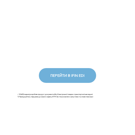
ПЕРЕЙТИ В IFIN EDI
✅ iFinEDI наразі розробляє продукт документообігу Електронної товарно-транспортної накладної.
💡Приєднуйтесь першими до нового сервісу ЕТТН: як тільки ми його запустимо та сповістимо вас!