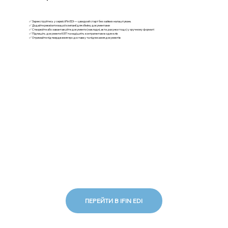
✅ Зареєструйтесь у сервісі iFin EDI — швидкий старт без зайвих налаштувань
✅ Додайте реквізити вашої компанії для обміну документами
✅ Створюйте або завантажуйте документи (накладні, акти, рахунки тощо) у зручному форматі
✅ Підпишіть документи КЕП та надішліть контрагентам в один клік
✅ Отримайте підтвердження про доставку та підписання документів
ПЕРЕЙТИ В IFIN EDI