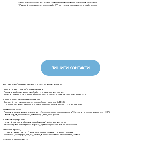
✅ iFinEDI наразі розробляє продукт документообігу Електронної товарно-транспортної накладної.
💡Приєднуйтесь першими до нового сервісу ЕТТН: як тільки ми його запустимо та сповістимо вас!
ЛИШИТИ КОНТАКТИ
Чіткі кроки для забезпечення швидкого доступу до архівних документів
1. Оцінка поточних процесів зберігання документів:
- Проведіть аналіз існуючих методів зберігання та управління документами.
- Визначте слабкі місця, де затримки або труднощі у доступі до документів впливають на процес аудиту.
2. Вибір системи для управління документами:
- Досліджуйте різні рішення для електронного зберігання документів (EDMS).
- Оберіть систему, яка відповідає потребам вашої організації та має можливості для автоматизації.
3. Цифровізація архівів:
- Переведіть паперові документи в електронний формат, використовуючи сканери та ПО для оптичного розпізнавання тексту (OCR).
- Створіть структуровану систему каталогізації для зручного доступу.
4. Автоматизація процесів:
- Налаштуйте автоматичні процедури для індексації та зберігання документів.
- Використовуйте шаблони для стандартних документів, щоб зменшити час на їх створення.
5. Навчання персоналу:
- Проведіть тренінги для співробітників щодо використання нової системи архівування.
- Забезпечте доступ до ресурсів, які допоможуть освоїти інструменти управління документами.
6. Забезпечення безпеки даних: