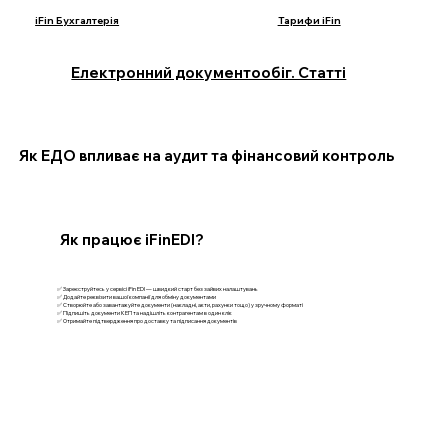
iFin Бухгалтерія
Тарифи iFin
Електронний документообіг. Статті
Як ЕДО впливає на аудит та фінансовий контроль
Як працює iFinEDI?
✅ Зареєструйтесь у сервісі iFin EDI — швидкий старт без зайвих налаштувань
✅ Додайте реквізити вашої компанії для обміну документами
✅ Створюйте або завантажуйте документи (накладні, акти, рахунки тощо) у зручному форматі
✅ Підпишіть документи КЕП та надішліть контрагентам в один клік
✅ Отримайте підтвердження про доставку та підписання документів