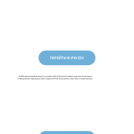
ПЕРЕЙТИ В IFIN EDI
✅ iFinEDI наразі розробляє продукт документообігу Електронної товарно-транспортної накладної.
💡Приєднуйтесь першими до нового сервісу ЕТТН: як тільки ми його запустимо та сповістимо вас!