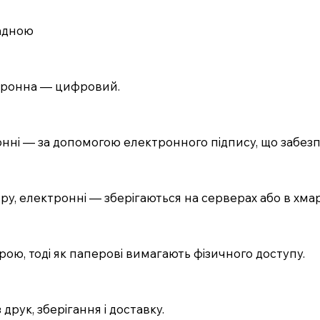
ладною
ктронна — цифровий.
онні — за допомогою електронного підпису, що забезп
у, електронні — зберігаються на серверах або в хмар
трою, тоді як паперові вимагають фізичного доступу.
друк, зберігання і доставку.