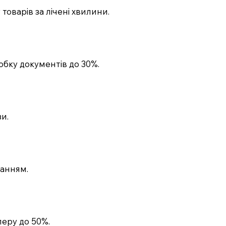
оварів за лічені хвилини.
обку документів до 30%.
зи.
ганням.
перу до 50%.