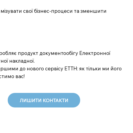
тимізувати свої бізнес-процеси та зменшити
озробляє продукт документообігу Електронної
ної накладної.
шими до нового сервісу ЕТТН: як тільки ми його
стимо вас!
ЛИШИТИ КОНТАКТИ