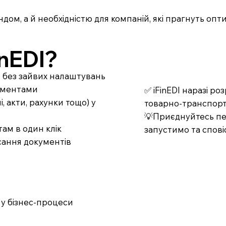
ндом, а й необхідністю для компаній, які прагнуть оп
nEDI?
т без зайвих налаштувань
кументами
✅ iFinEDI наразі р
 акти, рахунки тощо) у
товарно-транспорт
💡Приєднуйтесь пер
ам в один клік
запустимо та спові
сання документів
у бізнес-процеси