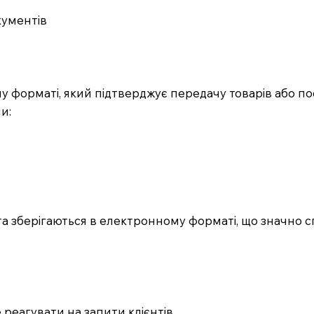
кументів
форматі, який підтверджує передачу товарів або по
и:
та зберігаються в електронному форматі, що значно 
реагувати на запити клієнтів.