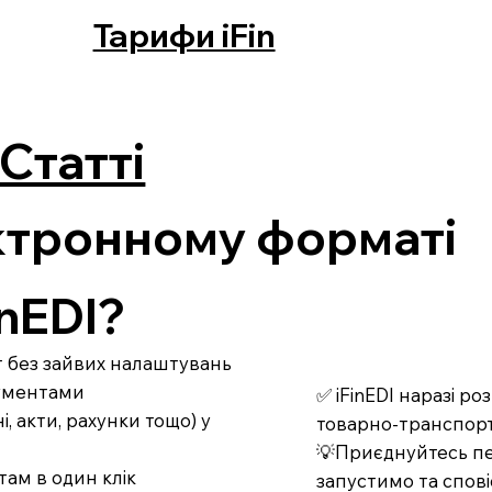
Тарифи iFin
Статті
ктронному форматі
nEDI?
рт без зайвих налаштувань
кументами
✅ iFinEDI наразі р
 акти, рахунки тощо) у
товарно-транспорт
💡Приєднуйтесь пе
там в один клік
запустимо та спові