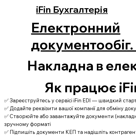
iFin Бухгалтерія
Електронний
документообіг. 
Накладна в еле
Як працює iFi
✅ Зареєструйтесь у сервісі iFin EDI — швидкий ста
✅ Додайте реквізити вашої компанії для обміну до
✅ Створюйте або завантажуйте документи (накладні,
зручному форматі
✅ Підпишіть документи КЕП та надішліть контраген