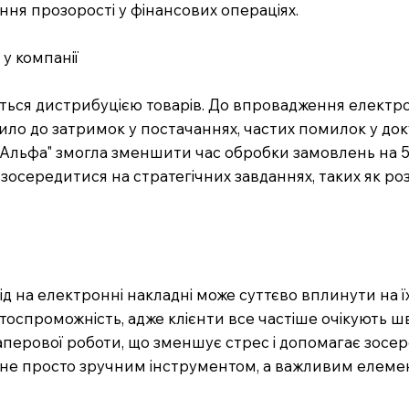
ня прозорості у фінансових операціях.
у компанії
ється дистрибуцією товарів. До впровадження електр
о до затримок у постачаннях, частих помилок у доку
, "Альфа" змогла зменшити час обробки замовлень на 
а зосередитися на стратегічних завданнях, таких як
д на електронні накладні може суттєво вплинути на їх
оспроможність, адже клієнти все частіше очікують ш
перової роботи, що зменшує стрес і допомагає зосер
не просто зручним інструментом, а важливим елементо