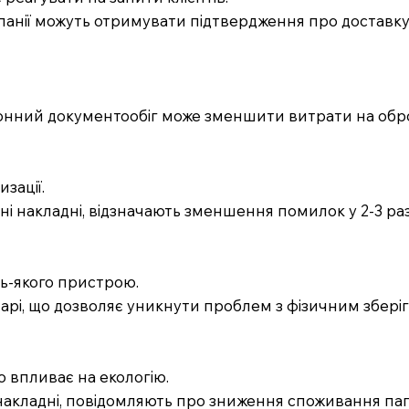
анії можуть отримувати підтвердження про доставку т
тронний документообіг може зменшити витрати на обр
зації.
ні накладні, відзначають зменшення помилок у 2-3 ра
дь-якого пристрою.
хмарі, що дозволяє уникнути проблем з фізичним збері
 впливає на екологію.
 накладні, повідомляють про зниження споживання па