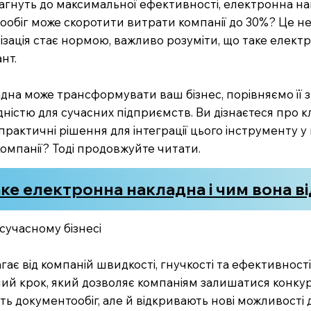
и прагнуть до максимальної ефективності, електронна 
ообіг може скоротити витрати компанії до 30%? Це не
ізація стає нормою, важливо розуміти, що таке електро
нт.
адна може трансформувати ваш бізнес, порівняємо її 
ністю для сучасних підприємств. Ви дізнаєтеся про к
актичні рішення для інтеграції цього інструменту у в
компанії? Тоді продовжуйте читати.
ке електронна накладна і чим вона ві
сучасному бізнесі
є від компаній швидкості, гнучкості та ефективності.
чний крок, який дозволяє компаніям залишатися конк
ь документообіг, але й відкривають нові можливості д