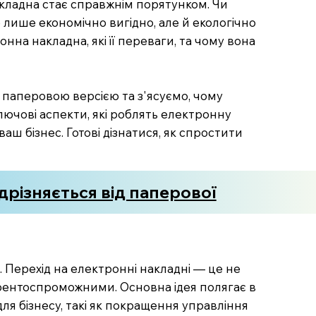
накладна стає справжнім порятунком. Чи
 лише економічно вигідно, але й екологічно
нна накладна, які її переваги, та чому вона
з паперовою версією та з'ясуємо, чому
лючові аспекти, які роблять електронну
аш бізнес. Готові дізнатися, як спростити
дрізняється від паперової
 Перехід на електронні накладні — це не
урентоспроможними. Основна ідея полягає в
ля бізнесу, такі як покращення управління