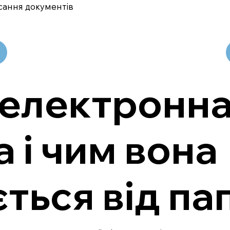
сання документів
 електронн
 і чим вона
ється від па