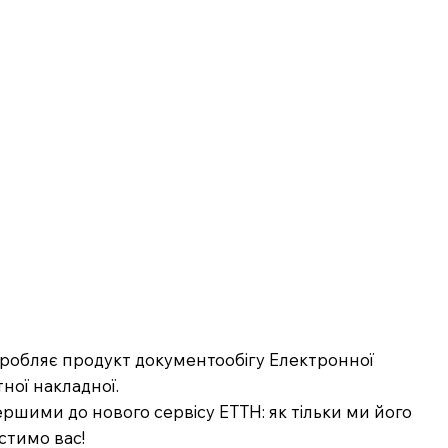
озробляє продукт документообігу Електронної
ної накладної.
ршими до нового сервісу ЕТТН: як тільки ми його
стимо вас!