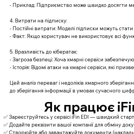
- Приклад: Підприємство може швидко досягти меж
4. Витрати на підписку:
- Постійні витрати: Моделі підписки можуть стат
- Факт: Якщо користувач не використовує всі фун
5. Вразливість до кібератак:
- Загроза безпеці: Хоча хмарні сервіси забезпечую
- Історія: Відомі атаки на хмарні сервіси, які пр
Цей аналіз переваг і недоліків хмарного зберіга
до зберігання інформації в умовах сучасного цифр
Як працює iFi
✅ Зареєструйтесь у сервісі iFin EDI — швидкий стар
✅ Додайте реквізити вашої компанії для обміну до
✅ Створюйте або завантажуйте документи (накладні,