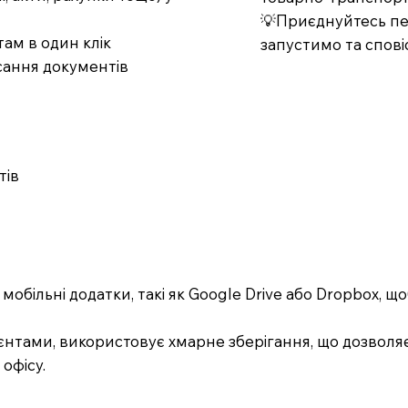
💡Приєднуйтесь пер
ам в один клік
запустимо та спові
сання документів
тів
 мобільні додатки, такі як Google Drive або Dropbox,
ієнтами, використовує хмарне зберігання, що дозволя
офісу.