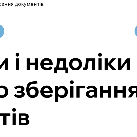
сання документів
 і недоліки
 зберіганн
тів