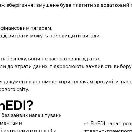
і зберігання і змушене буде платити за додатковий 
и фінансовим тягарем.
кції, витрати можуть перевищити вигоди.
ть безпеку, вони не застраховані від атак.
извели до втрати даних, підкреслюють важливість вибор
ння документів допоможе користувачам зрозуміти, нас
ового світу.
nEDI?
т без зайвих налаштувань
кументами
✅ iFinEDI наразі р
 акти, рахунки тощо) у
товарно-транспорт