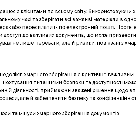
 працює з клієнтами по всьому світу. Використовуючи 
ьному часі та зберігати всі важливі матеріали в одно
рах або пересилати їх по електронній пошті. Проте,
и доступ до важливих документів, що може призвести 
вазі не лише переваги, але й ризики, пов'язані з хм
 недоліків хмарного зберігання є критично важливим.
 нехтування питаннями безпеки та доступності може 
енній діяльності, приймаючи зважені рішення щодо в
роцеси, але й забезпечити безпеку та конфіденційніст
юси та мінуси хмарного зберігання документів