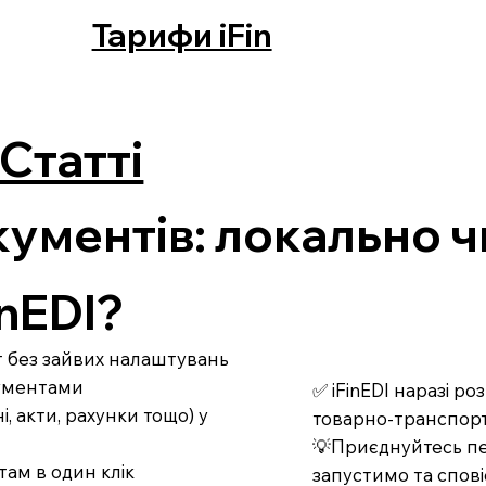
Тарифи iFin
Статті
ментів: локально чи
nEDI?
рт без зайвих налаштувань
кументами
✅ iFinEDI наразі р
 акти, рахунки тощо) у
товарно-транспорт
💡Приєднуйтесь пе
там в один клік
запустимо та спові