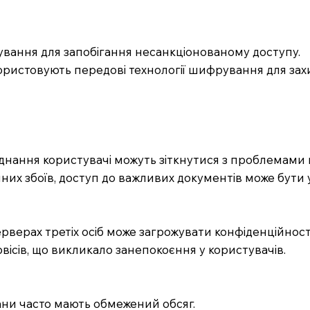
рування для запобігання несанкціонованому доступу.
використовують передові технології шифрування для зах
єднання користувачі можуть зіткнутися з проблемами 
нічних збоїв, доступ до важливих документів може бути
ерверах третіх осіб може загрожувати конфіденційності
рвісів, що викликало занепокоєння у користувачів.
ани часто мають обмежений обсяг.