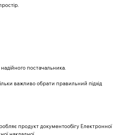
простір.
у надійного постачальника.
кільки важливо обрати правильний підхід
озробляє продукт документообігу Електронної
ної накладної.