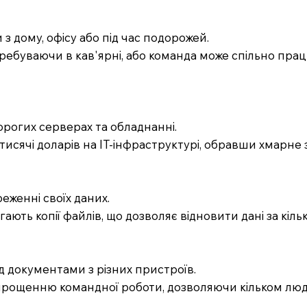
з дому, офісу або під час подорожей.
ребуваючи в кав'ярні, або команда може спільно прац
орогих серверах та обладнанні.
тисячі доларів на IT-інфраструктурі, обравши хмарне 
еженні своїх даних.
ають копії файлів, що дозволяє відновити дані за кілька
д документами з різних пристроїв.
спрощенню командної роботи, дозволяючи кільком люд