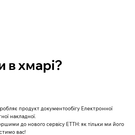
 в хмарі?
озробляє продукт документообігу Електронної
ної накладної.
ршими до нового сервісу ЕТТН: як тільки ми його
стимо вас!