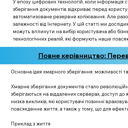
У епоху цифрових технологій, коли інформація 
зберігання документів відкриває перед користува
автоматизоване резервне копіювання. Але разом
залежності від Інтернету. У цій статті ми дослі
можуть вплинути на вибір користувача або бізн
технологічних реалій, які формують наше повся
Повне керівництво: Перев
Основна ідея хмарного зберігання: можливості т
Хмарне зберігання документів стало революційни
зберігаються на віддалених серверах, доступ до 
низка викликів, які користувачі повинні враховува
повсякденне життя, а також у тому, що для ефект
Приклад з життя