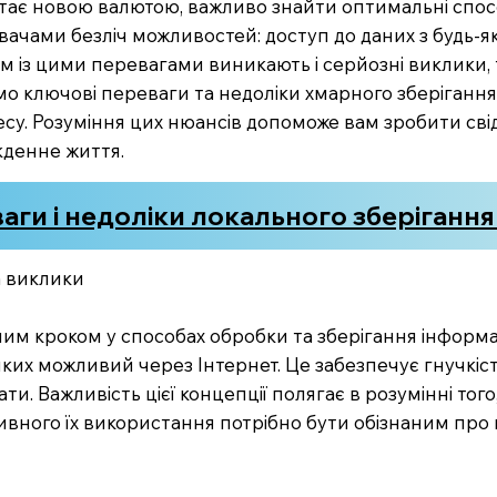
стає новою валютою, важливо знайти оптимальні спосо
чами безліч можливостей: доступ до даних з будь-якої
 із цими перевагами виникають і серйозні виклики, т
димо ключові переваги та недоліки хмарного зберігання
есу. Розуміння цих нюансів допоможе вам зробити сві
кденне життя.
аги і недоліки локального зберіганн
а виклики
м кроком у способах обробки та зберігання інформації
яких можливий через Інтернет. Це забезпечує гнучкість
ти. Важливість цієї концепції полягає в розумінні того
ивного їх використання потрібно бути обізнаним про 