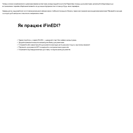
Тепер, коли ви ознайомилися з цими важливими аспектами, не відкладайте на потім Перегляньте вашу документацію, організуйте її відповідно до
встановлених термінів зберігання і впевніться, що ваше підприємство готове до будь-яких перевірок.
Завершуючи, задумайтеся: чи готові ви ризикувати фінансовою стабільністю вашого бізнесу через нехтування законодавчими вимогами? Вживайте заходів
сьогодні, щоб завтра не стикатися з неприємностями
Як працює iFinEDI?
✅ Зареєструйтесь у сервісі iFin EDI — швидкий старт без зайвих налаштувань
✅ Додайте реквізити вашої компанії для обміну документами
✅ Створюйте або завантажуйте документи (накладні, акти, рахунки тощо) у зручному форматі
✅ Підпишіть документи КЕП та надішліть контрагентам в один клік
✅ Отримайте підтвердження про доставку та підписання документів