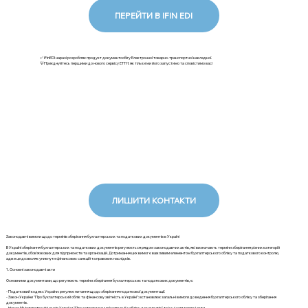
ПЕРЕЙТИ В IFIN EDI
✅ iFinEDI наразі розробляє продукт документообігу Електронної товарно-транспортної накладної.
💡Приєднуйтесь першими до нового сервісу ЕТТН: як тільки ми його запустимо та сповістимо вас!
ЛИШИТИ КОНТАКТИ
Законодавчі вимоги щодо термінів зберігання бухгалтерських та податкових документів в Україні
В Україні зберігання бухгалтерських та податкових документів регулюється рядом законодавчих актів, які визначають терміни зберігання різних категорій
документів, обов'язкових для підприємств та організацій. Дотримання цих вимог є важливим елементом бухгалтерського обліку та податкового контролю,
адже це дозволяє уникнути фінансових санкцій та правових наслідків.
1. Основні законодавчі акти
Основними документами, що регулюють терміни зберігання бухгалтерських та податкових документів, є:
- Податковий кодекс України: регулює питання щодо зберігання податкової документації.
- Закон України "Про бухгалтерський облік та фінансову звітність в Україні": встановлює загальні вимоги до ведення бухгалтерського обліку та зберігання
документів.
- Наказ Міністерства фінансів України "Про затвердження Інструкції з обліку документів" та інші нормативні акти.