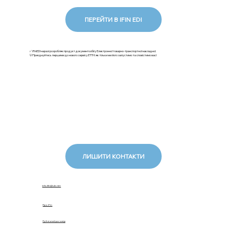
ПЕРЕЙТИ В IFIN EDI
✅ iFinEDI наразі розробляє продукт документообігу Електронної товарно-транспортної накладної.
💡Приєднуйтесь першими до нового сервісу ЕТТН: як тільки ми його запустимо та сповістимо вас!
ЛИШИТИ КОНТАКТИ
info.ifin@ukr.net
Про iFin
Публічний договір