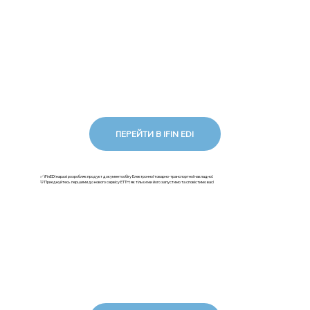
ПЕРЕЙТИ В IFIN EDI
✅ iFinEDI наразі розробляє продукт документообігу Електронної товарно-транспортної накладної.
💡Приєднуйтесь першими до нового сервісу ЕТТН: як тільки ми його запустимо та сповістимо вас!