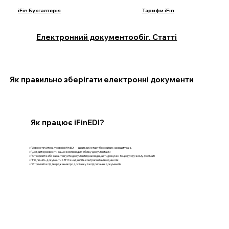
iFin Бухгалтерія
Тарифи iFin
Електронний документообіг. Статті
Як правильно зберігати електронні документи
Як працює iFinEDI?
✅ Зареєструйтесь у сервісі iFin EDI — швидкий старт без зайвих налаштувань
✅ Додайте реквізити вашої компанії для обміну документами
✅ Створюйте або завантажуйте документи (накладні, акти, рахунки тощо) у зручному форматі
✅ Підпишіть документи КЕП та надішліть контрагентам в один клік
✅ Отримайте підтвердження про доставку та підписання документів