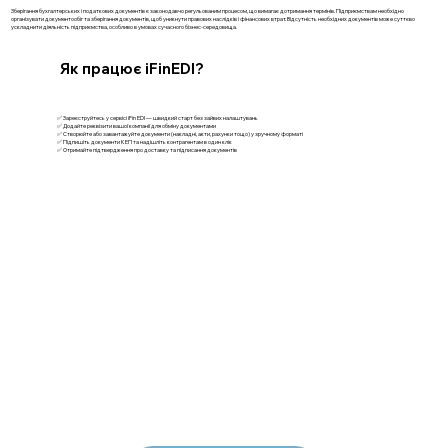
Зберігання бухгалтерських і податкових документів є законодавчо регульованим процесом, що вимагає дотримання термінів. Підприємствам необхідно
організувати документообіг та зберігання документів, щоб уникнути правових наслідків і фінансових втрат. Відсутність необхідних документів може суттєво
ускладнити діяльність підприємства, особливо в умовах сучасного бізнес-середовища.
Як працює iFinEDI?
✅ Зареєструйтесь у сервісі iFin EDI — швидкий старт без зайвих налаштувань
✅ Додайте реквізити вашої компанії для обміну документами
✅ Створюйте або завантажуйте документи (накладні, акти, рахунки тощо) у зручному форматі
✅ Підпишіть документи КЕП та надішліть контрагентам в один клік
✅ Отримайте підтвердження про доставку та підписання документів