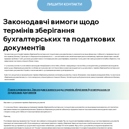
ЛИШИТИ КОНТАКТИ
Законодавчі вимоги щодо
термінів зберігання
бухгалтерських та податкових
документів
Чи знаєте ви, що в Україні терміни зберігання бухгалтерських і податкових документів можуть визначити не лише фінансову стабільність підприємства, а й
його правову безпеку? Це не просто бюрократична формальність — це ключовий аспект, який може врятувати компанію від серйозних фінансових санкцій і
правових проблем. У світі, де кожен документ може стати вирішальним у разі перевірки, знання про те, як довго і які саме документи потрібно зберігати, стає
невід'ємною частиною успішного бізнес-плану.
У сучасному контексті, коли зміни в законодавстві відбуваються постійно, а бізнес-середовище стає все більш конкурентним, дотримання законодавчих
вимог щодо зберігання документів є особливо актуальним. Ця стаття розгляне основні законодавчі акти, що регулюють терміни зберігання бухгалтерських і
податкових документів в Україні, а також важливість дотримання цих вимог для підприємств.
Крім того, ми детально проаналізуємо терміни зберігання для різних категорій документів, а також обговоримо, чому правильне ведення обліку та своєчасне
зберігання документів можуть стати запорукою успішної діяльності вашого бізнесу. Читайте далі, щоб дізнатися, як уникнути ризиків і забезпечити безпеку
своєї компанії.
Повне керівництво: Законодавчі вимоги щодо термінів зберігання бухгалтерських та
податкових документів
Важливість дотримання термінів зберігання документів
У сучасному бізнес-середовищі дотримання термінів зберігання бухгалтерських та податкових документів є не лише юридичною вимогою, а й стратегічно
важливим елементом управління ризиками. Правильне зберігання документів забезпечує підприємствам не тільки виконання законодавчих норм, але й
створює основу для стабільної та прозорої фінансової діяльності.
Приклад
Розглянемо приклад підприємства "Альфа", яке займається продажем товарів. Під час податкової перевірки виявилося, що частина первинних документів
(накладні, акти виконаних робіт) була знищена до закінчення трирічного терміну зберігання. Через це податкова служба не визнала частину витрат
підприємства, що призвело до додаткових податкових зобов'язань у розмірі 100 тисяч гривень. Відсутність документів ускладнила підприємству
доказування своєї правоти, і в результаті "Альфа" зазнала фінансових втрат, не отримавши можливості оскаржити рішення контролюючого органу.