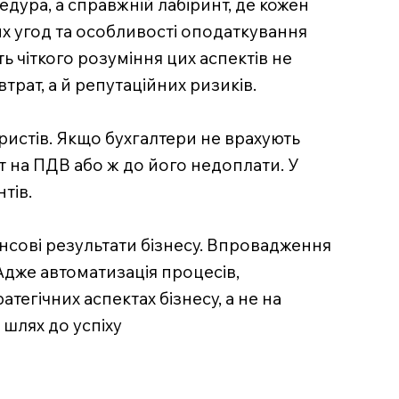
едура, а справжній лабіринт, де кожен
х угод та особливості оподаткування
ь чіткого розуміння цих аспектів не
рат, а й репутаційних ризиків.
ристів. Якщо бухгалтери не врахують
 на ПДВ або ж до його недоплати. У
тів.
нсові результати бізнесу. Впровадження
 Адже автоматизація процесів,
тегічних аспектах бізнесу, а не на
 шлях до успіху