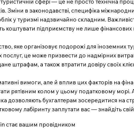
 туристичній сфері — це не просто технічна проц
в. Зміни в законодавстві, специфіка міжнародни
блік у туризмі надзвичайно складним. Важливіст
 коштувати підприємству не лише фінансових вт
ство, яке організовує подорожі для іноземних ту
послуг, це може призвести до надмірних витрат
ане штрафам, а також втратити довіру своїх клієн
тивні вимоги, але й вплив цих факторів на фіна
 стати рятівним колом у цьому податковому морі.
мка дозволяють бухгалтерам зосередитися на стра
овому лабіринту заплутати вас — знайдіть свій
iFin стає вашим провідником