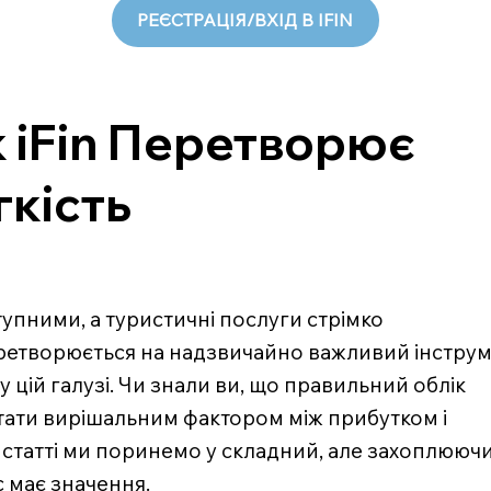
РЕЄСТРАЦІЯ/ВХІД В IFIN
к iFin Перетворює
гкість
ступними, а туристичні послуги стрімко
еретворюється на надзвичайно важливий інстру
 цій галузі. Чи знали ви, що правильний облік
стати вирішальним фактором між прибутком і
й статті ми поринемо у складний, але захоплююч
с має значення.