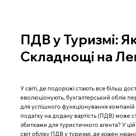
ПДВ у Туризмі: Я
Складнощі на Ле
У світі, де подорожі стають все більш до
еволюціонують, бухгалтерський облік п
для успішного функціонування компаній у
податку на додану вартість (ПДВ) може 
збитками для туристичного агента? У ці
світ обліку ПДВ у туризмі, де кожен нюан