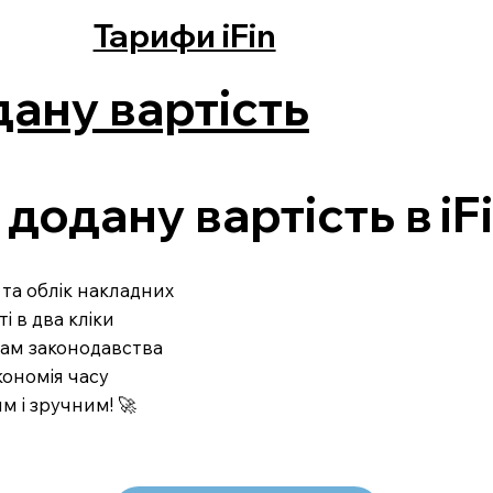
Тарифи iFin
ану вартість
додану вартість в iF
та облік накладних
 в два кліки
гам законодавства
ономія часу
м і зручним! 🚀