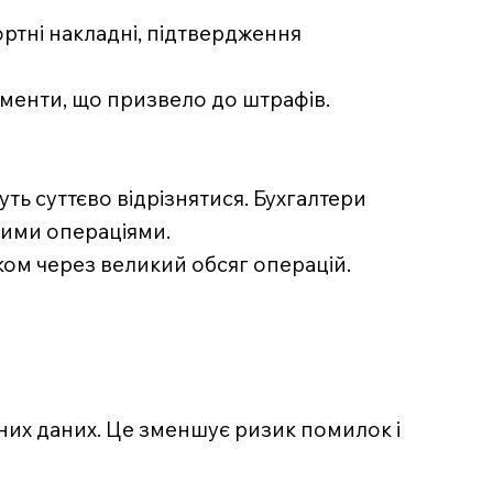
ртні накладні, підтвердження
менти, що призвело до штрафів.
ть суттєво відрізнятися. Бухгалтери
ними операціями.
ком через великий обсяг операцій.
них даних. Це зменшує ризик помилок і