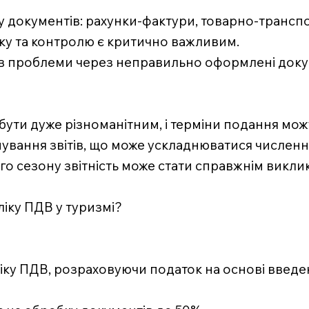
у документів: рахунки-фактури, товарно-транспо
іку та контролю є критично важливим.
мав проблеми через неправильно оформлені доку
бути дуже різноманітним, і терміни подання можу
мування звітів, що може ускладнюватися числен
го сезону звітність може стати справжнім викли
ліку ПДВ у туризмі?
ліку ПДВ, розраховуючи податок на основі введе