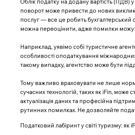
Облік податку на додану вартість (ПДВ) у
поворот може привести до нових викликі
послуг — все це робить бухгалтерський о
можна переоцінити, адже помилки можуть
Наприклад, уявімо собі туристичне агент
особливості оподаткування міжнародних 
такому випадку, агентство може бути підд
Тому важливо враховувати не лише норма
сучасних технологій, таких як iFin, може
актуалізація даних та професійна підтри
рутинних помилках. Не дозволяйте податк
Податковий лабіринт у світі туризму: як 