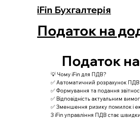
iFin Бухгалтерія
Податок на дод
Податок на 
💡 Чому iFin для ПДВ?
✅ Автоматичний розрахунок ПДВ 
✅ Формування та подання звітності
✅ Відповідність актуальним вимо
✅ Зменшення ризику помилок і ек
З iFin управління ПДВ стає швидки