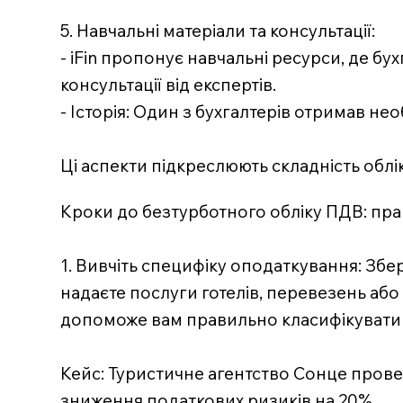
5. Навчальні матеріали та консультації:
- iFin пропонує навчальні ресурси, де б
консультації від експертів.
- Історія: Один з бухгалтерів отримав не
Ці аспекти підкреслюють складність облі
Кроки до безтурботного обліку ПДВ: прак
1. Вивчіть специфіку оподаткування: Збе
надаєте послуги готелів, перевезень або е
допоможе вам правильно класифікувати 
Кейс: Туристичне агентство Сонце прове
зниження податкових ризиків на 20%.