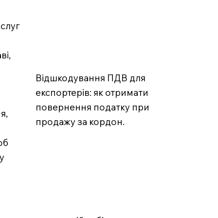
ослуг
ві,
Відшкодування ПДВ для
експортерів: як отримати
повернення податку при
я,
продажу за кордон.
об
у