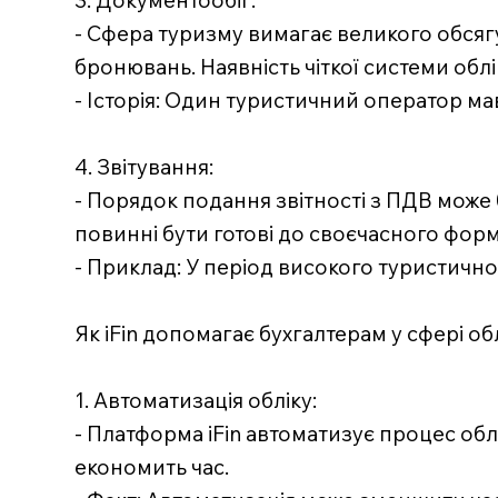
3. Документообіг:
- Сфера туризму вимагає великого обсяг
бронювань. Наявність чіткої системи обл
- Історія: Один туристичний оператор 
4. Звітування:
- Порядок подання звітності з ПДВ може 
повинні бути готові до своєчасного фор
- Приклад: У період високого туристично
Як iFin допомагає бухгалтерам у сфері об
1. Автоматизація обліку:
- Платформа iFin автоматизує процес об
економить час.