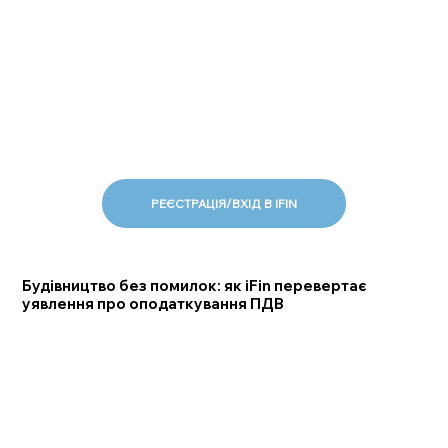
РЕЄСТРАЦІЯ/ВХІД В IFIN
Будівництво без помилок: як iFin перевертає
уявлення про оподаткування ПДВ