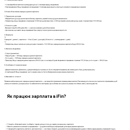
- 12 місяців: Включайте всі календарні дні за 12 місяців перед лікарняним.
- Нові працівники: Якщо працівник не працював 12 місяців, враховуються всі дні з моменту працевлаштування.
3. Етапи обчислення середньоденної зарплати
1. Підрахунок доходів:
- Збирайте всі доходи, включаючи базову зарплату, премії та інші додаткові виплати.
- Наприклад, якщо працівник отримував 10 000 грн щомісяця, плюс 2 000 грн премії, загальний дохід за рік становитиме 144 000 грн.
2. Кількість днів:
- Використовуйте 365 днів (366 — у високосний рік) для обчислення.
- Це означає, що навіть якщо працівник був у відпустці, всі дні все ще враховуються.
3. Формула:
\[
Середня \, денна \, зарплата = \frac{Сума \, доходів}{Кількість \, календарних \, днів}
\]
- Наприклад, якщо загальна сума доходів становить 144 000 грн, середня денна зарплата буде 394,52 грн.
4. Виплати лікарняних
- Структура виплат:
- Перші 5 днів — 50% від середньоденної зарплати.
- З 6-го дня — 100% від середньоденної зарплати.
- Приклад: Якщо середня денна зарплата 394,52 грн, то за перші 5 днів лікарняного працівник отримає 197,26 грн, а з 6-го дня — 394,52 грн.
5. Особливості та виключення
- Декретні виплати: Для жінок у декретній відпустці можуть бути специфічні правила, які зменшують базу для розрахунку.
- Історії хвороб: Якщо працівник часто хворіє, можуть бути обмеження на максимальні виплати.
6. Важливість точності
Правильний розрахунок середньоденної зарплати — це гарантія отримання справедливих виплат. Рекомендується консультуватися з фахівцями, щоб
уникнути помилок у розрахунках та забезпечити свої права. Це особливо актуально в умовах постійних змін у законодавстві.
Як працює зарплата в iFin?
✅ Створіть обліковий запис та оберіть тариф для доступу до сервісу розрахунку зарплати
✅ Внесіть реквізити компанії та працівників — додайте необхідну інформацію для нарахування зарплати
✅ Сформуйте зарплатну звітність автоматично — система створить документи на основі введених даних (табелі, нарахування, утримання тощо).