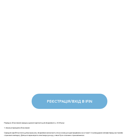
РЕЄСТРАЦІЯ/ВХІД В IFIN
Порядок обчислення середньоденної зарплати для лікарняного у 2025 році
1. Загальні принципи обчислення
Середня заробітна плата для розрахунку лікарняних визначається на основі доходів працівника за останні 12 календарних місяців перед настанням
страхового випадку. Для цього враховуються всі види доходу, з яких було сплачено страхові внески.