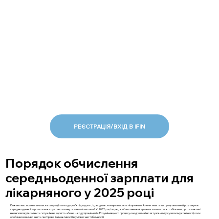
РЕЄСТРАЦІЯ/ВХІД В IFIN
Порядок обчислення
середньоденної зарплати для
лікарняного у 2025 році
Кожен з нас може опинитися в ситуації, коли здоров’я підводить, і доводиться звертатися за лікарняним. Але чи знаєте ви, що правильний розрахунок
середньоденної зарплати може суттєво вплинути на ваші виплати? У 2025 році порядок обчислення лікарняних залишиться стабільним, проте важливі
нюанси можуть змінити ситуацію на користь або на шкоду працівників. Розуміння цього процесу є надзвичайно актуальним у сучасному контексті, коли
особливо важливо знати свої права та можливості в умовах нестабільності.