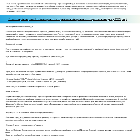
У цій статті ми розглянемо основні аспекти обчислення середньоденної зарплати для лікарняного, включаючи загальні принципи, розрахункові періоди,
методику обчислення та можливі виключення. Ваша обізнаність у цих питаннях допоможе уникнути непорозумінь і забезпечити справедливі виплати у
випадку тимчасової непрацездатності. Тож давайте заглибимося у цю важливу тему та розглянемо, які кроки слід здійснити для точного розрахунку
лікарняних у 2025 році.
Повне керівництво: Хто має право на отримання лікарняних — страхові випадки у 2025 році
Чітке формулювання основної ідеї
Основна ідея обчислення середньоденної зарплати для лікарняних у 2025 році полягає в тому, що цей процес має чіткі правила і механізми, які забезпечують
справедливість виплат у випадку тимчасової непрацездатності. Розуміння порядку обчислення не лише допомагає працівникам отримати належні
компенсації, але й сприяє усвідомленню важливості ведення точного обліку своїх доходів та сплачених внесків. Це, у свою чергу, підвищує відповідальність
працівників у питаннях фінансового планування і підготовки до непередбачуваних ситуацій.
Змістовний приклад
Розглянемо приклад: працівник протягом року отримував різні доходи, у тому числі основну зарплату, премії та надбавки, і загальна сума його доходів за 12
місяців становила 120 000 гривень.
Щоб обчислити середньоденну зарплату, ми ділимо цю суму на 365 днів:
\[
Середня \, денна \, зарплата = \frac{120000}{365} \approx 328,77 \, гривень.
\]
У разі, якщо цей працівник захворіє і отримає лікарняний на 10 днів, перші 5 днів він отримає 50% від середньоденної зарплати, а з 6-го по 10-й — 100%. Таким
чином, його виплати за лікарняний складуть:
- За перші 5 днів: \(328,77 \times 0,5 \times 5 \approx 821,93 \, гривень\).
- За наступні 5 днів: \(328,77 \times 1 \times 5 \approx 1643,85 \, гривень\).
Загальна сума лікарняних становитиме приблизно 2465,78 гривень.
Вплив на читача
Розуміння порядку обчислення середньоденної зарплати і лікарняних має прямий вплив на фінансове благополуччя працівників. Знаючи, як правильно
обчислити свої лікарняні, працівники можуть уникнути фінансових труднощів у випадку хвороби. Це також підкреслює важливість ведення чіткого обліку
своїх доходів і сплачених внесків. У повсякденному житті, особливо в умовах нестабільності, знання своїх прав і можливостей може стати запорукою
фінансової стабільності та впевненості у майбутньому. Тому важливо не лише ознайомитися з правилами, але й активно їх використовувати в своїй
професійній діяльності.
Лікарняні у 2025: Як правильно обчислити середню зарплату?
Обчислення середньоденної зарплати для лікарняних у 2025 році — це важливий процес, що впливає на фінансовий захист працівників. Нижче наведені
ключові аспекти, які слід врахувати при розрахунку:
1. Основи обчислення середньоденної зарплати
- Дохід за 12 місяців: Середня зарплата визначається на основі доходу працівника за останні 12 місяців. Включайте всі види доходу, з яких сплачено страхові
внески.
- Виплати: Не забувайте про премії, надбавки та інші фінансові винагороди.
2. Розрахунковий період