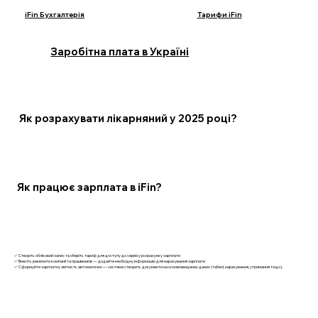
iFin Бухгалтерія
Тарифи iFin
Заробітна плата в Україні
Як розрахувати лікарняний у 2025 році?
Як працює зарплата в iFin?
✅ Створіть обліковий запис та оберіть тариф для доступу до сервісу розрахунку зарплати
✅ Внесіть реквізити компанії та працівників — додайте необхідну інформацію для нарахування зарплати
✅ Сформуйте зарплатну звітність автоматично — система створить документи на основі введених даних (табелі, нарахування, утримання тощо).