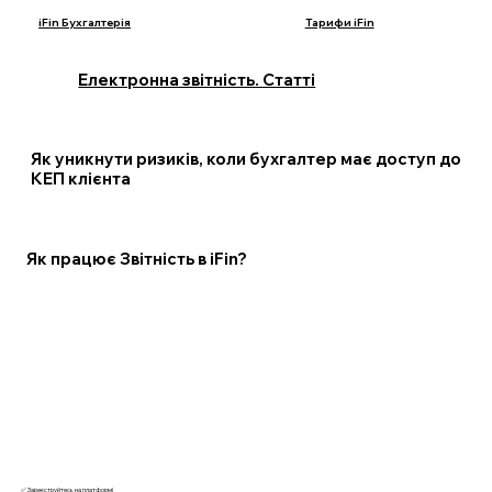
iFin Бухгалтерія
Тарифи iFin
Електронна звітність. Статті
Як уникнути ризиків, коли бухгалтер має доступ до
КЕП клієнта
Як працює Звітність в iFin?
✅ Зареєструйтесь на платформі