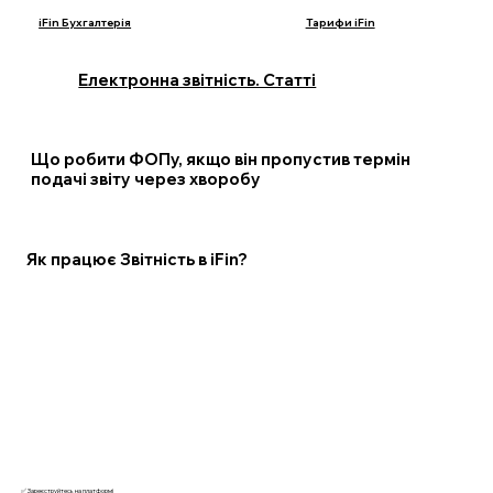
iFin Бухгалтерія
Тарифи iFin
Електронна звітність. Статті
Що робити ФОПу, якщо він пропустив термін
подачі звіту через хворобу
Як працює Звітність в iFin?
✅ Зареєструйтесь на платформі