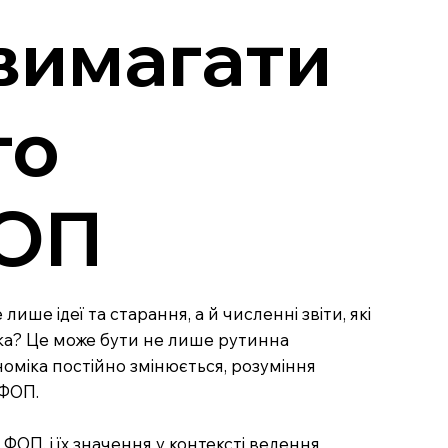
 вимагати
го
ФОП
ше ідеї та старання, а й численні звіти, які
ика? Це може бути не лише рутинна
номіка постійно змінюється, розуміння
 ФОП.
ФОП, і їх значення у контексті ведення