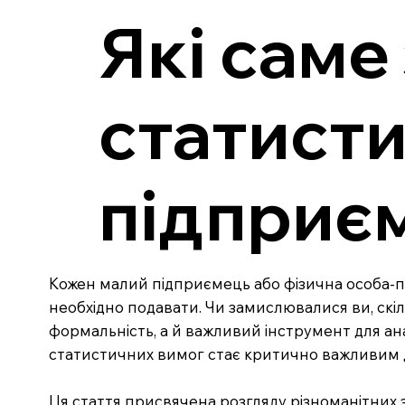
Які саме
статисти
підприє
Кожен малий підприємець або фізична особа-підп
необхідно подавати. Чи замислювалися ви, скі
формальність, а й важливий інструмент для ана
статистичних вимог стає критично важливим 
Ця стаття присвячена розгляду різноманітних зв