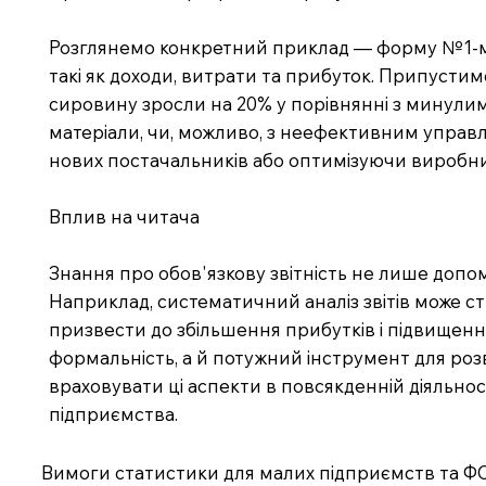
Розглянемо конкретний приклад — форму №1-м "З
такі як доходи, витрати та прибуток. Припусти
сировину зросли на 20% у порівнянні з минулим 
матеріали, чи, можливо, з неефективним управл
нових постачальників або оптимізуючи виробни
Вплив на читача
Знання про обов'язкову звітність не лише допом
Наприклад, систематичний аналіз звітів може с
призвести до збільшення прибутків і підвищенн
формальність, а й потужний інструмент для розв
враховувати ці аспекти в повсякденній діяльнос
підприємства.
Вимоги статистики для малих підприємств та ФО