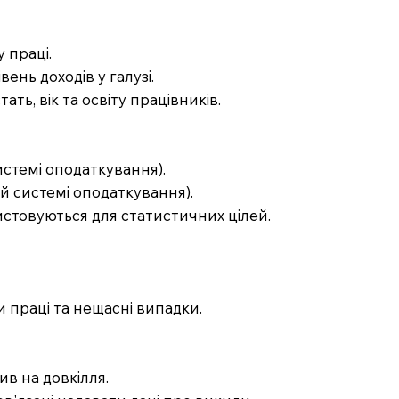
у праці.
ень доходів у галузі.
ать, вік та освіту працівників.
истемі оподаткування).
ій системі оподаткування).
ристовуються для статистичних цілей.
и праці та нещасні випадки.
ив на довкілля.