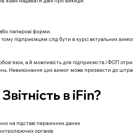
ов'язані надавати дані про викиди.
 або паперові форми.
тому підприємцям слід бути в курсі актуальних вимог
'язок, а й можливість для підприємств і ФОП отримув
ень. Невиконання цих вимог може призвести до штраф
вітність в iFin?
ично на підставі первинних даних
 контролюючих органів