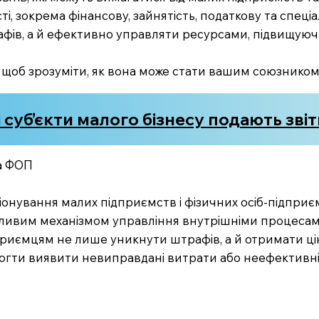
ті, зокрема фінансову, зайнятість, податкову та спеціа
фів, а й ефективно управляти ресурсами, підвищуюч
, щоб зрозуміти, як вона може стати вашим союзником 
 суб’єкти малого бізнесу подають зві
та ФОП
онування малих підприємств і фізичних осіб-підприємц
жливим механізмом управління внутрішніми процесами
иємцям не лише уникнути штрафів, а й отримати цінні
могти виявити невиправдані витрати або неефективні