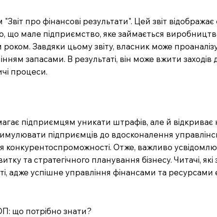
віт про фінансові результати". Цей звіт відображає 
мо, що мале підприємство, яке займається виробництв
роком. Завдяки цьому звіту, власник може проаналізу
інням запасами. В результаті, він може вжити заході
чі процеси.
агає підприємцям уникати штрафів, але й відкриває н
тимулювати підприємців до вдосконалення управлінсь
я конкурентоспроможності. Отже, важливо усвідомлюв
итку та стратегічного планування бізнесу. Читачі, я
ті, адже успішне управління фінансами та ресурсами 
П: що потрібно знати?