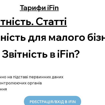
Тарифи iFin
тність. Статті
ність для малого біз
вітність в iFin?
ично на підставі первинних даних
 контролюючих органів
ання
РЕЄСТРАЦІЯ/ВХІД В IFIN