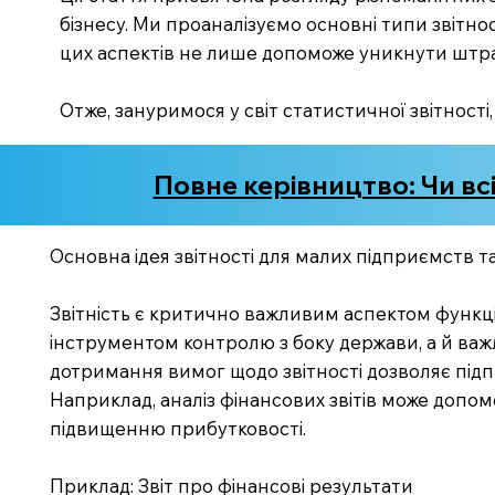
бізнесу. Ми проаналізуємо основні типи звітнос
цих аспектів не лише допоможе уникнути штра
Отже, зануримося у світ статистичної звітності
Повне керівництво: Чи всі
Основна ідея звітності для малих підприємств 
Звітність є критично важливим аспектом функці
інструментом контролю з боку держави, а й ва
дотримання вимог щодо звітності дозволяє підпр
Наприклад, аналіз фінансових звітів може допо
підвищенню прибутковості.
Приклад: Звіт про фінансові результати