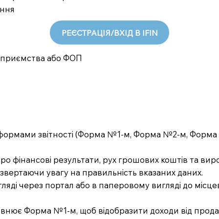
ання
РЕЄСТРАЦІЯ/ВХІД В IFIN
підприємства або ФОП
 формами звітності (Форма №1-м, Форма №2-м, Форма 
 про фінансові результати, рух грошових коштів та вир
 звертаючи увагу на правильність вказаних даних.
гляді через портал або в паперовому вигляді до місц
внює Форма №1-м, щоб відобразити доходи від продаж