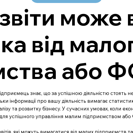
 звіти може
ка від мало
мства або 
риємець знає, що за успішною діяльністю стоять не ли
льки інформації про вашу діяльність вимагає статист
лізу та розвитку бізнесу. У сучасних умовах, коли еко
для успішного управління малим підприємством або
ітів, які можуть вимагатися від малих підприємств та 