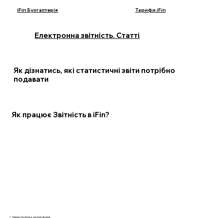
iFin Бухгалтерія
Тарифи iFin
Електронна звітність. Статті
Як дізнатись, які статистичні звіти потрібно
подавати
Як працює Звітність в iFin?
✅ Зареєструйтесь на платформі