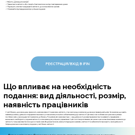
✅ Внесіть дані вашої компанії
✅ Завантажте звітність або створіть її автоматично на підставі первинних даних
✅ Підпишіть ключем та відправте звітність до контролюючих органів
✅ Отримайте підтвердження про успішне подання
РЕЄСТРАЦІЯ/ВХІД В IFIN
Що впливає на необхідність
подання: вид діяльності, розмір,
наявність працівників
У світі бізнесу, де кожен день приносить нові можливості та виклики, звітність стає свого роду компасом, що вказує правильний шлях. Чи знали ви, що навіть
найменша зміна у діяльності підприємства може суттєво вплинути на його зобов'язання щодо звітності? Ця тема стає особливо актуальною в умовах
постійних змін у законодавстві та вимогах до бізнесу. Розуміння, які саме фактори — вид діяльності, розмір підприємства та наявність працівників —
визначають необхідність подання звітності, є ключовим для успішного управління. У цій статті ми розглянемо, як кожен з цих аспектів впливає на вимоги до
звітності, і чому важливо бути в курсі останніх змін. Ви дізнаєтеся, як уникнути підводних каменів у звітності та забезпечити прозорість своєї діяльності.
Запрошуємо вас в захоплюючу подорож у світ бізнес-звітності
Повне керівництво: Повідомлення від органів статистики про включення до переліку