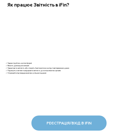
Як працює Звітність в iFin?
✅ Зареєструйтесь на платформі
✅ Внесіть дані вашої компанії
✅ Завантажте звітність або створіть її автоматично на підставі первинних даних
✅ Підпишіть ключем та відправте звітність до контролюючих органів
✅ Отримайте підтвердження про успішне подання
РЕЄСТРАЦІЯ/ВХІД В IFIN