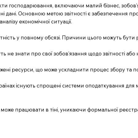
б’єкти господарювання, включаючи малий бізнес, зобов’
чні дані. Основною метою звітності є забезпечення про
налізу економічної ситуації.
вітність у повному обсязі. Причини цього можуть бути
ть не знати про свої зобов’язання щодо звітності або 
жені ресурси, що може ускладнити процес збору та по
країнах існують спрощені системи оподаткування для 
у може працювати в тіні, уникаючи формальної реєстраці