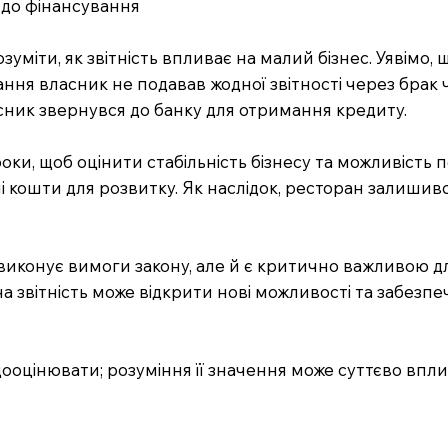
 до фінансування
міти, як звітність впливає на малий бізнес. Уявімо, 
ання власник не подавав жодної звітності через брак 
ласник звернувся до банку для отримання кредиту.
оки, щоб оцінити стабільність бізнесу та можливість 
і кошти для розвитку. Як наслідок, ресторан залишився
виконує вимоги закону, але й є критично важливою дл
 звітність може відкрити нові можливості та забезпеч
едооцінювати; розуміння її значення може суттєво впл