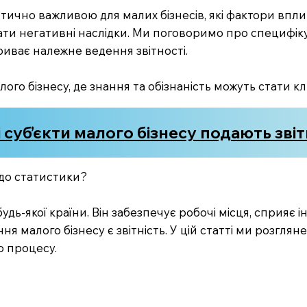
ритично важливою для малих бізнесів, які фактори вплив
ти негативні наслідки. Ми поговоримо про специфіку 
риває належне ведення звітності.
ого бізнесу, де знання та обізнаність можуть стати кл
 суб’єкти малого бізнесу подають зві
ь до статистики?
удь-якої країни. Він забезпечує робочі місця, сприяє 
я малого бізнесу є звітність. У цій статті ми розгляне
о процесу.