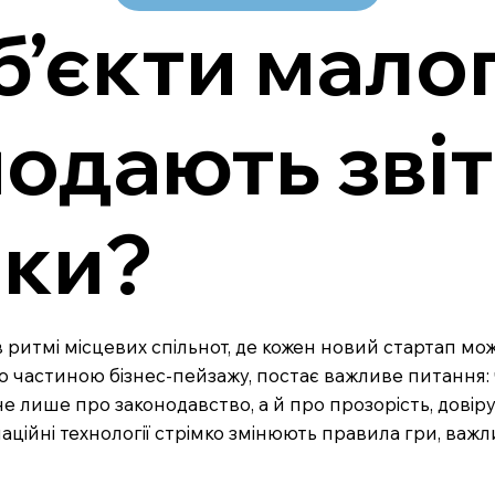
уб’єкти мало
подають звіт
ики?
 ритмі місцевих спільнот, де кожен новий стартап може 
ною частиною бізнес-пейзажу, постає важливе питання:
е лише про законодавство, а й про прозорість, довіру 
аційні технології стрімко змінюють правила гри, важли