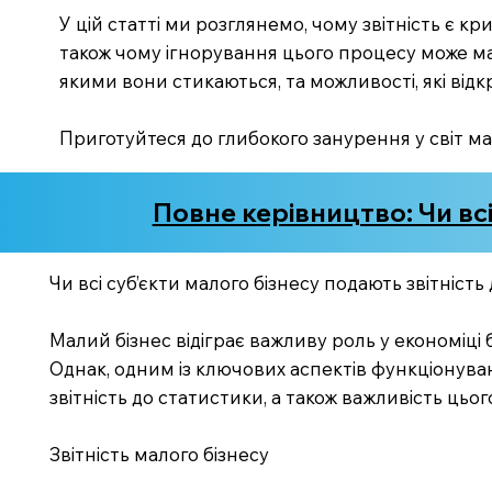
У цій статті ми розглянемо, чому звітність є к
також чому ігнорування цього процесу може ма
якими вони стикаються, та можливості, які відк
Приготуйтеся до глибокого занурення у світ мал
Повне керівництво: Чи всі
Чи всі суб’єкти малого бізнесу подають звітніст
Малий бізнес відіграє важливу роль у економіці б
Однак, одним із ключових аспектів функціонуванн
звітність до статистики, а також важливість цьог
Звітність малого бізнесу