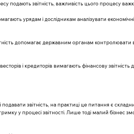
несу подають звітність, важливість цього процесу важк
опомагають урядам і дослідникам аналізувати економіч
тність допомагає державним органам контролювати в
весторів і кредиторів вимагають фінансову звітність
ані подавати звітність, на практиці це питання є скла
тримку у процесі звітності. Лише тоді малий бізнес зм