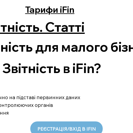
Тарифи iFin
тність. Статті
ність для малого біз
вітність в iFin?
ично на підставі первинних даних
 контролюючих органів
ання
РЕЄСТРАЦІЯ/ВХІД В IFIN