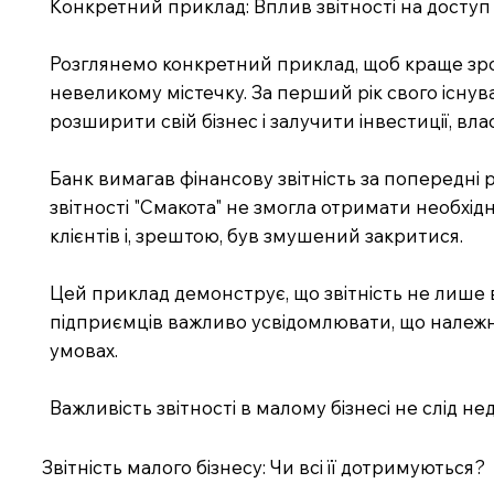
Конкретний приклад: Вплив звітності на доступ
Розглянемо конкретний приклад, щоб краще зрозу
невеликому містечку. За перший рік свого існув
розширити свій бізнес і залучити інвестиції, в
Банк вимагав фінансову звітність за попередні р
звітності "Смакота" не змогла отримати необхідн
клієнтів і, зрештою, був змушений закритися.
Цей приклад демонструє, що звітність не лише 
підприємців важливо усвідомлювати, що належна
умовах.
Важливість звітності в малому бізнесі не слід н
Звітність малого бізнесу: Чи всі її дотримуються?