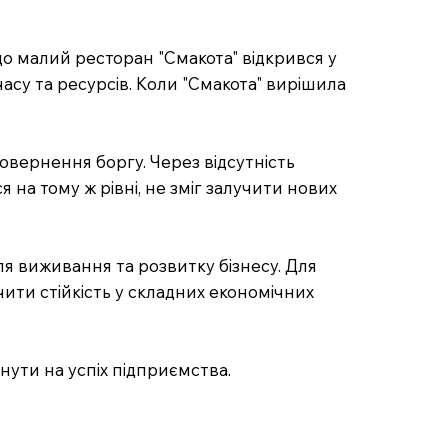
що малий ресторан "Смакота" відкрився у
часу та ресурсів. Коли "Смакота" вирішила
повернення боргу. Через відсутність
 на тому ж рівні, не зміг залучити нових
я виживання та розвитку бізнесу. Для
ити стійкість у складних економічних
инути на успіх підприємства.