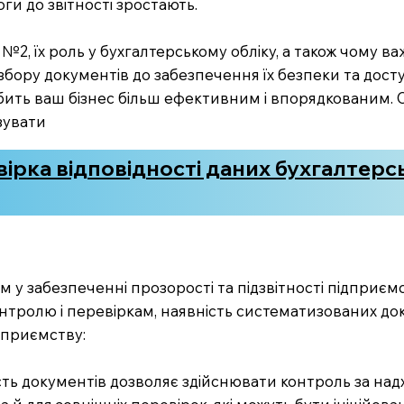
ги до звітності зростають.
№2, їх роль у бухгалтерському обліку, а також чому в
 збору документів до забезпечення їх безпеки та дос
бить ваш бізнес більш ефективним і впорядкованим. 
ізувати
ірка відповідності даних бухгалтерс
 у забезпеченні прозорості та підзвітності підприєм
онтролю і перевіркам, наявність систематизованих до
дприємству:
сть документів дозволяє здійснювати контроль за на