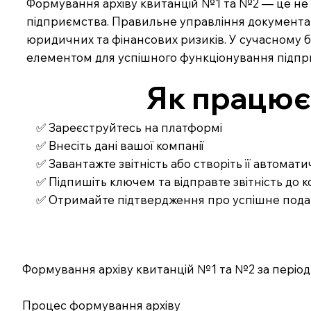
Формування архіву квитанцій №1 та №2 — це не 
підприємства. Правильне управління документам
юридичних та фінансових ризиків. У сучасному б
елементом для успішного функціонування підпр
Як працює З
✅ Зареєструйтесь на платформі
✅ Внесіть дані вашої компанії
✅ Завантажте звітність або створіть її автомат
✅ Підпишіть ключем та відправте звітність до
✅ Отримайте підтвердження про успішне под
Формування архіву квитанцій №1 та №2 за період
Процес формування архіву