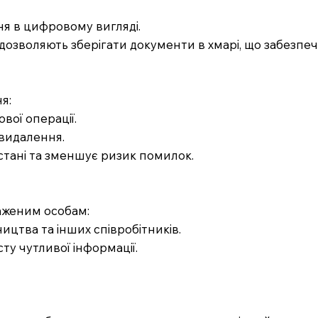
ня в цифровому вигляді.
озволяють зберігати документи в хмарі, що забезпечу
я:
вої операції.
 видалення.
 стані та зменшує ризик помилок.
аженим особам:
ництва та інших співробітників.
ту чутливої інформації.