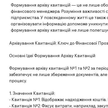
Формування архіву квитанцій — це не лише обов
фінансового менеджера. Розуміння важливості с
підприємства. У повсякденному житті це також ст
організовувати інформацію допоможе уникнути 
формування архіву квитанцій не лише полегшує п
Архівування Квитанцій: Ключ до Фінансової Проз
Основні Ідеї Формування Архіву Квитанцій
Формування архіву квитанцій №1 та №2 за періо
забезпечує не лише збереження документів, але
процесу.
1. Значення Квитанцій:
- Квитанція №1: Відображає надходження коштів. 
- Квитанція №2: Фіксує витрати, наприклад, закуп