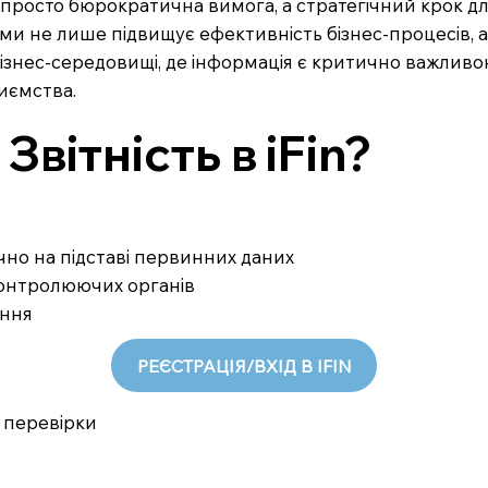
просто бюрократична вимога, а стратегічний крок для
и не лише підвищує ефективність бізнес-процесів, а
ізнес-середовищі, де інформація є критично важливо
иємства.
вітність в iFin?
ично на підставі первинних даних
 контролюючих органів
ання
РЕЄСТРАЦІЯ/ВХІД В IFIN
 перевірки