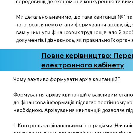
середовищі, де економічна конкуренція та вимо
Ми детально вивчимо, що таке квитанції №1 та 
того, розглянемо етапи формування архіву, від
вам уникнути фінансових труднощів, але й зро
документів і дізнаємось, як правильно їх орган
Повне керівництво: Перев
електронного кабінету
Чому важливо формувати архів квитанцій?
Формування архіву квитанцій є важливим етапом
де фінансова інформація підлягає постійному к
необхідною. Архівування квитанцій дозволяє пі
1. Контроль за фінансовими операціями: Наявні