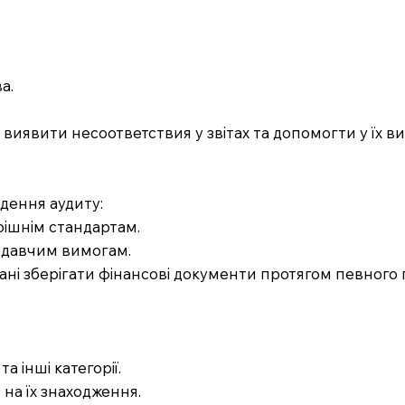
а.
виявити несоответствия у звітах та допомогти у їх в
едення аудиту:
трішнім стандартам.
нодавчим вимогам.
ані зберігати фінансові документи протягом певного пе
а інші категорії.
 на їх знаходження.