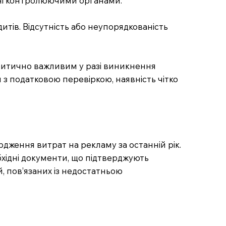
вані контролюючими органами.
дитів. Відсутність або неупорядкованість
 критично важливим у разі виникнення
 з податковою перевіркою, наявність чітко
дження витрат на рекламу за останній рік.
обхідні документи, що підтверджують
, пов’язаних із недостатньою