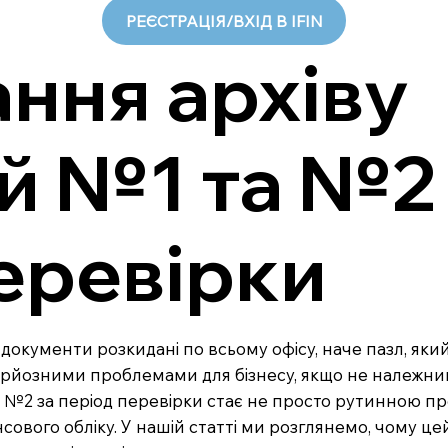
РЕЄСТРАЦІЯ/ВХІД В IFIN
ння архіву
й №1 та №2
еревірки
аші документи розкидані по всьому офісу, наче пазл, як
серйозними проблемами для бізнесу, якщо не належни
 №2 за період перевірки стає не просто рутинною п
сового обліку. У нашій статті ми розглянемо, чому це