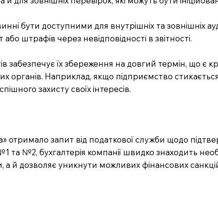
 й для зовнішніх перевірок, які можуть бути ініційо
овинні бути доступними для внутрішніх та зовнішніх ау
або штрафів через невідповідності в звітності.
тів забезпечує їх збереження на довгий термін, що є
их органів. Наприклад, якщо підприємство стикається
пішного захисту своїх інтересів.
» отримало запит від податкової служби щодо підтвер
ї №1 та №2, бухгалтерія компанії швидко знаходить не
 а й дозволяє уникнути можливих фінансових санкцій