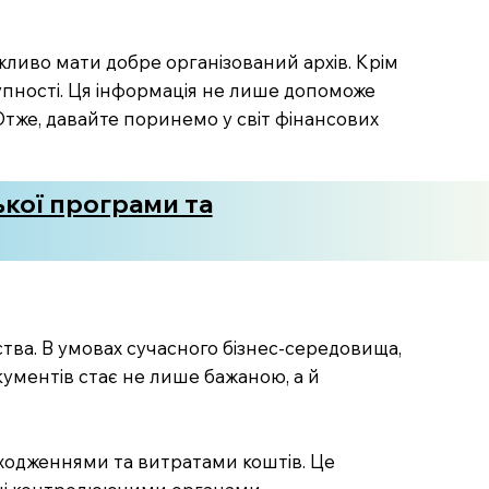
ажливо мати добре організований архів. Крім
тупності. Ця інформація не лише допоможе
Отже, давайте поринемо у світ фінансових
ької програми та
ства. В умовах сучасного бізнес-середовища,
кументів стає не лише бажаною, а й
дходженнями та витратами коштів. Це