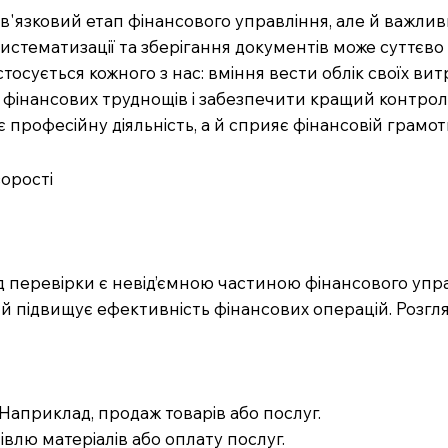
'язковий етап фінансового управління, але й важлив
истематизації та зберігання документів може суттєв
осується кожного з нас: вміння вести облік своїх витр
фінансових труднощів і забезпечити кращий контрол
рофесійну діяльність, а й сприяє фінансовій грамотн
орості
д перевірки є невід’ємною частиною фінансового уп
 й підвищує ефективність фінансових операцій. Розгл
Наприклад, продаж товарів або послуг.
івлю матеріалів або оплату послуг.