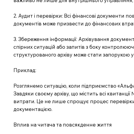
важливо не лише для внутрішнього управління, а
2. Аудит і перевірки: Всі фінансові документи п
документів може призвести до фінансових втрат 
3. Збереження інформації: Архівування докумен
спірних ситуацій або запитів з боку контролююч
структурованого архіву може стати запорукою ус
Приклад:
Розглянемо ситуацію, коли підприємство «Альфа
Завдяки своєму архіву, що містить всі квитанці
витрати. Це не лише спрощує процес перевірки,
документацією.
Вплив на читача та повсякденне життя