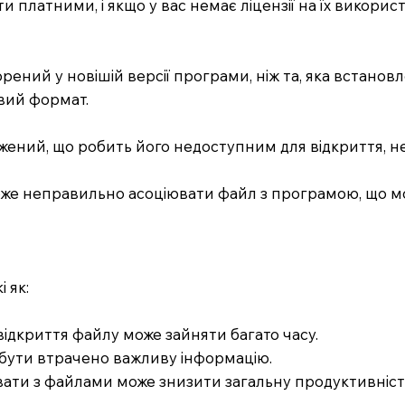
бути платними, і якщо у вас немає ліцензії на їх викор
ворений у новішій версії програми, ніж та, яка встан
овий формат.
ний, що робить його недоступним для відкриття, нез
а може неправильно асоціювати файл з програмою, що м
 як:
 відкриття файлу може зайняти багато часу.
 бути втрачено важливу інформацію.
вати з файлами може знизити загальну продуктивніст