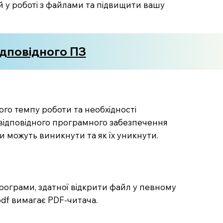
й у роботі з файлами та підвищити вашу
ідповідного ПЗ
го темпу роботи та необхідності
 відповідного програмного забезпечення
ки можуть виникнути та як їх уникнути.
програми, здатної відкрити файл у певному
.pdf вимагає PDF-читача.