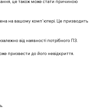
истання, це також може стати причиною
овлена на вашому комп'ютері. Це призводить
алежно від наявності потрібного ПЗ.
оже призвести до його невідкриття.
ь.