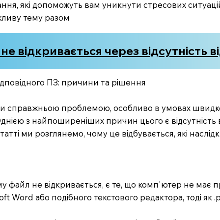
ання, які допоможуть вам уникнути стресових ситуаці
жливу тему разом
не відкривається через відсутність в
ідповідного ПЗ: причини та рішення
ати справжньою проблемою, особливо в умовах швидко
Однією з найпоширеніших причин цього є відсутність
статті ми розглянемо, чому це відбувається, які наслід
у файл не відкривається, є те, що комп'ютер не має 
ft Word або подібного текстового редактора, тоді як 