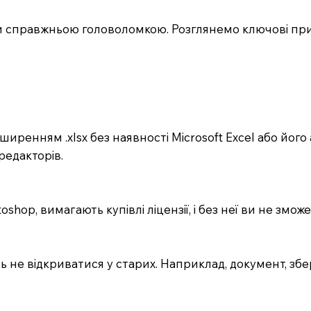
ти справжньою головоломкою. Розглянемо ключові прич
иренням .xlsx без наявності Microsoft Excel або його 
 редакторів.
shop, вимагають купівлі ліцензії, і без неї ви не змож
ть не відкриватися у старих. Наприклад, документ, зб