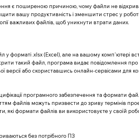
чення є поширеною причиною, чому файли не відкрива
щити вашу продуктивність і зменшити стрес у робот
опії важливих файлів, щоб уникнути втрати даних.
 у форматі .xlsx (Excel), але на вашому комп'ютері вс
ідкрити такий файл, програма видає повідомлення про
ї версії або скориставшись онлайн-сервісами для кон
цифікації програмного забезпечення та формати файл
риттям файлів можуть призвести до зриву термінів прое
ати, які формати файлів ви використовуєте у своїй ро
криваються без потрібного ПЗ