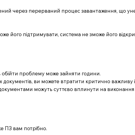
ений через перерваний процес завантаження, що ун
оже його підтримувати, система не зможе його відкри
ів обійти проблему може зайняти години.
х документів, ви можете втратити критично важливу 
з документами можуть суттєво вплинути на виконання 
е ПЗ вам потрібно.