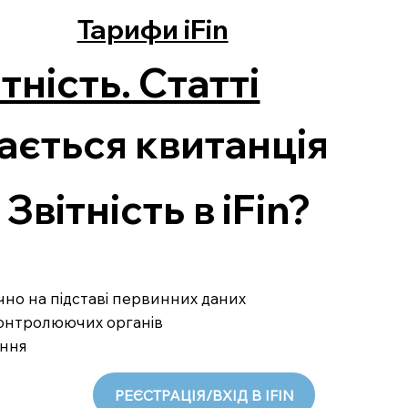
Тарифи iFin
тність. Статті
ається квитанція
вітність в iFin?
ично на підставі первинних даних
 контролюючих органів
ання
РЕЄСТРАЦІЯ/ВХІД В IFIN