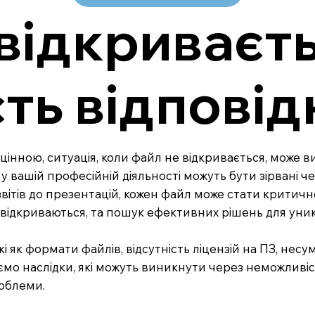
відкриваєт
сть відпові
ьш цінною, ситуація, коли файл не відкривається, може
 вашій професійній діяльності можуть бути зірвані че
вітів до презентацій, кожен файл може стати критич
е відкриваються, та пошук ефективних рішень для уни
як формати файлів, відсутність ліцензій на ПЗ, несум
уємо наслідки, які можуть виникнути через неможливіс
роблеми.