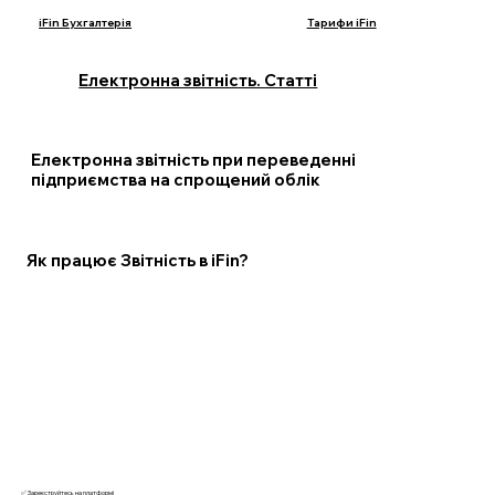
iFin Бухгалтерія
Тарифи iFin
Електронна звітність. Статті
Електронна звітність при переведенні
підприємства на спрощений облік
Як працює Звітність в iFin?
✅ Зареєструйтесь на платформі