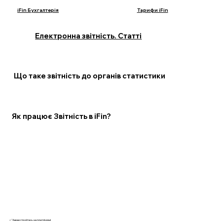
iFin Бухгалтерія
Тарифи iFin
Електронна звітність. Статті
Що таке звітність до органів статистики
Як працює Звітність в iFin?
✅ Зареєструйтесь на платформі