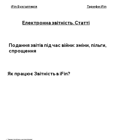
iFin Бухгалтерія
Тарифи iFin
Електронна звітність. Статті
Подання звітів під час війни: зміни, пільги,
спрощення
Як працює Звітність в iFin?
✅ Зареєструйтесь на платформі