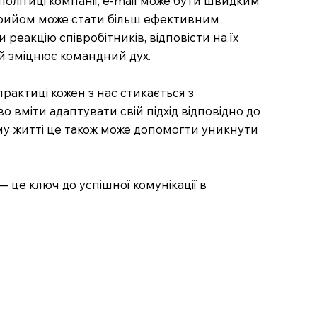
олітиці компанії, е-mail може бути швидким
 прийом може стати більш ефективним
реакцію співробітників, відповісти на їх
 й зміцнює командний дух.
рактиці кожен з нас стикається з
о вміти адаптувати свій підхід відповідно до
тому житті це також може допомогти уникнути
— це ключ до успішної комунікації в