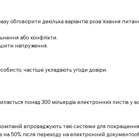
дразу обговорити декілька варіантів розв'язання питан
льнення або конфлікти.
ншити напруження.
особисто, частіше укладають угоди довіри.
илається понад 300 мільярдів електронних листів у вс
компаній впроваджують такі системи для покращення 
в на 50% після переходу на електронний документообі