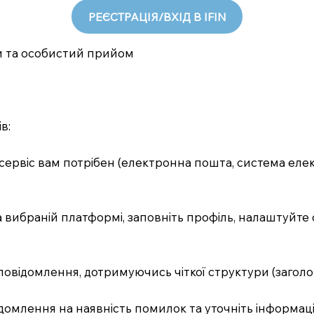
РЕЄСТРАЦІЯ/ВХІД В IFIN
си та особистий прийом
в:
 сервіс вам потрібен (електронна пошта, система еле
а вибраній платформі, заповніть профіль, налаштуйт
відомлення, дотримуючись чіткої структури (заголов
домлення на наявність помилок та уточніть інформац