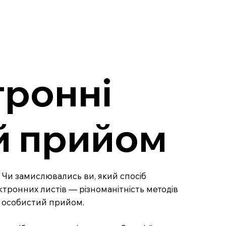
тронні
ий прийом
о. Чи замислювались ви, який спосіб
ктронних листів — різноманітність методів
та особистий прийом.