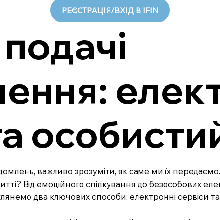
РЕЄСТРАЦІЯ/ВХІД В IFIN
 подачі
ення: елек
та особист
відомлень, важливо зрозуміти, як саме ми їх передаєм
итті? Від емоційного спілкування до безособових еле
озглянемо два ключових способи: електронні сервіси 