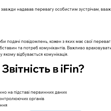
бс завжди надавав перевагу особистим зустрічам, вва
би подачі повідомлень, кожен з яких має свої перева
ставин та потреб комунікантів. Важливо враховувати
у якому відбувається комунікація.
вітність в iFin?
ично на підставі первинних даних
 контролюючих органів
ання