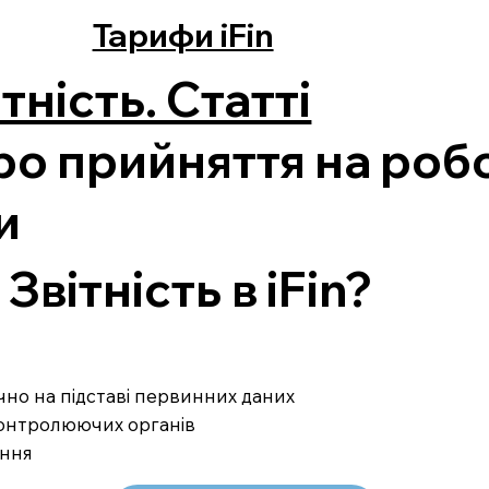
Тарифи iFin
тність. Статті
о прийняття на робо
и
вітність в iFin?
ично на підставі первинних даних
 контролюючих органів
ання