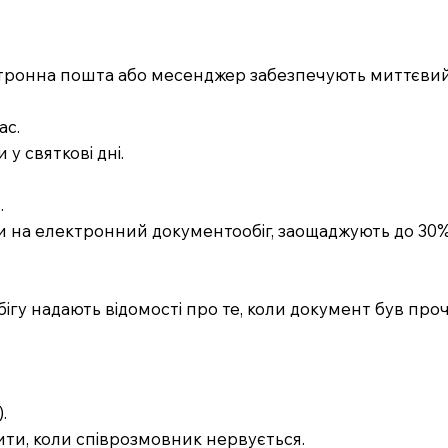
ектронна пошта або месенджер забезпечують миттєвий 
ас.
у святкові дні.
.
шли на електронний документообіг, заощаджують до 30%
гу надають відомості про те, коли документ був про
.
тити, коли співрозмовник нервується.