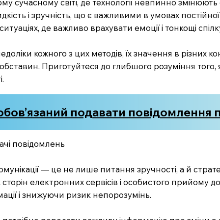
у сучасному світі, де технології невпинно змінюють с
ість і зручність, що є важливими в умовах постійної 
уаціях, де важливо врахувати емоції і тонкощі спілк
доліки кожного з цих методів, їх значення в різних к
обставин. Приготуйтеся до глибшого розуміння того, 
.
зобов’язаний подавати повідомлення 
ачі повідомлень
комунікації — це не лише питання зручності, а й стра
их сторін електронних сервісів і особистого прийому 
ації і знижуючи ризик непорозумінь.