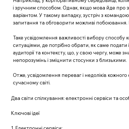
Наприклад, у корпоративному середовищі, коли 
і зручним способом. Однак, якщо мова йде про
варіантом. У такому випадку, зустріч з командою
запитання та обговорити можливі побоювання. Ц
Таке усвідомлення важливості вибору способу ко
ситуаціями, де потрібно обрати, як саме подати 
аудиторії та контексту, що, у свою чергу, може
непорозумінь і зміцнити стосунки з близькими.
Отже, усвідомлення переваг і недоліків кожного 
сучасному світі.
Два світи спілкування: електронні сервіси та о
Ключові ідеї
1. Електронні сервіси: