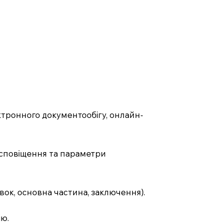
ктронного документообігу, онлайн-
е сповіщення та параметри
ок, основна частина, заключення).
ію.