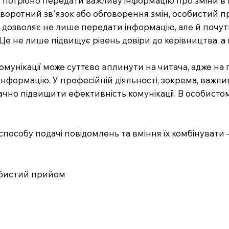
потрібно передати важливу інформацію про зміни в п
 зворотний зв'язок або обговорення змін, особистий
 дозволяє не лише передати інформацію, але й почути 
е не лише підвищує рівень довіри до керівництва, а
мунікації може суттєво вплинути на читача, адже на п
інформацію. У професійній діяльності, зокрема, важлив
 значно підвищити ефективність комунікації. В особис
способу подачі повідомлень та вміння їх комбінувати 
собистий прийом