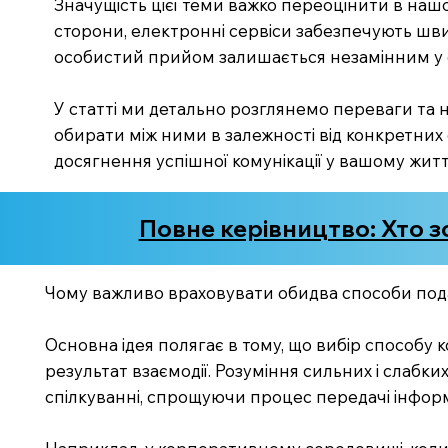
Значущість цієї теми важко переоцінити в нашом
сторони, електронні сервіси забезпечують швидк
особистий прийом залишається незамінним у сит
У статті ми детально розглянемо переваги та не
обирати між ними в залежності від конкретних 
досягнення успішної комунікації у вашому житті
Повне керівництво: Хто 
Чому важливо враховувати обидва способи под
Основна ідея полягає в тому, що вибір способу 
результат взаємодії. Розуміння сильних і слабк
спілкуванні, спрощуючи процес передачі інформ