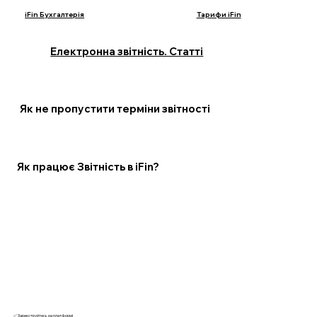
iFin Бухгалтерія
Тарифи iFin
Електронна звітність. Статті
Як не пропустити терміни звітності
Як працює Звітність в iFin?
✅ Зареєструйтесь на платформі