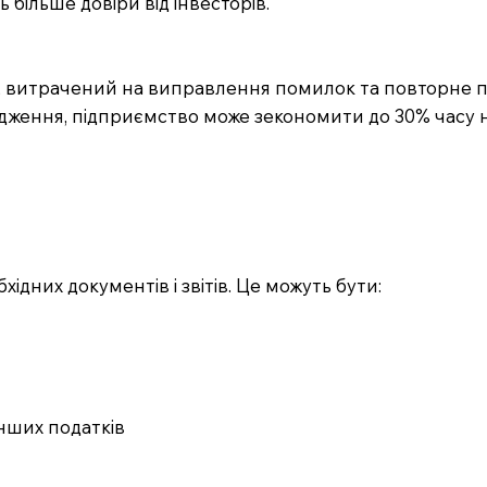
 більше довіри від інвесторів.
с, витрачений на виправлення помилок та повторне по
дження, підприємство може зекономити до 30% часу на
хідних документів і звітів. Це можуть бути:
 інших податків