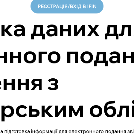
РЕЄСТРАЦІЯ/ВХІД В IFIN
ка даних дл
нного пода
ння з
рським обл
на підготовка інформації для електронного подання зві