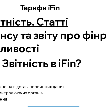
Тарифи iFin
тність. Статті
су та звіту про фінр
ливості
вітність в iFin?
ично на підставі первинних даних
 контролюючих органів
ання