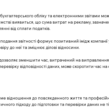
ми бухгалтерського обліку та електронними звітами мож
стві виявиться, що сума витрат на рекламу, зазначена у
нні від сплати податків.
подання звітності формує позитивний імідж компанії у 
віру до неї та зміцнює ділові відносини.
их дозволяє зменшити час, витрачений на виправлення
еревірку відповідності даних, може скоротити час на
ме відношення до повсякденного життя та професійно
ичного підходу до підготовки та перевірки даних не 