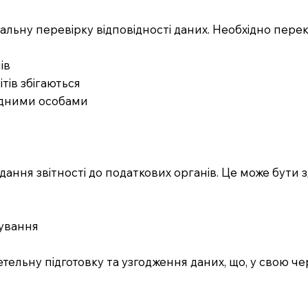
льну перевірку відповідності даних. Необхідно перек
ів
ітів збігаються
відними особами
ння звітності до податкових органів. Це може бути з
тування
ельну підготовку та узгодження даних, що, у свою че