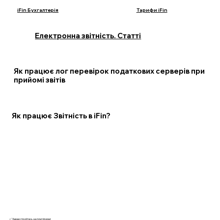
iFin Бухгалтерія
Тарифи iFin
Електронна звітність. Статті
Як працює лог перевірок податкових серверів при
прийомі звітів
Як працює Звітність в iFin?
✅ Зареєструйтесь на платформі