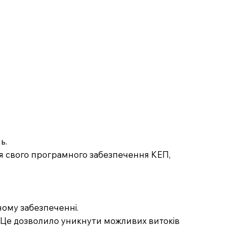
ь.
я свого програмного забезпечення КЕП,
мному забезпеченні.
ЕП. Це дозволило уникнути можливих витоків