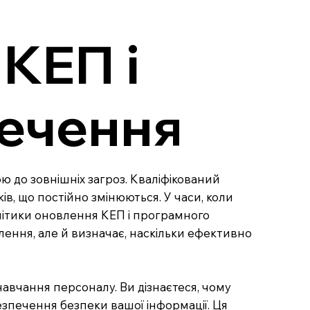
КЕП і
печення
ю до зовнішніх загроз. Кваліфікований
ів, що постійно змінюються. У часи, коли
олітики оновлення КЕП і програмного
лення, але й визначає, наскільки ефективно
навчання персоналу. Ви дізнаєтеся, чому
езпечення безпеки вашої інформації. Ця