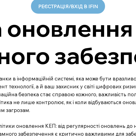
РЕЄСТРАЦІЯ/ВХІД В IFIN
 оновлення 
ного забез
ланки в інформаційній системі, яка може бути вразливо
 технології, а й ваш захисник у світі цифрових ризик
рмаційна безпека стає справою кожного, важливість п
ика не лише контролює, як і коли відбуваються онов
им загрозам.
літики оновлення КЕП: від регулярності оновлень до 
грамного забезпечення є критично важливими для заб