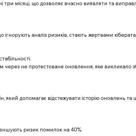
і три місяці, що дозволяє вчасно виявляти та виправ
що ігнорують аналіз ризиків, стають жертвами кіберата
табільності.
ем через не протестоване оновлення, яке викликало зб
ін, який допомагає відстежувати історію оновлень та
 зменшують ризик помилок на 40%.