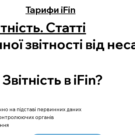
Тарифи iFin
тність. Статті
ної звітності від не
вітність в iFin?
ично на підставі первинних даних
 контролюючих органів
ання