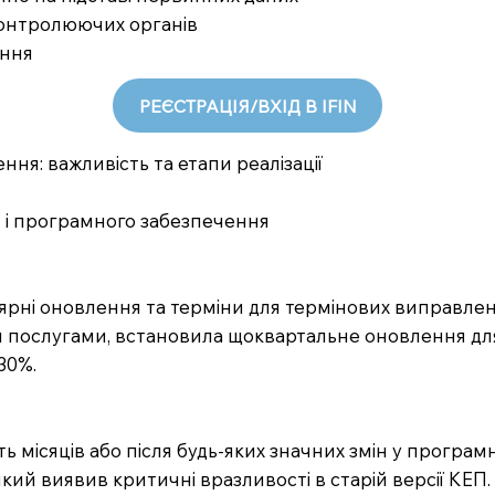
 контролюючих органів
ання
РЕЄСТРАЦІЯ/ВХІД В IFIN
ня: важливість та етапи реалізації
ЕП і програмного забезпечення
ярні оновлення та терміни для термінових виправлен
ми послугами, встановила щоквартальне оновлення дл
30%.
ть місяців або після будь-яких значних змін у програ
, який виявив критичні вразливості в старій версії К