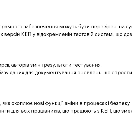
ограмного забезпечення можуть бути перевірені на сумі
их версій КЕП у відокремленій тестовій системі, що 
сії, авторів змін і результати тестування.
у базу даних для документування оновлень, що спрост
 яка охоплює нові функції, зміни в процесах і безпеку.
нінги для всіх працівників, що працюють з КЕП, що з