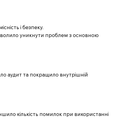
сність і безпеку.
дозволило уникнути проблем з основною
ило аудит та покращило внутрішній
меншило кількість помилок при використанні