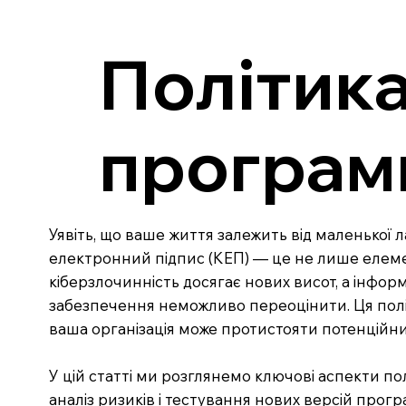
Політика
програм
Уявіть, що ваше життя залежить від маленької 
електронний підпис (КЕП) — це не лише елемент
кіберзлочинність досягає нових висот, а інфо
забезпечення неможливо переоцінити. Ця політ
ваша організація може протистояти потенційн
У цій статті ми розглянемо ключові аспекти по
аналіз ризиків і тестування нових версій про