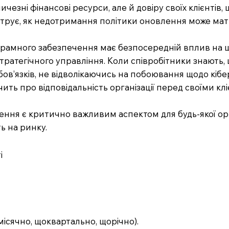
ичезні фінансові ресурси, але й довіру своїх клієнтів,
рує, як недотримання політики оновлення може мати
амного забезпечення має безпосередній вплив на щод
ратегічного управління. Коли співробітники знають, щ
ов’язків, не відволікаючись на побоювання щодо кібер
ить про відповідальність організації перед своїми к
ення є критично важливим аспектом для будь-якої орг
ь на ринку.
і
місячно, щоквартально, щорічно).