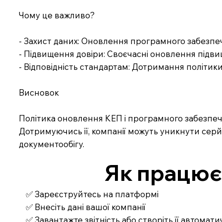
Чому це важливо?
- Захист даних: Оновлення програмного забезп
- Підвищення довіри: Своєчасні оновлення підвищу
- Відповідність стандартам: Дотримання політик
Висновок
Політика оновлення КЕП і програмного забезпеч
Дотримуючись її, компанії можуть уникнути сер
документообігу.
Як працює З
✅ Зареєструйтесь на платформі
✅ Внесіть дані вашої компанії
✅ Завантажте звітність або створіть її автомат