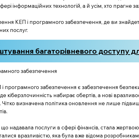
ері інформаційних технологій, а й усім, хто прагне за
ення КЕП і програмного забезпечення, де ви знайдете
них послуг.
штування багаторівневого доступу дл
рамного забезпечення
П і програмного забезпечення є забезпечення безпек
, де кіберзлочинність набирає обертів, а нові вразливо
 Чітко визначена політика оновлення не лише підвищ
ів.
, що надавала послуги в сфері фінансів, стала жертво
лися вразливістю, яка була вже відома розробникам