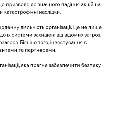
 що призвело до значного падіння акцій на
 катастрофічні наслідки.
енну діяльність організації. Це не лише
о їх системи захищені від відомих загроз,
загроз. Більше того, інвестування в
лієнтами та партнерами.
анізації, яка прагне забезпечити безпеку