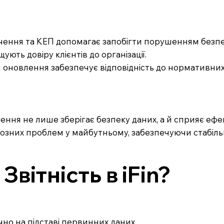
ечення та КЕП допомагає запобігти порушенням безпе
ють довіру клієнтів до організації.
и оновлення забезпечує відповідність до нормативних
ення не лише зберігає безпеку даних, а й сприяє ефе
йозних проблем у майбутньому, забезпечуючи стабіль
вітність в iFin?
ично на підставі первинних даних