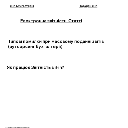
iFin Бухгалтерія
Тарифи iFin
Електронна звітність. Статті
Типові помилки при масовому поданні звітів
(аутсорсинг бухгалтерії)
Як працює Звітність в iFin?
✅ Зареєструйтесь на платформі