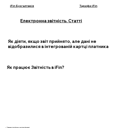
iFin Бухгалтерія
Тарифи iFin
Електронна звітність. Статті
Як діяти, якщо звіт прийнято, але дані не
відобразилися в інтегрованій картці платника
Як працює Звітність в iFin?
✅ Зареєструйтесь на платформі