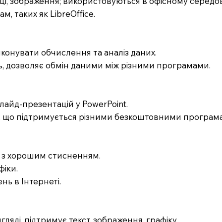
ці, зображення; використовуються в офісному середо
, таких як LibreOffice.
виконувати обчислення та аналіз даних.
, дозволяє обмін даними між різними програмами.
лайд-презентацій у PowerPoint.
, що підтримується різними безкоштовними програм
й, з хорошим стисненням.
фіки.
нь в Інтернеті.
ляді, підтримує текст, зображення, графіку.