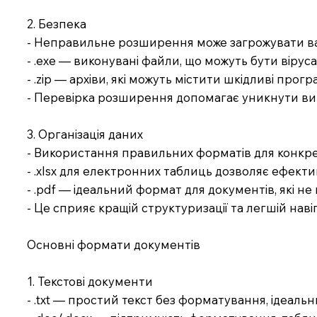
2. Безпека
- Неправильне розширення може загрожувати ва
- .exe — виконувані файли, що можуть бути вірус
- .zip — архіви, які можуть містити шкідливі прогр
- Перевірка розширення допомагає уникнути ви
3. Організація даних
- Використання правильних форматів для конкре
- .xlsx для електронних таблиць дозволяє ефект
- .pdf — ідеальний формат для документів, які не
- Це сприяє кращій структуризації та легшій навіга
Основні формати документів
1. Текстові документи
- .txt — простий текст без форматування, ідеаль