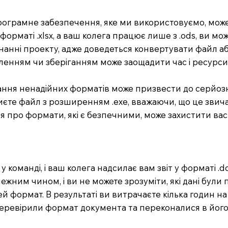
 програмне забезпечення, яке ми використовуємо, мож
орматі .xlsx, а ваш колега працює лише з .ods, ви мо
нанні проекту, адже доведеться конвертувати файл а
ленням чи зберіганням може заощадити час і ресурси
ння ненадійних форматів може призвести до серйозни
риєте файл з розширенням .exe, вважаючи, що це зви
 про формати, які є безпечними, може захистити вас 
 команді, і ваш колега надсилає вам звіт у форматі .d
жним чином, і ви не можете зрозуміти, які дані були п
 формат. В результаті ви витрачаєте кілька годин на
 перевірили формат документа та переконалися в його 