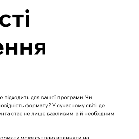
сті
ення
не підходить для вашої програми. Чи
відність формату? У сучасному світі, де
ента стає не лише важливим, а й необхідним
формату може суттєво вплинути на