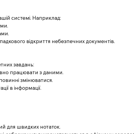
шій системі. Наприклад:
ами.
ами.
падкового відкриття небезпечних документів.
тних завдань:
ивно працювати з даними.
 повинні змінюватися.
ції в інформації.
ний для швидких нотаток.