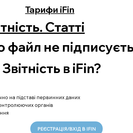
Тарифи iFin
тність. Статті
о файл не підписуєт
вітність в iFin?
ично на підставі первинних даних
 контролюючих органів
ання
РЕЄСТРАЦІЯ/ВХІД В IFIN