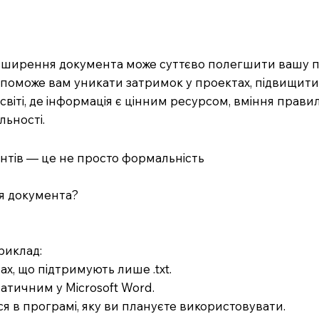
зширення документа може суттєво полегшити вашу пов
опоможе вам уникати затримок у проектах, підвищити 
світі, де інформація є цінним ресурсом, вміння пра
льності.
ентів — це не просто формальність
я документа?
риклад:
рах, що підтримують лише .txt.
атичним у Microsoft Word.
я в програмі, яку ви плануєте використовувати.