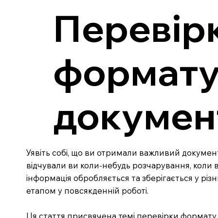
Перевірк
формату
докумен
Уявіть собі, що ви отримали важливий документ
відчували ви коли-небудь розчарування, коли 
інформація обробляється та зберігається у рі
етапом у повсякденній роботі.
Ця стаття присвячена темі перевірки формату