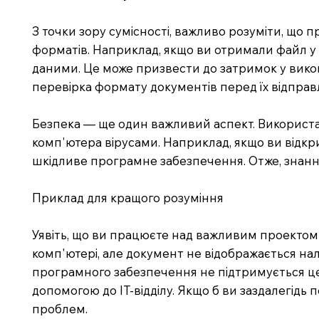
З точки зору сумісності, важливо розуміти, що
форматів. Наприклад, якщо ви отримали файл у ф
даними. Це може призвести до затримок у вико
перевірка формату документів перед їх відправ
Безпека — ще один важливий аспект. Використа
комп'ютера вірусами. Наприклад, якщо ви відк
шкідливе програмне забезпечення. Отже, знання
Приклад для кращого розуміння
Уявіть, що ви працюєте над важливим проектом у
комп'ютері, але документ не відображається нале
програмного забезпечення не підтримується цей
допомогою до IT-відділу. Якщо б ви заздалегідь
проблем.