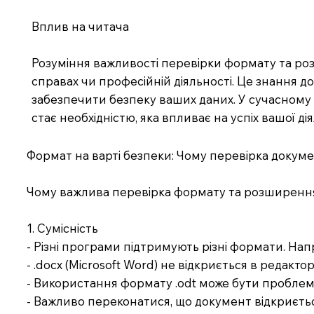
Вплив на читача
Розуміння важливості перевірки формату та ро
справах чи професійній діяльності. Це знання д
забезпечити безпеку ваших даних. У сучасному 
стає необхідністю, яка впливає на успіх вашої дія
Формат на варті безпеки: Чому перевірка докум
Чому важлива перевірка формату та розширенн
1. Сумісність
- Різні програми підтримують різні формати. Нап
- .docx (Microsoft Word) не відкриється в редакто
- Використання формату .odt може бути проблем
- Важливо переконатися, що документ відкриєтьс