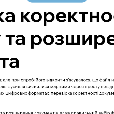
а коректно
 та розшир
та
, але при спробі його відкрити з’ясувалося, що файл 
ваші зусилля виявилися марними через просту невідпо
зних цифрових форматах, перевірка коректності докум
 та розширення документів, адже правильний вибір 