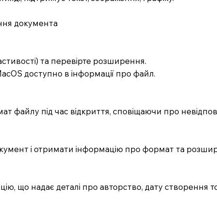
ння документа
астивості) та перевірте розширення.
MacOS доступно в інформації про файл.
т файлу під час відкриття, сповіщаючи про невідпові
документ і отримати інформацію про формат та розши
ію, що надає деталі про авторство, дату створення т