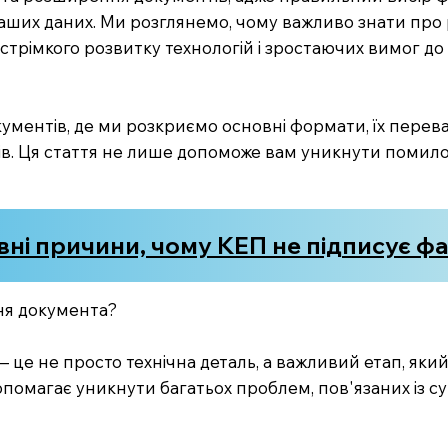
ших даних. Ми розглянемо, чому важливо знати про різ
стрімкого розвитку технологій і зростаючих вимог до 
ументів, де ми розкриємо основні формати, їх перева
ів. Ця стаття не лише допоможе вам уникнути помило
вні причини, чому КЕП не підписує ф
ня документа?
це не просто технічна деталь, а важливий етап, яки
опомагає уникнути багатьох проблем, пов'язаних із су