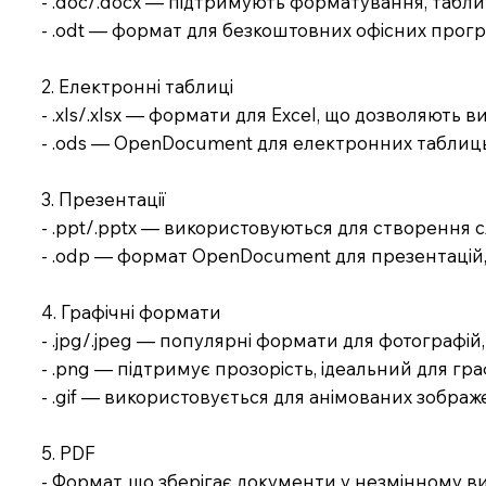
- .doc/.docx — підтримують форматування, табли
- .odt — формат для безкоштовних офісних програм
2. Електронні таблиці
- .xls/.xlsx — формати для Excel, що дозволяють 
- .ods — OpenDocument для електронних таблиць
3. Презентації
- .ppt/.pptx — використовуються для створення с
- .odp — формат OpenDocument для презентацій
4. Графічні формати
- .jpg/.jpeg — популярні формати для фотографі
- .png — підтримує прозорість, ідеальний для гра
- .gif — використовується для анімованих зображе
5. PDF
- Формат, що зберігає документи у незмінному виг