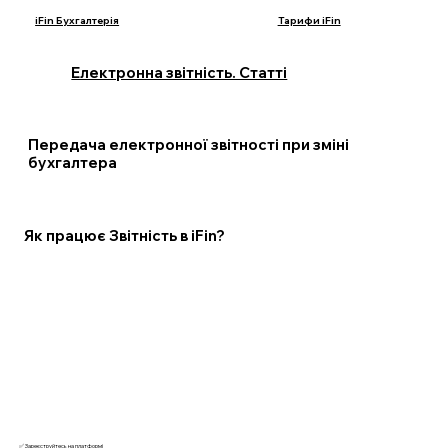
iFin Бухгалтерія
Тарифи iFin
Електронна звітність. Статті
Передача електронної звітності при зміні
бухгалтера
Як працює Звітність в iFin?
✅ Зареєструйтесь на платформі