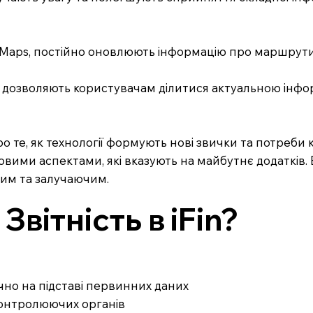
e Maps, постійно оновлюють інформацію про маршрути 
e, дозволяють користувачам ділитися актуальною інф
про те, як технології формують нові звички та потреби 
овими аспектами, які вказують на майбутнє додатків
вим та залучаючим.
вітність в iFin?
ично на підставі первинних даних
 контролюючих органів