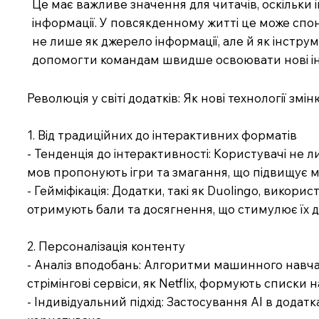
Це має важливе значення для читачів, оскільки 
інформації. У повсякденному житті це може сп
не лише як джерело інформації, але й як інстру
допомогти командам швидше освоювати нові інс
Революція у світі додатків: Як нові технології зм
1. Від традиційних до інтерактивних форматів
- Тенденція до інтерактивності: Користувачі не
мов пропонують ігри та змагання, що підвищує 
- Гейміфікація: Додатки, такі як Duolingo, вико
отримують бали та досягнення, що стимулює їх 
2. Персоналізація контенту
- Аналіз вподобань: Алгоритми машинного навча
стрімінгові сервіси, як Netflix, формують списки н
- Індивідуальний підхід: Застосування AI в додат