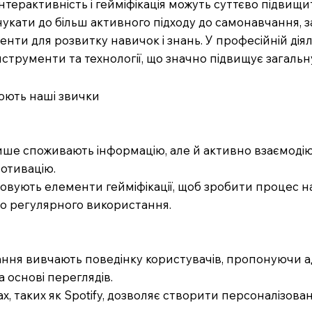
інтерактивність і гейміфікація можуть суттєво підви
онукати до більш активного підходу до самонавчання
менти для розвитку навичок і знань. У професійній дія
трументи та технології, що значно підвищує загальн
інюють наші звички
 лише споживають інформацію, але й активно взаємоді
мотивацію.
ристовують елементи гейміфікації, щоб зробити проце
до регулярного використання.
ння вивчають поведінку користувачів, пропонуючи ад
а основі переглядів.
ках, таких як Spotify, дозволяє створити персоналізо