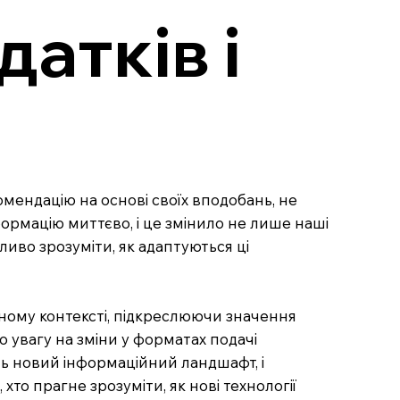
датків і
комендацію на основі своїх вподобань, не
ормацію миттєво, і це змінило не лише наші
ливо зрозуміти, як адаптуються ці
асному контексті, підкреслюючи значення
о увагу на зміни у форматах подачі
ть новий інформаційний ландшафт, і
то прагне зрозуміти, як нові технології