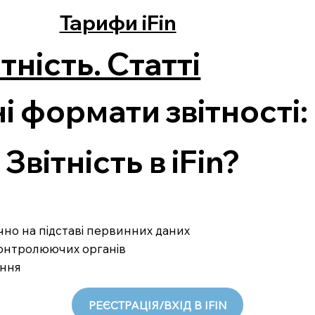
Тарифи iFin
тність. Статті
і формати звітності:
вітність в iFin?
ично на підставі первинних даних
 контролюючих органів
ання
РЕЄСТРАЦІЯ/ВХІД В IFIN