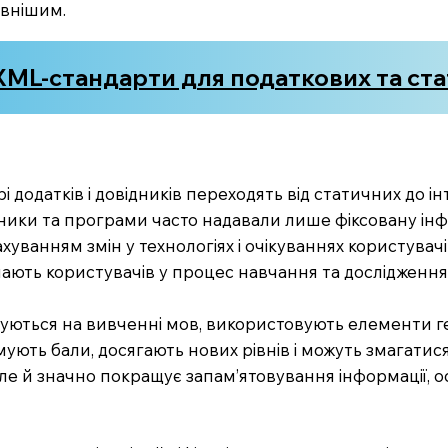
ивнішим.
 XML-стандарти для податкових та с
рі додатків і довідників переходять від статичних до 
ідники та програми часто надавали лише фіксовану і
рахуванням змін у технологіях і очікуваннях користува
чають користувачів у процес навчання та дослідження
зуються на вивченні мов, використовують елементи гей
мують бали, досягають нових рівнів і можуть змагатис
е й значно покращує запам’ятовування інформації, ос