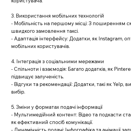
користувача.
3. Використання мобільних технологій
- Мобільність на першому місці: З поширенням 
швидкого замовлення таксі.
- Адаптація інтерфейсу: Додатки, як Instagram, 
мобільних користувачів.
4. Інтеграція з соціальними мережами
- Спільноти і взаємодія: Багато додатків, як Pin
підвищує залученість.
- Відгуки та рекомендації: Додатки, такі як Yel
вибір.
5. Зміни у форматах подачі інформації
- Мультимедійний контент: Відео та подкасти ст
як ефективний спосіб комунікації.
- Динамічність подачі: Інфографіка та анімації з