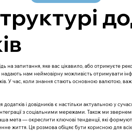
структурі до
ів
овідь на запитання, яке вас цікавило, або отримуєте ре
ї надають нам неймовірну можливість отримувати інф
иків. У час, коли знання стають основною валютою, важ
я додатків і довідників є настільки актуальною у суч
а інтеграції з соціальними мережами. Також ми звернем
Наша мета — окреслити ключові тенденції, які формую
не життя. Ця розмова обіцяє бути корисною для всіх, х