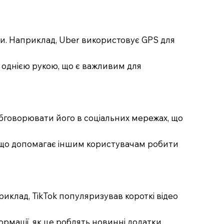
ми. Наприклад, Uber використовує GPS для
я однією рукою, що є важливим для
а обговорювати його в соціальних мережах, що
ів, що допомагає іншим користувачам робити
иклад, TikTok популяризував короткі відео
ормації, як це роблять новинні додатки.