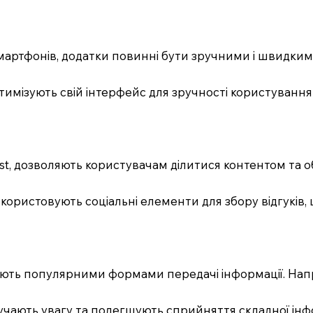
смартфонів, додатки повинні бути зручними і швидки
оптимізують свій інтерфейс для зручності користуванн
terest, дозволяють користувачам ділитися контентом т
p, використовують соціальні елементи для збору відгук
ають популярними формами передачі інформації. Напр
алучають увагу та полегшують сприйняття складної інф