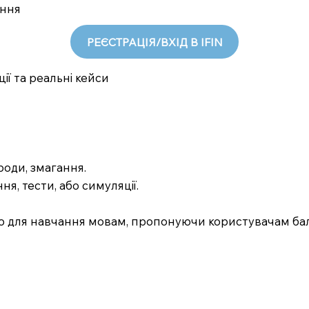
ання
РЕЄСТРАЦІЯ/ВХІД В IFIN
ції та реальні кейси
роди, змагання.
ня, тести, або симуляції.
ю для навчання мовам, пропонуючи користувачам бали