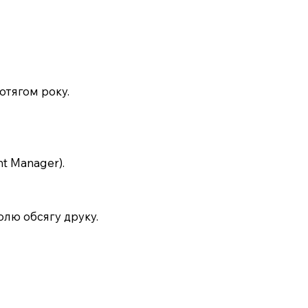
отягом року.
t Manager).
олю обсягу друку.