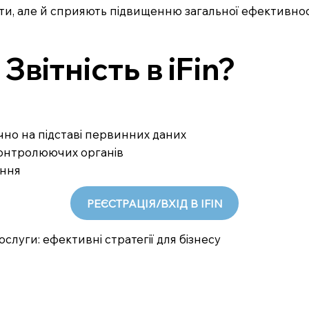
ти, але й сприяють підвищенню загальної ефективнос
вітність в iFin?
ично на підставі первинних даних
 контролюючих органів
ання
РЕЄСТРАЦІЯ/ВХІД В IFIN
слуги: ефективні стратегії для бізнесу