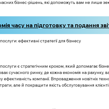
учасних бізнес-рішень, які допоможуть вам не лише з
ія часу на підготовку та подання зві
ослуги: ефективні стратегії для бізнесу
послуги є стратегічним кроком, який допомагає бізне
вах сучасного ринку, де кожна економія на рахунку, 
 ефективність компанії. Впровадження новітніх технол
рати, але й покращити якість обслуговування клієнті