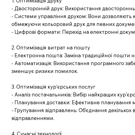
1. Оптимізація друку
- Двосторонній друк: Використання двостороннь
- Системи управління друком: Вони дозволяють 
обмежуючи кольоровий друк для певних докумен
- Цифрові формати: Перехід на електронні докум
2. Оптимізація витрат на пошту
- Електронна пошта: Заміна традиційної пошти н
- Автоматизація: Використання програмного заб
зменшує ризики помилок.
3. Оптимізація кур'єрських послуг
- Аналіз постачальників: Вибір найкращих кур'є
- Планування доставки: Ефективне планування ма
- Групування відправлень: Об’єднання декількох 
відправленнями.
4. Сучасні технології