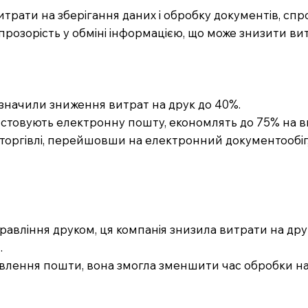
трати на зберігання даних і обробку документів, спр
 прозорість у обміні інформацією, що може знизити ви
ідзначили зниження витрат на друк до 40%.
ристовують електронну пошту, економлять до 75% на в
ї торгівлі, перейшовши на електронний документообі
авління друком, ця компанія знизила витрати на друк
.
правлення пошти, вона змогла зменшити час обробки н