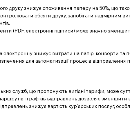
ого друку знижує споживання паперу на 50%, що тако
контролювати обсяги друку, запобігати надмірним ви
тів.
енти (PDF, електронні підписи) може значно зменшити
а електронну знижує витрати на папір, конверти та п
езпечення для автоматизації процесів відправлення 
рських служб, що пропонують вигідні тарифи, може сут
ршрутів і графіків відправлень дозволяє зменшити в
відправлень знижує вартість кур'єрських послуг, осо