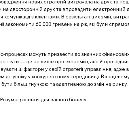
ровадження нових стратегій витрачала на друк та пошт
и на двосторонній друк та впровадити електронний до
омунікації з клієнтами. В результаті цих змін, витр
ї зекономити 60 000 гривень на рік, які були спрямова
нес-процесах можуть призвести до значних фінансових
 послуги — це не лише про економію, але й про підвищ
вати ці фактори у своїй стратегії управління, адже 
ем до успіху у конкурентному середовищі. В кінцево
ї бути більш гнучкою та адаптивною до змін на ринку.
: Розумні рішення для вашого бізнесу