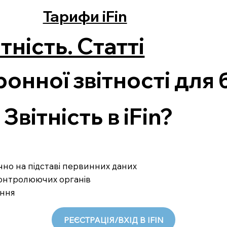
Тарифи iFin
тність. Статті
онної звітності для 
вітність в iFin?
ично на підставі первинних даних
 контролюючих органів
ання
РЕЄСТРАЦІЯ/ВХІД В IFIN