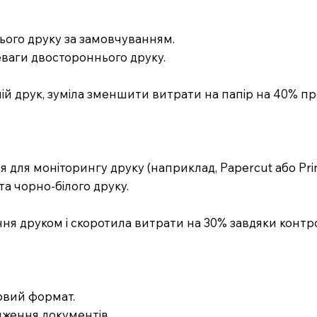
ього друку за замовчуванням.
еваги двостороннього друку.
ій друк, зуміла зменшити витрати на папір на 40% пр
 для моніторингу друку (наприклад, Papercut або Prin
та чорно-білого друку.
ня друком і скоротила витрати на 30% завдяки контр
ровий формат.
дження документів.