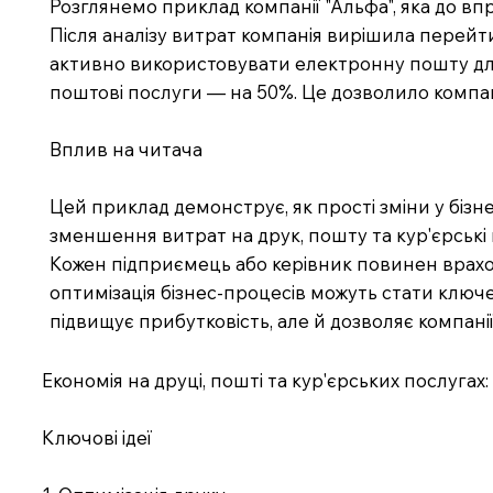
Розглянемо приклад компанії "Альфа", яка до вп
Після аналізу витрат компанія вирішила перейт
активно використовувати електронну пошту для к
поштові послуги — на 50%. Це дозволило компані
Вплив на читача
Цей приклад демонструє, як прості зміни у біз
зменшення витрат на друк, пошту та кур'єрські
Кожен підприємець або керівник повинен врахову
оптимізація бізнес-процесів можуть стати ключ
підвищує прибутковість, але й дозволяє компані
Економія на друці, пошті та кур'єрських послугах
Ключові ідеї