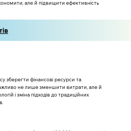
економити, але й підвищити ефективність
тів
су зберегти фінансові ресурси та
важливо не лише зменшити витрати, але й
огій і зміна підходів до традиційних
в.