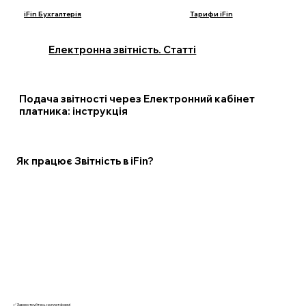
iFin Бухгалтерія
Тарифи iFin
Електронна звітність. Статті
Подача звітності через Електронний кабінет
платника: інструкція
Як працює Звітність в iFin?
✅ Зареєструйтесь на платформі