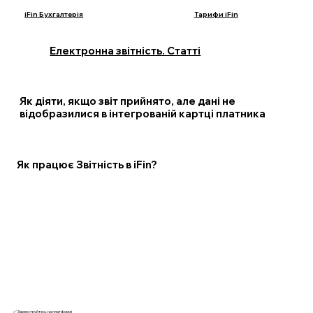
iFin Бухгалтерія
Тарифи iFin
Електронна звітність. Статті
Як діяти, якщо звіт прийнято, але дані не
відобразилися в інтегрованій картці платника
Як працює Звітність в iFin?
✅ Зареєструйтесь на платформі