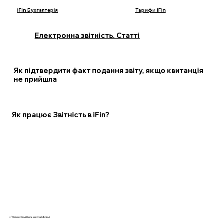
iFin Бухгалтерія
Тарифи iFin
Електронна звітність. Статті
Як підтвердити факт подання звіту, якщо квитанція
не прийшла
Як працює Звітність в iFin?
✅ Зареєструйтесь на платформі