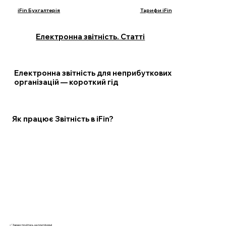
iFin Бухгалтерія
Тарифи iFin
Електронна звітність. Статті
Електронна звітність для неприбуткових
організацій — короткий гід
Як працює Звітність в iFin?
✅ Зареєструйтесь на платформі