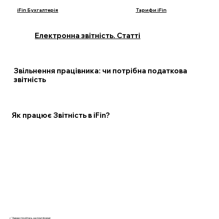
iFin Бухгалтерія
Тарифи iFin
Електронна звітність. Статті
Звільнення працівника: чи потрібна податкова
звітність
Як працює Звітність в iFin?
✅ Зареєструйтесь на платформі