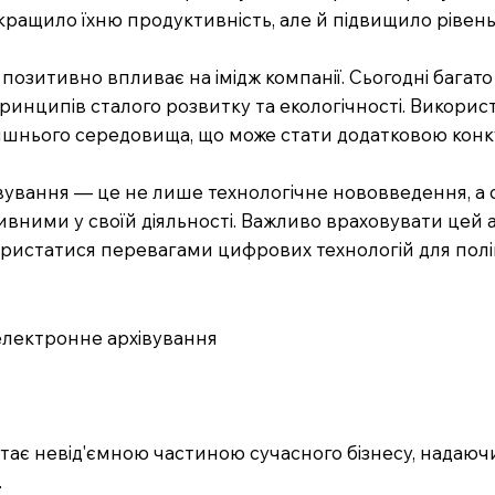
ращило їхню продуктивність, але й підвищило рівень 
озитивно впливає на імідж компанії. Сьогодні багато
принципів сталого розвитку та екологічності. Викор
лишнього середовища, що може стати додатковою кон
ування — це не лише технологічне нововведення, а с
ми у своїй діяльності. Важливо враховувати цей асп
користатися перевагами цифрових технологій для пол
 електронне архівування
стає невід'ємною частиною сучасного бізнесу, надаюч
.