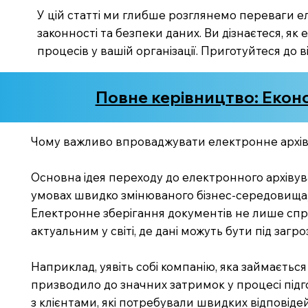
У цій статті ми глибше розглянемо переваги е
законності та безпеки даних. Ви дізнаєтеся, я
процесів у вашій організації. Приготуйтеся до
Повне керівництво: Економ
Чому важливо впроваджувати електронне архі
Основна ідея переходу до електронного архівува
умовах швидко змінюваного бізнес-середовища,
Електронне зберігання документів не лише спрощ
актуальним у світі, де дані можуть бути під загр
Наприклад, уявіть собі компанію, яка займається
призводило до значних затримок у процесі підг
з клієнтами, які потребували швидких відповіде