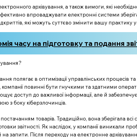
лектронного архівування, а також вимоги, які необхі
к ефективно впроваджувати електронні системи зберіга
 відкриттів, які можуть суттєво змінити вашу практику
ія часу на підготовку та подання зві
вування?
ння полягає в оптимізації управлінських процесів та
 компанії повинні бути гнучкими та здатними операт
ує доступ до важливої інформації, але й забезпечує її
озою з боку кіберзлочинців.
 постачанням товарів. Традиційно, вона зберігала всі
отовки звітності. Як наслідок, у компанії виникали 
й на запити. Після переходу на електронне архівуван