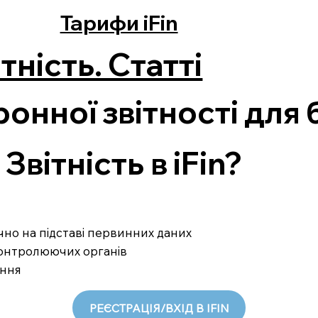
Тарифи iFin
тність. Статті
онної звітності для 
вітність в iFin?
ично на підставі первинних даних
 контролюючих органів
ання
РЕЄСТРАЦІЯ/ВХІД В IFIN