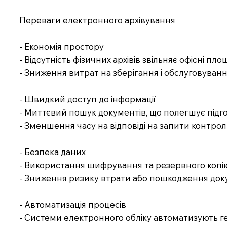
Переваги електронного архівування
- Економія простору
- Відсутність фізичних архівів звільняє офісні площ
- Зниження витрат на зберігання і обслуговуван
- Швидкий доступ до інформації
- Миттєвий пошук документів, що полегшує підгот
- Зменшення часу на відповіді на запити контро
- Безпека даних
- Використання шифрування та резервного копію
- Зниження ризику втрати або пошкодження док
- Автоматизація процесів
- Системи електронного обліку автоматизують ген