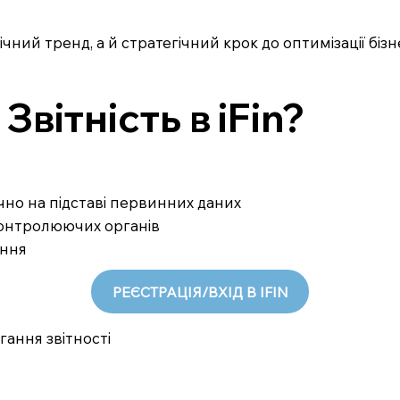
чний тренд, а й стратегічний крок до оптимізації біз
вітність в iFin?
ично на підставі первинних даних
 контролюючих органів
ання
РЕЄСТРАЦІЯ/ВХІД В IFIN
гання звітності