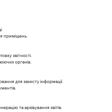
і.
ня приміщень.
овку звітності.
люючих органів.
вання для захисту інформації.
ументів.
ерацію та архівування звітів.