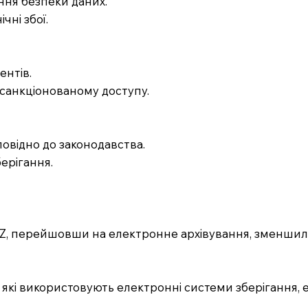
ння безпеки даних.
чні збої.
ентів.
есанкціонованому доступу.
повідно до законодавства.
берігання.
, перейшовши на електронне архівування, зменшила ча
, які використовують електронні системи зберігання,