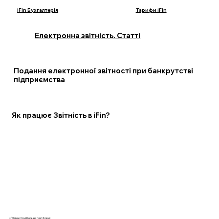
iFin Бухгалтерія
Тарифи iFin
Електронна звітність. Статті
Подання електронної звітності при банкрутстві
підприємства
Як працює Звітність в iFin?
✅ Зареєструйтесь на платформі