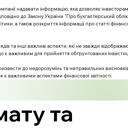
омпанії надавати інформацію, яка дозволяє інвестора
дповідно до Закону України "Про бухгалтерський облік
тики, а також розкриття інформації про статті фінансов
ів та інші важливі аспекти, які не завжди відобража
 що є важливим для прийняття обґрунтованих інвестиц
 призвести до недорозумінь та неправильних висновків
ок є важливими аспектами фінансової звітності.
мату та