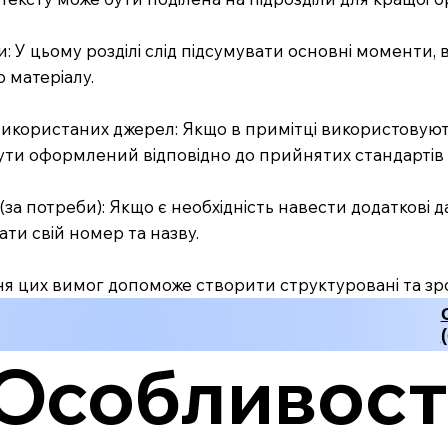
и: У цьому розділі слід підсумувати основні моменти, в
 матеріалу.
використаних джерел: Якщо в примітці використовують
ти оформлений відповідно до прийнятих стандартів ц
(за потреби): Якщо є необхідність навести додаткові да
ти свій номер та назву.
 цих вимог допоможе створити структуровані та зроз
Особливост