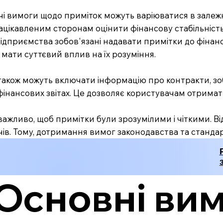
і вимоги щодо приміток можуть варіюватися в залежно
ацікавленим сторонам оцінити фінансову стабільність
 підприємства зобов'язані надавати примітки до фінансо
мати суттєвий вплив на їх розуміння.
акож можуть включати інформацію про контракти, зобо
інансових звітах. Це дозволяє користувачам отримат
 важливо, щоб примітки були зрозумілими і чіткими. 
ів. Тому, дотримання вимог законодавства та стандарт
Основні вим