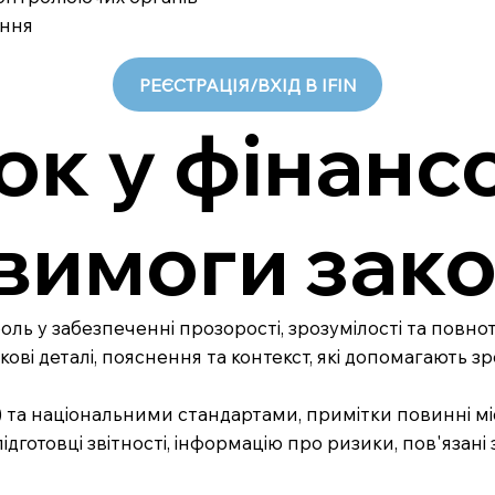
ання
РЕЄСТРАЦІЯ/ВХІД В IFIN
ок у фінанс
а вимоги зак
оль у забезпеченні прозорості, зрозумілості та повнот
ві деталі, пояснення та контекст, які допомагають зр
 та національними стандартами, примітки повинні мі
ідготовці звітності, інформацію про ризики, пов'язані 