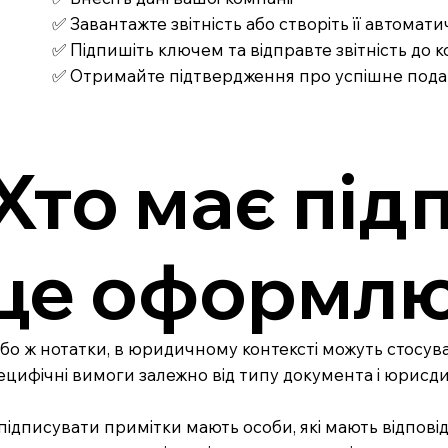
✅ Завантажте звітність або створіть її автомат
✅ Підпишіть ключем та відправте звітність до
✅ Отримайте підтвердження про успішне под
Хто має під
це оформлю
бо ж нотатки, в юридичному контексті можуть стосуват
ецифічні вимоги залежно від типу документа і юрисдик
підписувати примітки мають особи, які мають відповід