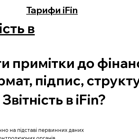
Тарифи iFin
ість в
и примітки до фінан
ормат, підпис, структ
вітність в iFin?
ично на підставі первинних даних
 контролюючих органів