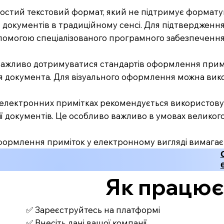
ростий текстовий формат, який не підтримує формату
 документів в традиційному сенсі. Для підтвердженн
помогою спеціалізованого програмного забезпечення
 важливо дотримуватися стандартів оформлення приміт
 документа. Для візуального оформлення можна вико
 електронних примітках рекомендується використовува
ії документів. Це особливо важливо в умовах великог
формлення приміток у електронному вигляді вимагає 
Як працює З
✅ Зареєструйтесь на платформі
✅ Внесіть дані вашої компанії