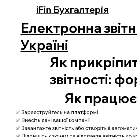
iFin Бухгалтерія
Електронна звітн
Україні
Як прикріпит
звітності: ф
Як працює З
✅ Зареєструйтесь на платформі
✅ Внесіть дані вашої компанії
✅ Завантажте звітність або створіть її автомат
✅ Підпишіть ключем та відправте звітність до