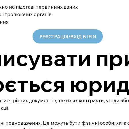
ично на підставі первинних даних
 контролюючих органів
ання
РЕЄСТРАЦІЯ/ВХІД В IFIN
писувати при
ється юрид
ися різних документів, таких як контракти, угоди або
ції.
ні повноваження. Це можуть бути фізичні особи, які 