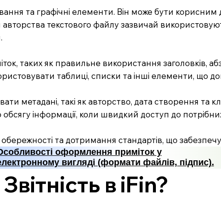
вання та графічні елементи. Він може бути корисним
я авторства текстового файлу зазвичай використовую
.
ок, таких як правильне використання заголовків, абз
ристовувати таблиці, списки та інші елементи, що д
ти метадані, такі як авторство, дата створення та 
о обсягу інформації, коли швидкий доступ до потрібн
обережності та дотримання стандартів, що забезпечую
Особливості оформлення приміток у
електронному вигляді (формати файлів, підпис).
вітність в iFin?