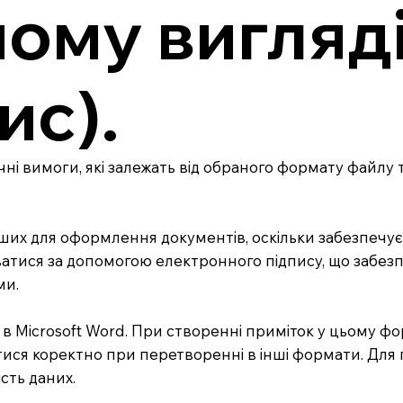
ому вигляд
ис).
ні вимоги, які залежать від обраного формату файл
ших для оформлення документів, оскільки забезпечує 
атися за допомогою електронного підпису, що забез
ми.
в Microsoft Word. При створенні приміток у цьому ф
атися коректно при перетворенні в інші формати. Дл
сть даних.