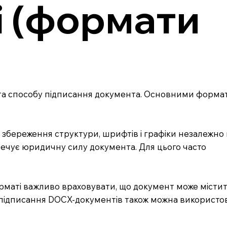
і (формати
у та способу підписання документа. Основними форма
збереження структури, шрифтів і графіки незалежно 
печує юридичну силу документа. Для цього часто
орматі важливо враховувати, що документ може містит
я підписання DOCX-документів також можна використо