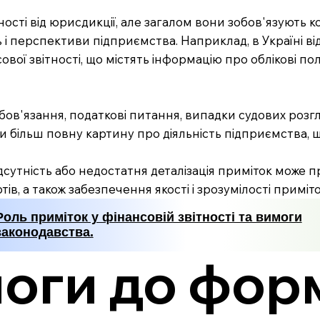
сті від юрисдикції, але загалом вони зобов'язують к
 і перспективи підприємства. Наприклад, в Україні ві
вої звітності, що містять інформацію про облікові полі
в'язання, податкові питання, випадки судових розгляд
и більш повну картину про діяльність підприємства,
Відсутність або недостатня деталізація приміток може
ів, а також забезпечення якості і зрозумілості приміт
Роль приміток у фінансовій звітності та вимоги
законодавства.
оги до фор