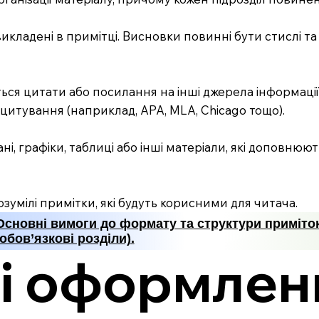
икладені в примітці. Висновки повинні бути стислі та 
ся цитати або посилання на інші джерела інформації, 
итування (наприклад, APA, MLA, Chicago тощо).
ні, графіки, таблиці або інші матеріали, які доповнюю
умілі примітки, які будуть корисними для читача.
Основні вимоги до формату та структури приміто
(обов’язкові розділи).
і оформлен