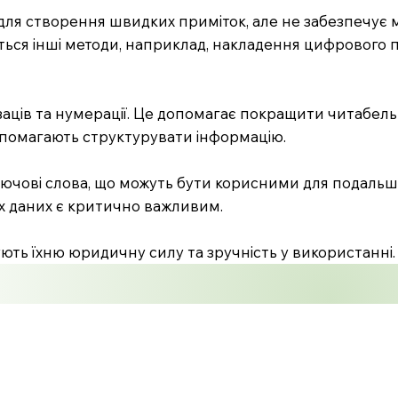
 для створення швидких приміток, але не забезпечує 
ться інші методи, наприклад, накладення цифрового п
аців та нумерації. Це допомагає покращити читабельн
опомагають структурувати інформацію.
ключові слова, що можуть бути корисними для подальш
их даних є критично важливим.
ть їхню юридичну силу та зручність у використанні.