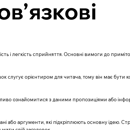
ов’язкові
сть і легкість сприйняття. Основні вимоги до примі
вок слугує орієнтиром для читача, тому він має бути к
ажливо ознайомитися з даними пропозиціями або інфо
ані або аргументи, які підкріплюють основну ідею. Ст
 мати свій заголовок.