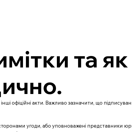
мітки та як
ично.
 інші офіційні акти. Важливо зазначити, що підписува
є сторонами угоди, або уповноважені представники юр