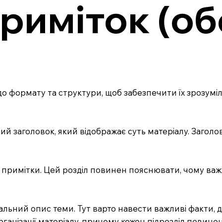
риміток (об
 формату та структури, щоб забезпечити їх зрозумілі
ий заголовок, який відображає суть матеріалу. Заголо
ету примітки. Цей розділ повинен пояснювати, чому в
тальний опис теми. Тут варто навести важливі факти, д
ганізації матеріалу, причому кожен підрозділ повинен