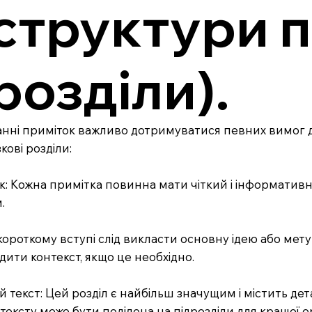
структури п
розділи).
нні приміток важливо дотримуватися певних вимог до
зкові розділи:
ок: Кожна примітка повинна мати чіткий і інформативн
.
У короткому вступі слід викласти основну ідею або м
дити контекст, якщо це необхідно.
й текст: Цей розділ є найбільш значущим і містить де
тексту може бути поділена на підрозділи для кращої ор