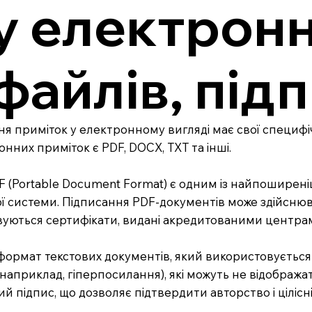
у електронн
файлів, підп
 приміток у електронному вигляді має свої специфіч
нних приміток є PDF, DOCX, TXT та інші.
 (Portable Document Format) є одним із найпоширені
ї системи. Підписання PDF-документів може здійснюв
уються сертифікати, видані акредитованими центра
формат текстових документів, який використовується 
наприклад, гіперпосилання), які можуть не відображ
 підпис, що дозволяє підтвердити авторство і цілісні