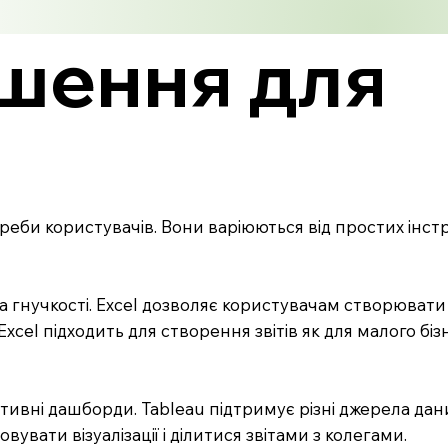
ішення для
треби користувачів. Вони варіюються від простих інст
та гнучкості. Excel дозволяє користувачам створювати 
el підходить для створення звітів як для малого бізне
тивні дашборди. Tableau підтримує різні джерела дани
вати візуалізації і ділитися звітами з колегами.