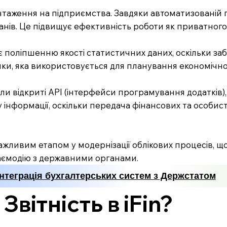
нтаження на підприємства. Завдяки автоматизованій
анів. Це підвищує ефективність роботи як приватного 
є поліпшенню якості статистичних даних, оскільки заб
и, яка використовується для планування економічної
 мали відкриті API (інтерфейси програмування додатк
 інформації, оскільки передача фінансових та особис
важливим етапом у модернізації облікових процесів, 
взаємодію з державними органами.
Інтеграція бухгалтерських систем з Держстатом
вітність в iFin?