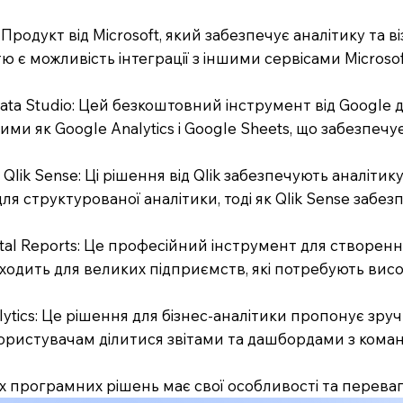
I: Продукт від Microsoft, який забезпечує аналітику та
ю є можливість інтеграції з іншими сервісами Microsof
Data Studio: Цей безкоштовний інструмент від Google д
кими як Google Analytics і Google Sheets, що забезпеч
 і Qlik Sense: Ці рішення від Qlik забезпечують аналіт
ля структурованої аналітики, тоді як Qlik Sense забезпе
stal Reports: Це професійний інструмент для створення
ходить для великих підприємств, які потребують високо
lytics: Це рішення для бізнес-аналітики пропонує зруч
ористувачам ділитися звітами та дашбордами з кома
х програмних рішень має свої особливості та переваги