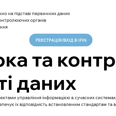
ично на підставі первинних даних
 контролюючих органів
ання
РЕЄСТРАЦІЯ/ВХІД В IFIN
ка та конт
і даних
пектами управління інформацією в сучасних система
безпечує їх відповідність встановленим стандартам та 