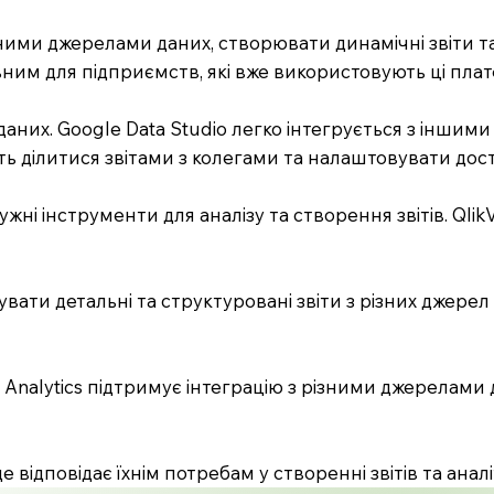
 різними джерелами даних, створювати динамічні звіти 
альним для підприємств, які вже використовують ці пла
 даних. Google Data Studio легко інтегрується з іншим
уть ділитися звітами з колегами та налаштовувати дост
ужні інструменти для аналізу та створення звітів. Qlik
вати детальні та структуровані звіти з різних джерел 
o Analytics підтримує інтеграцію з різними джерелами 
ідповідає їхнім потребам у створенні звітів та аналі