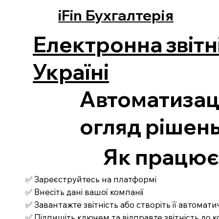
iFin Бухгалтерія
Електронна звітн
Україні
Автоматизаці
огляд рішен
Як працює З
✅ Зареєструйтесь на платформі
✅ Внесіть дані вашої компанії
✅ Завантажте звітність або створіть її автомат
✅ Підпишіть ключем та відправте звітність до