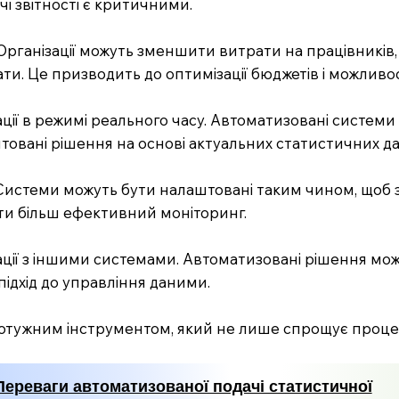
чі звітності є критичними.
рганізації можуть зменшити витрати на працівників, 
итрати. Це призводить до оптимізації бюджетів і можли
ції в режимі реального часу. Автоматизовані систем
овані рішення на основі актуальних статистичних да
истеми можуть бути налаштовані таким чином, щоб з
ати більш ефективний моніторинг.
ції з іншими системами. Автоматизовані рішення мож
ідхід до управління даними.
отужним інструментом, який не лише спрощує процес з
Переваги автоматизованої подачі статистичної