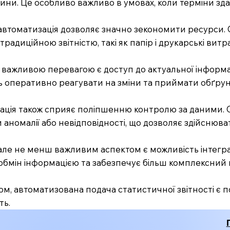
лини. Це особливо важливо в умовах, коли терміни зда
 автоматизація дозволяє значно зекономити ресурси. О
з традиційною звітністю, такі як папір і друкарські в
важливою перевагою є доступ до актуальної інформа
 оперативно реагувати на зміни та приймати обґрунт
ація також сприяє поліпшенню контролю за даними. С
аномалії або невідповідності, що дозволяє здійснюв
але не менш важливим аспектом є можливість інтегра
бмін інформацією та забезпечує більш комплексний п
м, автоматизована подача статистичної звітності є п
ть.