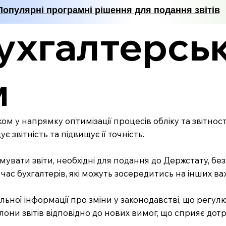
Популярні програмні рішення для подання звітів
бухгалтерсь
м
ом у напрямку оптимізації процесів обліку та звітнос
вітність та підвищує її точність.
вати звіти, необхідні для подання до Держстату, без
ас бухгалтерів, які можуть зосередитись на інших ва
ьної інформації про зміни у законодавстві, що регулює
они звітів відповідно до нових вимог, що сприяє до