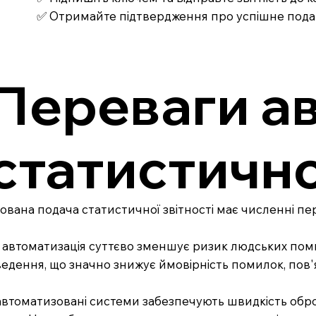
✅ Отримайте підтвердження про успішне под
Переваги ав
статистично
вана подача статистичної звітності має численні пе
 автоматизація суттєво зменшує ризик людських поми
едення, що значно знижує ймовірність помилок, пов'
автоматизовані системи забезпечують швидкість обробк