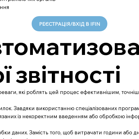
ання
РЕЄСТРАЦІЯ/ВХІД В IFIN
томатизова
ї звітності
реваги, які роблять цей процес ефективнішим, точні
лок. Завдяки використанню спеціалізованих програмн
язаних із некоректним введенням або обробкою інфор
и даних. Замість того, щоб витрачати години або дні 