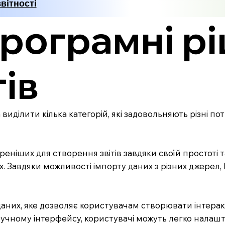
звітності
рограмні р
ів
ділити кілька категорій, які задовольняють різні по
реніших для створення звітів завдяки своїй простоті 
Завдяки можливості імпорту даних з різних джерел, Exc
 даних, яке дозволяє користувачам створювати інтерак
чному інтерфейсу, користувачі можуть легко налаштову