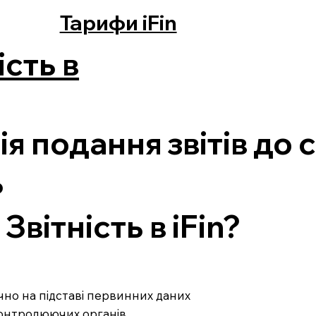
Тарифи iFin
ість в
я подання звітів до 
ь
вітність в iFin?
ично на підставі первинних даних
 контролюючих органів