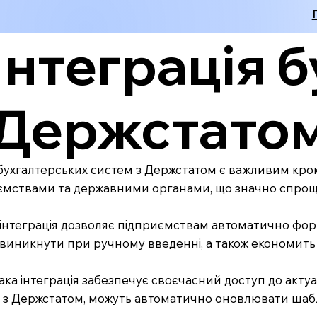
Інтеграція 
Держстато
 бухгалтерських систем з Держстатом є важливим крок
ємствами та державними органами, що значно спрощує з
інтеграція дозволяє підприємствам автоматично форму
виникнути при ручному введенні, а також економить ч
ака інтеграція забезпечує своєчасний доступ до актуал
і з Держстатом, можуть автоматично оновлювати шабл