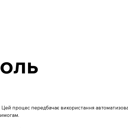
роль
х. Цей процес передбачає використання автоматизова
вимогам.