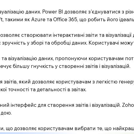
 візуалізацію даних. Power BI дозволяє з'єднуватися з
t, такими як Azure та Office 365, що робить його іде
озволяє створювати інтерактивні звіти та візуалізації
ує зручність у зборі та обробці даних. Користувачі мож
ику та візуалізацію даних, пропонуючи користувачам пот
чує більшу гнучкість у створенні звітів і візуалізацій.
 звітів, який дозволяє користувачам з легкістю генеру
ї точності та детальності в звітах.
ний інтерфейс для створення звітів і візуалізацій. Zoh
ндою.
, що дозволяє користувачам вибрати те, що найкраще в