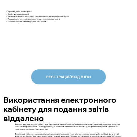
✅ Зареєструйтесь на платформі
✅ Внесіть дані вашої компанії
✅ Завантажте звітність або створіть її автоматично на підставі первинних даних
✅ Підпишіть ключем та відправте звітність до контролюючих органів
✅ Отримайте підтвердження про успішне подання
РЕЄСТРАЦІЯ/ВХІД В IFIN
Використання електронного
кабінету для подання звітів
віддалено
Використання електронного кабінету для подання звітів віддалено стало значним кроком вперед у спрощенні процесів звітності для
фізичних та юридичних осіб. Цей інструмент надає можливість здійснювати всі необхідні дії без фізичної присутності в державних
установах, що економить час та ресурси.
Електронний кабінет, як правило, доступний на веб-порталах державних органів, таких як податкова служба, пенсійний фонд та інші
контролюючі органи. Користувачі можуть зареєструватися в системі, створивши обліковий запис, що дозволяє їм отримати доступ до