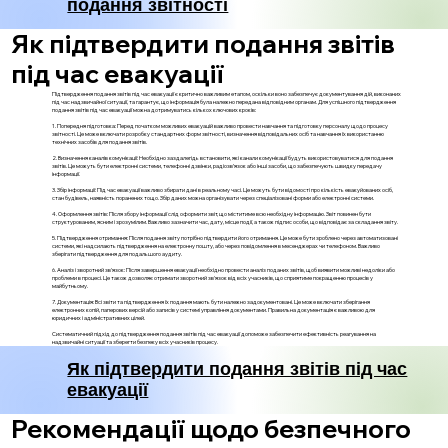
подання звітності
Як підтвердити подання звітів
під час евакуації
Підтвердження подання звітів під час евакуації є критично важливим етапом, оскільки воно забезпечує документування дій, виконаних
під час надзвичайної ситуації, та гарантує, що інформація була належно передана відповідним органам. Для успішного підтвердження
подання звітів під час евакуації можна дотримуватись кількох ключових кроків:
1. Попередня підготовка: Перед початком можливих евакуацій важливо провести навчання та підготовку персоналу щодо процесу
звітності. Це може включати розробку стандартних форм звітності, визначення відповідальних осіб та навчання їх використанню
технічних засобів для подання звітів.
2. Визначення каналів комунікації: Необхідно заздалегідь встановити, які канали комунікації будуть використовуватися для подання
звітів. Це можуть бути електронні системи, телефонні дзвінки, радіозв’язок або інші засоби, що забезпечують швидку передачу
інформації.
3. Збір інформації: Під час евакуації важливо збирати дані в реальному часі. Це можуть бути відомості про кількість евакуйованих осіб,
стан будівель, наявність поранених тощо. Збір даних можна організувати через спеціалізовані форми або електронні системи.
4. Оформлення звітів: Після збору інформації слід оформити звіт, що міститиме всю необхідну інформацію. Звіт повинен бути
структурованим, ясним і зрозумілим. Важливо зазначити час, дату, місце події, а також підпис особи, що відповідає за складання звіту.
5. Підтвердження отримання: Після подання звіту потрібно підтвердити його отримання. Це може бути зроблено через автоматизовані
системи, які надсилають підтвердження на електронну пошту, або через повідомлення в месенджерах чи телефоном. Важливо
зберігати підтвердження для подальшого аудиту.
6. Аналіз і зворотний зв'язок: Після завершення евакуації необхідно провести аналіз поданих звітів, щоб виявити можливі недоліки або
проблеми в процесі. Це також дозволяє отримати зворотний зв'язок від всіх учасників, що сприятиме покращенню процесів у
майбутньому.
7. Документація: Всі звіти та підтвердження їх подання мають бути належно задокументовані. Це може включати зберігання
електронних копій, паперових версій або записів у системі управління документами. Правильна документація є важливою для
юридичних і адміністративних цілей.
Систематичний підхід до підтвердження подання звітів під час евакуації допоможе забезпечити ефективність реагування на
надзвичайні ситуації та зберегти безпеку всіх учасників процесу.
Як підтвердити подання звітів під час
евакуації
Рекомендації щодо безпечного