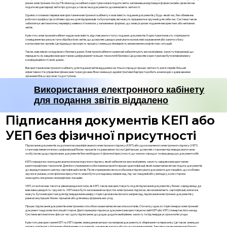
різних електронних послуг. Після входу в кабінет, користувач може подати звіти, заповнивши відповідні форми онлайн. Це включає
податкові декларації, звіти про доходи, а також інші документи, що вимагають звітності.
Однією з головних переваг використання електронного кабінету є можливість подання документів у будь-який час, без обмежень
робочого графіка. Це особливо зручно для підприємців та бухгалтерів, які можуть працювати в зручний для себе час. Система також
забезпечує автоматичну перевірку наявності помилок у заповнених формах, що знижує ризик подання некоректних або неповних
звітів.
Крім того, електронний кабінет надає можливість відстежувати статус поданих документів. Користувачі можуть отримувати
сповіщення про результати обробки їхніх звітів, що дозволяє швидко реагувати на можливі зауваження або запити з боку
контролюючих органів. Це підвищує прозорість процесу і зменшує ймовірність виникнення конфліктних ситуацій.
Також, важливою складовою є безпека даних. Електронні кабінети зазвичай забезпечують високий рівень захисту інформації, що
передається, завдяки використанню шифрування та інших технологій безпеки. Це дозволяє користувачам бути впевненими у
конфіденційності своїх даних.
Використання електронного кабінету для подання звітів віддалено не тільки спрощує процес звітності, але й сприяє більшій
ефективності в управлінні фінансами та ресурсами. Воно зменшує адміністративні бар'єри та робить взаємодію з державними
органами більш зручною та доступною.
Використання електронного кабінету
для подання звітів віддалено
Підписання документів КЕП або
УЕП без фізичної присутності
Підписання документів за допомогою кваліфікованого електронного підпису (КЕП) або удосконаленого електронного підпису (УЕП)
стало важливим етапом у цифровізації бізнес-процесів та державних послуг. Цей процес дозволяє сторонам підтверджувати свою
особу і волю щодо підписаних документів без необхідності фізичної присутності, що значно спрощує та пришвидшує документообіг.
КЕП є юридично значущим аналогом власноручного підпису, який забезпечує високий рівень захисту завдяки використанню
криптографічних технологій. Для його отримання особа повинна пройти процес ідентифікації, який зазвичай включає подачу документів
до акредитованого центру сертифікації ключів. Після отримання ключа особа може підписувати документи дистанційно, що особливо
зручно в умовах, коли фізична присутність може бути ускладнена, наприклад, під час пандемії або у випадку, коли сторони
знаходяться в різних географічних локаціях.
УЕП, хоча й не має такого ж рівня юридичної сили, як КЕП, також використовується для підписання документів у бізнес-середовищі, де
важлива швидкість і зручність. УЕП може бути заснований на простих електронних підписах, які не вимагають сертифікації, але все ж
можуть бути використані для підтвердження наміру сторін. Це може включати, наприклад, підписання електронних документів у
рамках внутрішніх бізнес-процесів або для менш формальних угод.
Процес підписання документів електронним способом зазвичай включає кілька етапів. Спочатку одна зі сторін генерує електронний
документ і надсилає його іншій стороні. Далі отримувач підписує документ, використовуючи свій КЕП або УЕП, і повертає його назад.
Система автоматично фіксує час і дату підписання, що додає додатковий рівень захисту та підтверджує хронологію угоди.
Крім того, використання КЕП та УЕП сприяє зменшенню витрат на паперові документи, їх зберігання та пересилку. Це також зменшує
ризики, пов'язані з фізичним зберіганням документів, такими як втрата або пошкодження паперів. Завдяки таким перевагам багато