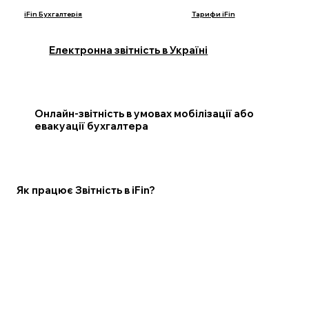
iFin Бухгалтерія
Тарифи iFin
Електронна звітність в Україні
Онлайн-звітність в умовах мобілізації або
евакуації бухгалтера
Як працює Звітність в iFin?