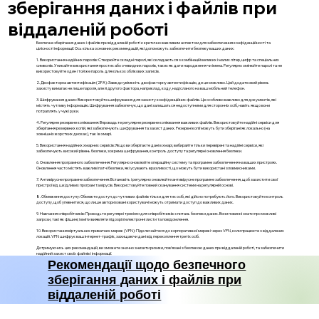
зберігання даних і файлів при
віддаленій роботі
Безпечне зберігання даних і файлів при віддаленій роботі є критично важливим аспектом для забезпечення конфіденційності та
цілісності інформації. Ось кілька основних рекомендацій, які допоможуть забезпечити безпеку ваших даних:
1. Використання надійних паролів: Створюйте складні паролі, які складаються з комбінацій великих і малих літер, цифр та спеціальних
символів. Уникайте використання простих або очевидних паролів, таких як дати народження чи імена. Регулярно змінюйте паролі та не
використовуйте один і той же пароль для кількох облікових записів.
2. Двофакторна автентифікація (2FA): Завжди увімкніть двофакторну автентифікацію, де це можливо. Цей додатковий рівень
захисту вимагає не лише пароля, але й другого фактора, наприклад, коду, надісланого на ваш мобільний телефон.
3. Шифрування даних: Використовуйте шифрування для захисту конфіденційних файлів. Це особливо важливо для документів, які
містять чутливу інформацію. Шифрування забезпечує, що дані залишаться недоступними для сторонніх осіб, навіть якщо вони
потраплять у чужі руки.
4. Регулярне резервне копіювання: Впровадьте регулярне резервне копіювання важливих файлів. Використовуйте надійні сервіси для
зберігання резервних копій, які забезпечують шифрування та захист даних. Резервні копії можуть бути зберігані як локально (на
зовнішніх жорстких дисках), так і в хмарі.
5. Використання надійних хмарних сервісів: Якщо ви зберігаєте дані в хмарі, вибирайте тільки перевірені та надійні сервіси, які
забезпечують високий рівень безпеки, зокрема шифрування, контроль доступу та регулярні оновлення безпеки.
6. Оновлення програмного забезпечення: Регулярно оновлюйте операційну систему та програмне забезпечення на ваших пристроях.
Оновлення часто містять важливі патчі безпеки, які усувають вразливості, що можуть бути використані зловмисниками.
7. Антивірусне програмне забезпечення: Встановіть і регулярно оновлюйте антивірусне програмне забезпечення, щоб захистити свої
пристрої від шкідливих програм та вірусів. Використовуйте повний сканування системи на регулярній основі.
8. Обмеження доступу: Обмежте доступ до чутливих файлів тільки для тих осіб, які дійсно потребують його. Використовуйте контроль
доступу, щоб упевнитися, що лише авторизовані користувачі можуть отримати доступ до важливих даних.
9. Навчання співробітників: Проводьте регулярні тренінги для співробітників з питань безпеки даних. Вони повинні знати про можливі
загрози, такі як фішинг, і вміти виявляти підозрілі електронні листи та повідомлення.
10. Використання віртуальних приватних мереж (VPN): Підключайтеся до корпоративної мережі через VPN, коли працюєте з віддалених
локацій. VPN шифрує ваш інтернет-трафік, захищаючи дані від перехоплення третіх осіб.
Дотримуючись цих рекомендацій, ви зможете значно знизити ризики, пов'язані з безпекою даних при віддаленій роботі, та забезпечити
надійний захист своїх файлів і інформації.
Рекомендації щодо безпечного
зберігання даних і файлів при
віддаленій роботі