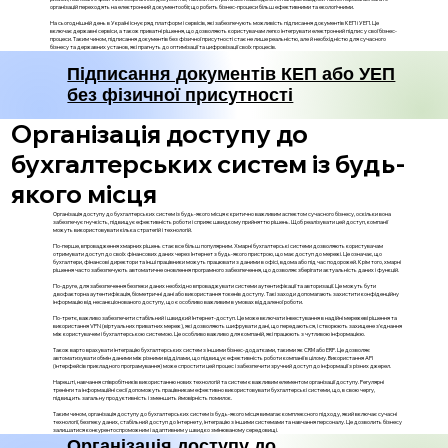
організацій переходять на електронний документообіг, що робить бізнес-процеси більш ефективними та екологічними.
На сьогоднішній день в Україні існує ряд платформ і сервісів, які забезпечують можливість підписання документів КЕП і УЕП. Це
включає державні сервіси, а також приватні рішення, що дозволяють користувачам легко інтегрувати електронний підпис у свої бізнес-
процеси. Таким чином, підписання документів без фізичної присутності стає не лише реальністю, але й необхідністю для сучасного
бізнесу та державних установ, які прагнуть до оптимізації та цифровізації своїх процесів.
Підписання документів КЕП або УЕП
без фізичної присутності
Організація доступу до
бухгалтерських систем із будь-
якого місця
Організація доступу до бухгалтерських систем із будь-якого місця є критично важливим аспектом сучасного бізнесу, оскільки вона
забезпечує гнучкість, підвищує ефективність роботи і сприяє швидкому прийняттю рішень. Щоб реалізувати цей доступ, компанії
можуть використовувати кілька стратегій і технологій.
По-перше, впровадження хмарних рішень стає все більш популярним. Хмарні бухгалтерські системи дозволяють користувачам
отримувати доступ до своїх фінансових даних через Інтернет з будь-якого пристрою, що має доступ до мережі. Це означає, що
бухгалтери, фінансові директори та інші працівники можуть працювати з даними в офісі, вдома або під час подорожей. Крім того, хмарні
рішення часто забезпечують автоматичне оновлення програмного забезпечення, що дозволяє зберігати актуальність даних і функцій.
По-друге, для забезпечення безпеки даних необхідно впроваджувати системи аутентифікації та авторизації. Це можуть бути
двофакторна аутентифікація, біометричні дані або використання токенів доступу. Такі заходи допомагають захистити конфіденційну
інформацію від несанкціонованого доступу, що є особливо важливим в умовах віддаленої роботи.
По-третє, важливо забезпечити стабільний і швидкий Інтернет-доступ. Це може включати інвестування в надійні мережеві рішення та
використання VPN (віртуальних приватних мереж), які дозволяють шифрувати дані, що передаються, і створюють захищене з'єднання
між користувачем і бухгалтерською системою. Це особливо важливо для компаній, які працюють з чутливою інформацією.
Також варто врахувати інтеграцію бухгалтерських систем з іншими бізнес-додатками, такими як CRM або ERP. Це дозволяє
автоматизувати обмін даними між різними відділами, що підвищує ефективність роботи компанії в цілому. Використання API
(інтерфейсів прикладного програмування) може спростити цей процес і забезпечити зручний доступ до інформації з різних джерел.
Нарешті, навчання співробітників використанню нових технологій та систем є важливим елементом організації доступу. Регулярні
тренінги та інформаційні сесії допоможуть працівникам ефективно використовувати бухгалтерські системи, що, в свою чергу,
підвищить загальну продуктивність і зменшить ймовірність помилок.
Таким чином, організація доступу до бухгалтерських систем із будь-якого місця вимагає комплексного підходу, який включає сучасні
технології, безпеку даних, стабільний доступ до Інтернету, інтеграцію з іншими системами та навчання персоналу. Це дозволить бізнесу
залишатися конкурентоспроможним і адаптивним у швидко змінюваному середовищі.
Організація доступу до