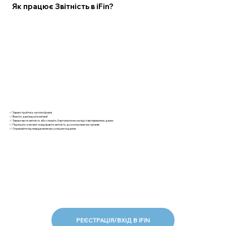
Як працює Звітність в iFin?
✅ Зареєструйтесь на платформі
✅ Внесіть дані вашої компанії
✅ Завантажте звітність або створіть її автоматично на підставі первинних даних
✅ Підпишіть ключем та відправте звітність до контролюючих органів
✅ Отримайте підтвердження про успішне подання
РЕЄСТРАЦІЯ/ВХІД В IFIN