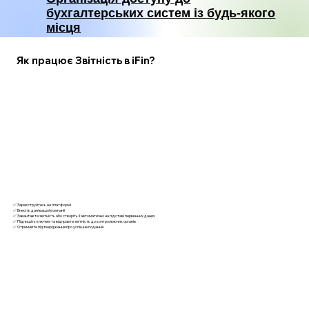
бухгалтерських систем із будь-якого
місця
Як працює Звітність в iFin?
✅ Зареєструйтесь на платформі
✅ Внесіть дані вашої компанії
✅ Завантажте звітність або створіть її автоматично на підставі первинних даних
✅ Підпишіть ключем та відправте звітність до контролюючих органів
✅ Отримайте підтвердження про успішне подання