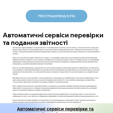
РЕЄСТРАЦІЯ/ВХІД В IFIN
Автоматичні сервіси перевірки
та подання звітності
Автоматичні сервіси перевірки та подання звітності стали невід'ємною частиною сучасного бізнесу, оскільки вони значно спрощують
процеси збору, обробки та подання фінансових та податкових звітів. Ці сервіси використовують передові технології, такі як штучний
інтелект та машинне навчання, для автоматизації рутинних завдань, що дозволяє зменшити людський фактор та знизити ймовірність
помилок.
Перш за все, автоматичні сервіси забезпечують швидку і точну перевірку даних. Вони здатні аналізувати великі обсяги інформації,
виявляти аномалії та розбіжності, що допомагає компаніям вчасно коригувати помилки у звітності. Наприклад, якщо система виявляє
невідповідності між даними про доходи і витрати, вона може автоматично згенерувати сповіщення для бухгалтера або фінансового
менеджера, що дозволяє оперативно реагувати на проблеми.
Крім того, автоматизація процесу подання звітності значно знижує адміністративне навантаження на співробітників. Системи можуть
бути інтегровані з обліковими програмами, що дозволяє автоматично формувати звіти відповідно до встановлених вимог податкових
органів. Це не тільки економить час, але й дозволяє уникнути затримок у поданні звітності, що може призвести до штрафів та інших
санкцій.
Важливим аспектом є також можливість налаштування звітності відповідно до специфіки бізнесу. Автоматичні сервіси можуть бути
адаптовані до вимог конкретної галузі, що дозволяє генерувати звіти, які містять тільки необхідну інформацію. Це сприяє більш
точному аналізу фінансових показників та допомагає у прийнятті стратегічних рішень.
Багато сервісів також пропонують функції моніторингу та аналітики, що дозволяє компаніям отримувати вичерпну інформацію про
фінансовий стан у реальному часі. Завдяки таким даним, керівництво може швидше реагувати на зміни на ринку або у внутрішній
діяльності компанії, що підвищує конкурентоспроможність.
Нарешті, безпека даних є ще одним важливим аспектом автоматичних сервісів. Багато з них використовують сучасні технології
шифрування та захисту, що забезпечує збереження конфіденційності фінансової інформації і запобігає несанкціонованому доступу.
В цілому, автоматичні сервіси перевірки та подання звітності не лише підвищують ефективність бізнес-процесів, але й знижують
ризики, пов'язані з людським фактором, що робить їх важливим інструментом для сучасних підприємств.
Автоматичні сервіси перевірки та