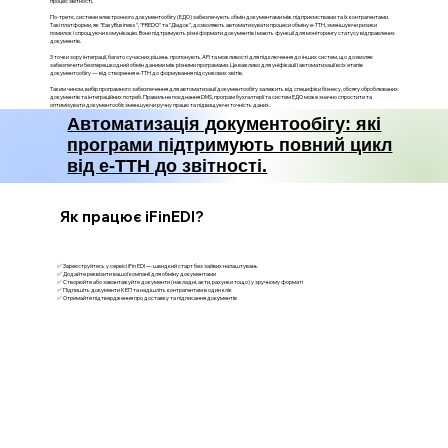
процес звітності.
По-третє, системи електронного документообігу (ЕДО) забезпечують обмін документами між підприємствами та їх контрагентами.
Такі платформи, як "EasyBusiness", "FREDO" та "Діадок", дозволяють автоматизувати процеси обміну е-ТТН, зменшуючи ризики
помилок і спрощуючи комунікацію. Вони підтримують різні формати документів і мають функції для моніторингу статусу відправлених
документів.
З точки зору інтеграції, багато сучасних рішень пропонують API та можливості для підключення до інших систем, що дозволяє
забезпечити безперешкодний обмін даними між різними програмами. Це важливо для уніфікації і автоматизації всіх етапів
документообігу — від створення е-ТТН до формування підсумкових звітів.
Таким чином, вибір програмного забезпечення для автоматизації документообігу залежить від специфіки бізнесу, обсягу оброблюваних
документів та інтеграційних потреб. Правильне поєднання DMS, програм бухгалтерії та систем ЕДО може значно спростити та
оптимізувати документообіг, зменшуючи ручну працю та підвищуючи точність даних.
Автоматизація документообігу: які
програми підтримують повний цикл
від е-ТТН до звітності.
Як працює iFinEDI?
✅ Зареєструйтесь у сервісі iFin EDI — швидкий старт без зайвих налаштувань
✅ Додайте реквізити вашої компанії для обміну документами
✅ Створюйте або завантажуйте документи (накладні, акти, рахунки тощо) у зручному форматі
✅ Підпишіть документи КЕП та надішліть контрагентам в один клік
✅ Отримайте підтвердження про доставку та підписання документів