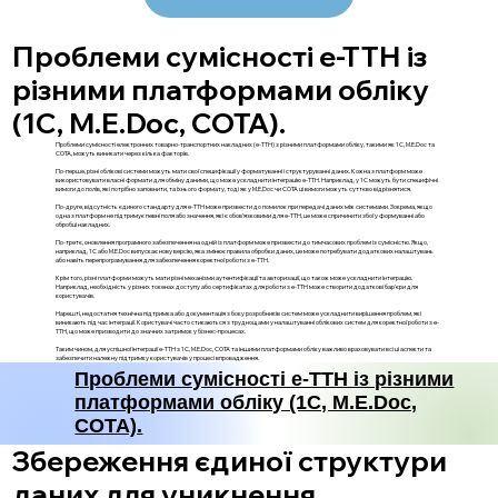
Проблеми сумісності е-ТТН із
різними платформами обліку
(1С, M.E.Doc, СОТА).
Проблеми сумісності електронних товарно-транспортних накладних (е-ТТН) з різними платформами обліку, такими як 1С, M.E.Doc та
СОТА, можуть виникати через кілька факторів.
По-перше, різні облікові системи можуть мати свої специфікації у форматуванні і структуруванні даних. Кожна з платформ може
використовувати власні формати для обміну даними, що може ускладнити інтеграцію е-ТТН. Наприклад, у 1С можуть бути специфічні
вимоги до полів, які потрібно заповнити, та їхнього формату, тоді як у M.E.Doc чи СОТА ці вимоги можуть суттєво відрізнятися.
По-друге, відсутність єдиного стандарту для е-ТТН може призвести до помилок при передачі даних між системами. Зокрема, якщо
одна з платформ не підтримує певні поля або значення, які є обов'язковими для е-ТТН, це може спричинити збої у формуванні або
обробці накладних.
По-третє, оновлення програмного забезпечення на одній із платформ може призвести до тимчасових проблем із сумісністю. Якщо,
наприклад, 1С або M.E.Doc випускає нову версію, яка змінює правила обробки даних, це може потребувати додаткових налаштувань
або навіть перепрограмування для забезпечення коректної роботи з е-ТТН.
Крім того, різні платформи можуть мати різні механізми аутентифікації та авторизації, що також може ускладнити інтеграцію.
Наприклад, необхідність у різних токенах доступу або сертифікатах для роботи з е-ТТН може створити додаткові бар'єри для
користувачів.
Нарешті, недостатня технічна підтримка або документація з боку розробників систем може ускладнити вирішення проблем, які
виникають під час інтеграції. Користувачі часто стикаються з труднощами у налаштуванні облікових систем для коректної роботи з е-
ТТН, що може призводити до значних затримок у бізнес-процесах.
Таким чином, для успішної інтеграції е-ТТН з 1С, M.E.Doc, СОТА та іншими платформами обліку важливо враховувати всі ці аспекти та
забезпечити належну підтримку користувачів у процесі впровадження.
Проблеми сумісності е-ТТН із різними
платформами обліку (1С, M.E.Doc,
СОТА).
Збереження єдиної структури
даних для уникнення