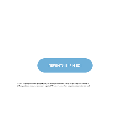
ПЕРЕЙТИ В IFIN EDI
✅ iFinEDI наразі розробляє продукт документообігу Електронної товарно-транспортної накладної.
💡Приєднуйтесь першими до нового сервісу ЕТТН: як тільки ми його запустимо та сповістимо вас!