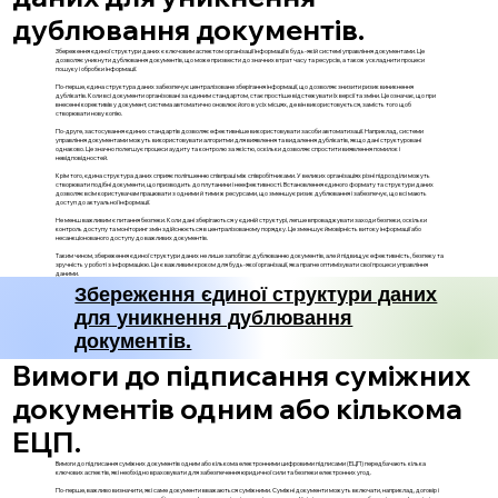
дублювання документів.
Збереження єдиної структури даних є ключовим аспектом організації інформації в будь-якій системі управління документами. Це
дозволяє уникнути дублювання документів, що може призвести до значних втрат часу та ресурсів, а також ускладнити процеси
пошуку і обробки інформації.
По-перше, єдина структура даних забезпечує централізоване зберігання інформації, що дозволяє знизити ризик виникнення
дублікатів. Коли всі документи організовані за єдиним стандартом, стає простіше відстежувати їх версії та зміни. Це означає, що при
внесенні корективів у документ, система автоматично оновлює його в усіх місцях, де він використовується, замість того щоб
створювати нову копію.
По-друге, застосування єдиних стандартів дозволяє ефективніше використовувати засоби автоматизації. Наприклад, системи
управління документами можуть використовувати алгоритми для виявлення та видалення дублікатів, якщо дані структуровані
однаково. Це значно полегшує процеси аудиту та контролю за якістю, оскільки дозволяє спростити виявлення помилок і
невідповідностей.
Крім того, єдина структура даних сприяє поліпшенню співпраці між співробітниками. У великих організаціях різні підрозділи можуть
створювати подібні документи, що призводить до плутанини і неефективності. Встановлення єдиного формату та структури даних
дозволяє всім користувачам працювати з одними й тими ж ресурсами, що зменшує ризик дублювання і забезпечує, що всі мають
доступ до актуальної інформації.
Не менш важливим є питання безпеки. Коли дані зберігаються у єдиній структурі, легше впроваджувати заходи безпеки, оскільки
контроль доступу та моніторинг змін здійснюється в централізованому порядку. Це зменшує ймовірність витоку інформації або
несанкціонованого доступу до важливих документів.
Таким чином, збереження єдиної структури даних не лише запобігає дублюванню документів, але й підвищує ефективність, безпеку та
зручність у роботі з інформацією. Це є важливим кроком для будь-якої організації, яка прагне оптимізувати свої процеси управління
даними.
Збереження єдиної структури даних
для уникнення дублювання
документів.
Вимоги до підписання суміжних
документів одним або кількома
ЕЦП.
Вимоги до підписання суміжних документів одним або кількома електронними цифровими підписами (ЕЦП) передбачають кілька
ключових аспектів, які необхідно враховувати для забезпечення юридичної сили та безпеки електронних угод.
По-перше, важливо визначити, які саме документи вважаються суміжними. Суміжні документи можуть включати, наприклад, договір і