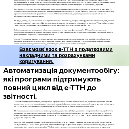
перевезення вантажів, має тісний зв’язок з податковими накладними, що використовуються для фіксації операцій з постачання товарів
і послуг, а також з розрахунками коригування, які застосовуються для внесення змін до раніше оформлених документів.
По-перше, е-ТТН служить доказом перевезення товару від постачальника до покупця. Коли товар доставляється, на підставі е-ТТН
формуються податкові накладні. Ці накладні є важливими для обліку податку на додану вартість (ПДВ), оскільки вони підтверджують
право покупця на податковий кредит. Таким чином, е-ТТН виступає як базовий документ, що забезпечує коректність даних,
відображених у податкових накладних.
По-друге, у випадках, коли виникають зміни в умовах постачання, наприклад, повернення товару або зміна його вартості, відбувається
складання розрахунку коригування. Цей документ вимагає наявності підтверджуючих документів, таких як е-ТТН, для обґрунтування
змін. Розрахунок коригування фіксує зміни в податкових накладних і, відповідно, впливає на облік ПДВ.
Крім того, важливо зазначити, що для забезпечення прозорості та уникнення фальсифікацій, е-ТТН може бути використана
податковими органами для перевірки відповідності даних у податкових накладних і розрахунках коригування. Це дозволяє знизити
ризики помилок і шахрайства у сфері оподаткування.
Отже, е-ТТН, податкові накладні та розрахунки коригування є взаємопов’язаними елементами в системі обліку, які забезпечують
правильність обліку ПДВ та контроль за рухом товарів. Взаємодія між цими документами є критично важливою для забезпечення
належного виконання податкового законодавства та підвищення ефективності бізнес-процесів.
Взаємозв’язок е-ТТН з податковими
накладними та розрахунками
коригування.
Автоматизація документообігу:
які програми підтримують
повний цикл від е-ТТН до
звітності.
Автоматизація документообігу в сучасному бізнес-середовищі стає все більш актуальною темою, оскільки вона дозволяє знизити
витрати часу та зусиль, а також підвищити ефективність процесів. Для повного циклу від електронної товарно-транспортної накладної
(е-ТТН) до звітності існує кілька програмних рішень, які забезпечують інтеграцію всіх етапів документообігу.
По-перше, важливими компонентами є системи управління документами (DMS), які дозволяють створювати, зберігати, обробляти та
передавати документи в електронному вигляді. Вони забезпечують централізований доступ до документів і полегшують їх пошук.
Серед популярних DMS можна виділити такі програми, як "1С:Документообіг", "M.E.Doc" та "ДОКС", які підтримують електронний обіг
документів, зокрема е-ТТН.
По-друге, програмне забезпечення для бухгалтерського обліку та звітності є невід'ємною частиною автоматизації. Такі програми, як
"1С:Бухгалтерія", "SAP" та "Oracle", дозволяють здійснювати реєстрацію фінансових операцій, формувати звітність відповідно до вимог
законодавства, а також інтегрувати дані з е-ТТН. Вони можуть автоматично генерувати звіти для податкових органів, спрощуючи