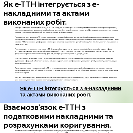
Як е-ТТН інтегрується з е-
накладними та актами
виконаних робіт.
Електронна товарно-транспортна накладна (е-ТТН) інтегрується з електронними накладними та актами виконаних робіт через єдину
платформу, що забезпечує автоматизацію обробки документів у процесі перевезення вантажів. Ця інтеграція дозволяє знизити ризики
помилок, прискорити документообіг і підвищити прозорість бізнес-процесів.
Первинно, під час створення е-ТТН, користувач вводить основну інформацію про вантаж, його відправника та отримувача, а також
маршрути перевезення. Ці дані автоматично передаються в електронну накладну, що є наступним етапом у ланцюзі документів. Таким
чином, е-ТТН стає основою для формування електронної накладної, що містить деталі про товар, його кількість, вартість та інші важливі
характеристики.
Після завершення перевезення, на основі е-ТТН і накладної, складається акт виконаних робіт. Цей документ підтверджує факт
доставки вантажу і містить дані про обсяги виконаних робіт, дати, підписи сторін та інші важливі елементи. Завдяки інтеграції, всі ці
документи зберігаються в електронному форматі, що спрощує їх архівування та доступ до них.
Крім того, усі дані, які вводяться в е-ТТН, автоматично синхронізуються з системами обліку підприємств, що дозволяє уникнути
дублювання інформації і забезпечує актуальність даних у реальному часі. Це забезпечує зручність для бухгалтерії і дозволяє швидко
формувати звітність.
Також важливо зазначити, що інтеграція е-ТТН з е-накладними та актами виконаних робіт підвищує ефективність контролю за
виконанням контрактних зобов'язань, оскільки всі документи пов'язані між собою, що забезпечує легкий доступ до історії перевезення
та виконання робіт.
Завдяки такій інтеграції, підприємства отримують можливість реалізувати комплексний підхід до управління логістичними процесами,
що в свою чергу позитивно впливає на загальну продуктивність і зменшує витрати.
Як е-ТТН інтегрується з е-накладними
та актами виконаних робіт.
Взаємозв’язок е-ТТН з
податковими накладними та
розрахунками коригування.
Взаємозв’язок електронної товарно-транспортної накладної (е-ТТН) з податковими накладними та розрахунками коригування є
важливим аспектом в обліку та контролі за рухом товарів і послуг. Е-ТТН, яка є електронним документом, що підтверджує факт