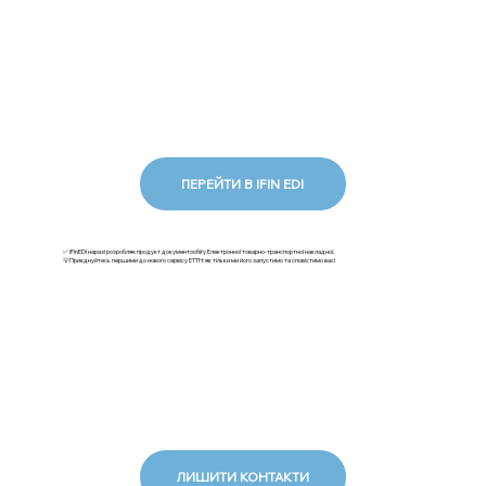
ПЕРЕЙТИ В IFIN EDI
✅ iFinEDI наразі розробляє продукт документообігу Електронної товарно-транспортної накладної.
💡Приєднуйтесь першими до нового сервісу ЕТТН: як тільки ми його запустимо та сповістимо вас!
ЛИШИТИ КОНТАКТИ