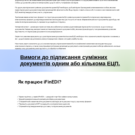
додатки до нього, акти виконаних робіт, рахунки-фактури та інші супутні документи. Усі ці документи мають бути чітко пов’язані між
собою, що дозволяє уникнути непорозумінь щодо їх змісту та правових наслідків.
По-друге, при підписанні суміжних документів одним ЕЦП необхідно, щоб цей підпис був виданий уповноваженою особою, яка має
право підписувати документи від імені організації або фізичної особи. Якщо підпис ставить кілька осіб, то кожен з них повинен мати свій
ЕЦП, який підтверджує їхню участь у підписанні.
Третім важливим аспектом є формат та структура документів. Всі суміжні документи повинні бути підписані у відповідному
електронному форматі, що відповідає вимогам законодавства. Це стосується також збереження цілісності документів, адже будь-які
зміни після підписання можуть призвести до недійсності підпису.
Четвертий аспект – це використання системи, яка забезпечує належну ідентифікацію підписантів та контроль за доступом до
документів. Наприклад, використання системи електронного документообігу, яка має функції аудиту та журналювання, дозволяє
відстежити, хто підписував документи і коли це відбувалося.
Окрім того, важливо врахувати, що у разі підписання документів кількома ЕЦП, необхідно чітко зазначити, який із підписів є основним, а
які – додатковими. Це допомагає уникнути юридичних спірних ситуацій у майбутньому.
Наостанок, варто зазначити, що усі учасники процесу підписання повинні бути ознайомлені з вимогами законодавства щодо
електронного підпису, а також із внутрішніми політиками організації, що регулюють електронний документообіг. Це забезпечить не лише
правову силу документів, але й зручність у їх обробці та зберіганні.
Вимоги до підписання суміжних
документів одним або кількома ЕЦП.
Як працює iFinEDI?
✅ Зареєструйтесь у сервісі iFin EDI — швидкий старт без зайвих налаштувань
✅ Додайте реквізити вашої компанії для обміну документами
✅ Створюйте або завантажуйте документи (накладні, акти, рахунки тощо) у зручному форматі
✅ Підпишіть документи КЕП та надішліть контрагентам в один клік
✅ Отримайте підтвердження про доставку та підписання документів