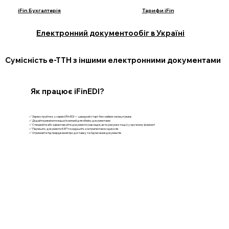
iFin Бухгалтерія
Тарифи iFin
Електронний документообіг в Україні
Сумісність е-ТТН з іншими електронними документами
Як працює iFinEDI?
✅ Зареєструйтесь у сервісі iFin EDI — швидкий старт без зайвих налаштувань
✅ Додайте реквізити вашої компанії для обміну документами
✅ Створюйте або завантажуйте документи (накладні, акти, рахунки тощо) у зручному форматі
✅ Підпишіть документи КЕП та надішліть контрагентам в один клік
✅ Отримайте підтвердження про доставку та підписання документів