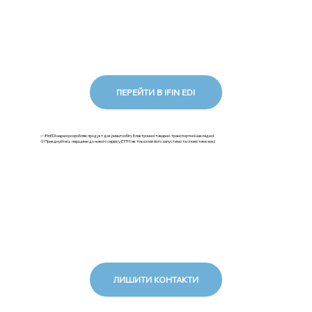
ПЕРЕЙТИ В IFIN EDI
✅ iFinEDI наразі розробляє продукт документообігу Електронної товарно-транспортної накладної.
💡Приєднуйтесь першими до нового сервісу ЕТТН: як тільки ми його запустимо та сповістимо вас!
ЛИШИТИ КОНТАКТИ