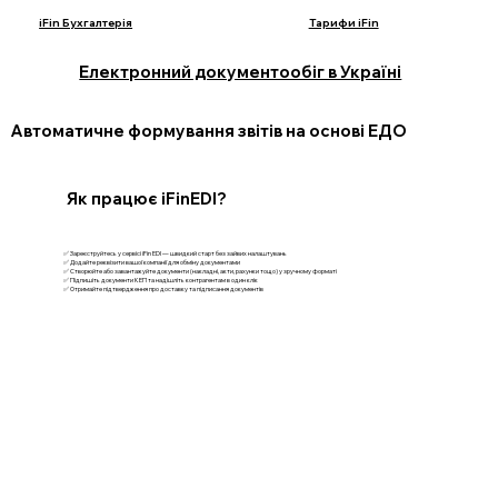
iFin Бухгалтерія
Тарифи iFin
Електронний документообіг в Україні
Автоматичне формування звітів на основі ЕДО
Як працює iFinEDI?
✅ Зареєструйтесь у сервісі iFin EDI — швидкий старт без зайвих налаштувань
✅ Додайте реквізити вашої компанії для обміну документами
✅ Створюйте або завантажуйте документи (накладні, акти, рахунки тощо) у зручному форматі
✅ Підпишіть документи КЕП та надішліть контрагентам в один клік
✅ Отримайте підтвердження про доставку та підписання документів