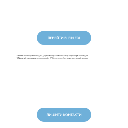
ПЕРЕЙТИ В IFIN EDI
✅ iFinEDI наразі розробляє продукт документообігу Електронної товарно-транспортної накладної.
💡Приєднуйтесь першими до нового сервісу ЕТТН: як тільки ми його запустимо та сповістимо вас!
ЛИШИТИ КОНТАКТИ