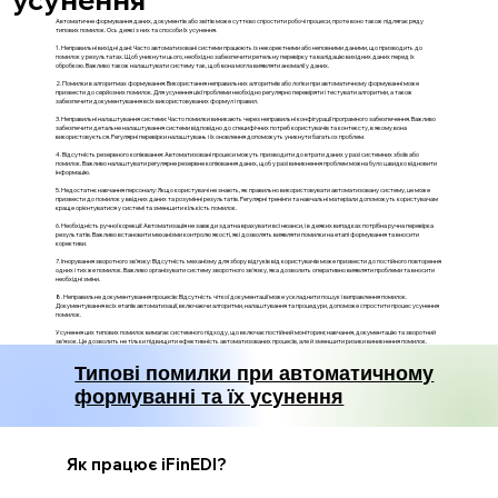
Автоматичне формування даних, документів або звітів може суттєво спростити робочі процеси, проте воно також підлягає ряду
типових помилок. Ось деякі з них та способи їх усунення.
1. Неправильні вихідні дані: Часто автоматизовані системи працюють із некоректними або неповними даними, що призводить до
помилок у результатах. Щоб уникнути цього, необхідно забезпечити ретельну перевірку та валідацію вихідних даних перед їх
обробкою. Важливо також налаштувати систему так, щоб вона могла виявляти аномалії у даних.
2. Помилки в алгоритмах формування: Використання неправильних алгоритмів або логіки при автоматичному формуванні може
призвести до серйозних помилок. Для усунення цієї проблеми необхідно регулярно перевіряти і тестувати алгоритми, а також
забезпечити документування всіх використовуваних формул і правил.
3. Неправильні налаштування системи: Часто помилки виникають через неправильні конфігурації програмного забезпечення. Важливо
забезпечити детальне налаштування системи відповідно до специфічних потреб користувачів та контексту, в якому вона
використовується. Регулярні перевірки налаштувань і їх оновлення допоможуть уникнути багатьох проблем.
4. Відсутність резервного копіювання: Автоматизовані процеси можуть призводити до втрати даних у разі системних збоїв або
помилок. Важливо налаштувати регулярне резервне копіювання даних, щоб у разі виникнення проблем можна було швидко відновити
інформацію.
5. Недостатнє навчання персоналу: Якщо користувачі не знають, як правильно використовувати автоматизовану систему, це може
призвести до помилок у ввідних даних та розумінні результатів. Регулярні тренінги та навчальні матеріали допоможуть користувачам
краще орієнтуватися у системі та зменшити кількість помилок.
6. Необхідність ручної корекції: Автоматизація не завжди здатна врахувати всі нюанси, і в деяких випадках потрібна ручна перевірка
результатів. Важливо встановити механізми контролю якості, які дозволять виявляти помилки на етапі формування та вносити
корективи.
7. Ігнорування зворотного зв'язку: Відсутність механізму для збору відгуків від користувачів може призвести до постійного повторення
одних і тих же помилок. Важливо організувати систему зворотного зв'язку, яка дозволить оперативно виявляти проблеми та вносити
необхідні зміни.
8. Неправильне документування процесів: Відсутність чіткої документації може ускладнити пошук і виправлення помилок.
Документування всіх етапів автоматизації, включаючи алгоритми, налаштування та процедури, допоможе спростити процес усунення
помилок.
Усунення цих типових помилок вимагає системного підходу, що включає постійний моніторинг, навчання, документацію та зворотний
зв'язок. Це дозволить не тільки підвищити ефективність автоматизованих процесів, але й зменшити ризики виникнення помилок.
Типові помилки при автоматичному
формуванні та їх усунення
Як працює iFinEDI?