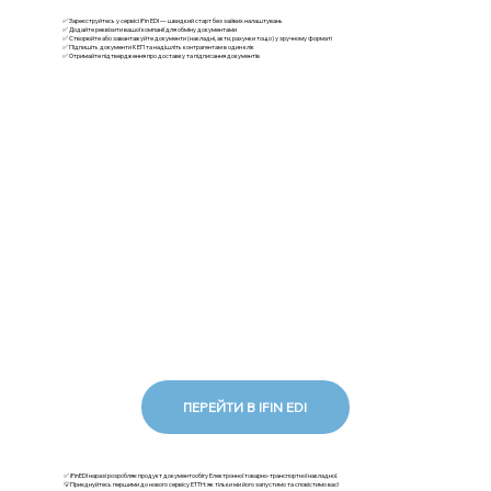
✅ Зареєструйтесь у сервісі iFin EDI — швидкий старт без зайвих налаштувань
✅ Додайте реквізити вашої компанії для обміну документами
✅ Створюйте або завантажуйте документи (накладні, акти, рахунки тощо) у зручному форматі
✅ Підпишіть документи КЕП та надішліть контрагентам в один клік
✅ Отримайте підтвердження про доставку та підписання документів
ПЕРЕЙТИ В IFIN EDI
✅ iFinEDI наразі розробляє продукт документообігу Електронної товарно-транспортної накладної.
💡Приєднуйтесь першими до нового сервісу ЕТТН: як тільки ми його запустимо та сповістимо вас!