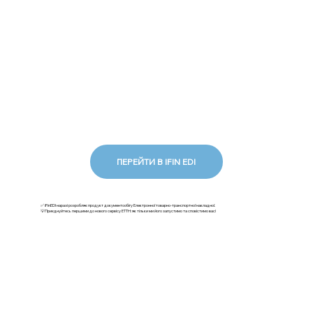
ПЕРЕЙТИ В IFIN EDI
✅ iFinEDI наразі розробляє продукт документообігу Електронної товарно-транспортної накладної.
💡Приєднуйтесь першими до нового сервісу ЕТТН: як тільки ми його запустимо та сповістимо вас!