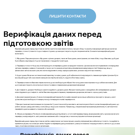
ЛИШИТИ КОНТАКТИ
Верифікація даних перед
підготовкою звітів
Верифікація даних перед підготовкою звітів є критично важливим етапом у процесі збору та аналізу інформації. Цей процес включає
перевірку точності, повноти та достовірності даних, що використовуються для створення звітів. Основні етапи верифікації даних
включають:
1. Збір даних: Першим кроком є збір даних з різних джерел, таких як бази даних, анкетування, системи обліку тощо. Важливо, щоб дані
були зібрані у відповідності до встановлених стандартів та методик.
2. Перевірка точності: На цьому етапі проводиться перевірка даних на предмет помилок. Це може включати порівняння з попередніми
звітами, перевірку наявності аномалій, а також застосування алгоритмів для виявлення невідповідностей. Наприклад, якщо у
фінансових звітах вказані суми, які значно відрізняються від середньоринкових, це може свідчити про помилку.
3. Аудит даних: Включає систематичний перегляд та оцінку даних, щоб забезпечити їх відповідність певним критеріям. Це може бути
внутрішній аудит або залучення зовнішніх експертів, які можуть надати об'єктивну оцінку.
4. Перевірка повноти: Важливо переконатися, що всі необхідні дані зібрані. Нестача даних може призвести до хибних висновків. Для
цього використовуються контрольні списки та звірки з первинними джерелами інформації.
5. Достовірність джерел: Необхідно оцінити надійність джерел даних. Використання даних з ненадійних або неперевірених джерел
може підривати достовірність звітів. Важливо віддавати перевагу перевіреним джерелам, які мають хорошу репутацію.
6. Документування процесу: Кожен етап верифікації повинен бути зафіксований. Це не лише забезпечує прозорість процесу, але й
дозволяє в разі необхідності повернутися до попередніх етапів і перевірити їх.
7. Використання автоматизованих інструментів: Сучасні технології дозволяють автоматизувати багато аспектів верифікації даних, що
робить процес швидшим і менш схильним до людських помилок. Наприклад, спеціалізовані програмні рішення можуть автоматично
перевіряти дані на наявність помилок або аномалій.
8. Фінальна перевірка: Після всіх етапів верифікації дані підлягають остаточній перевірці перед формуванням звіту. Це може включати
перевірку на відповідність звіту вимогам замовника або стандартам, а також внутрішнім політикам організації.
Верифікація даних перед підготовкою звітів є невід'ємною частиною процесу аналізу інформації, яка забезпечує точність та надійність
прийнятих рішень на основі цих звітів. Надійні та перевірені дані допомагають уникнути помилок і покращити якість звітності, що, в свою
чергу, позитивно впливає на всю організацію.
Верифікація даних перед