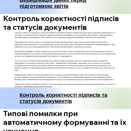
підготовкою звітів
Контроль коректності підписів
та статусів документів
Контроль коректності підписів та статусів документів є важливим етапом в управлінні документами, що забезпечує правомірність та
легітимність документів у бізнес-процесах. Цей процес передбачає перевірку, що всі документи, які потребують підписання, мають
відповідні підписи уповноважених осіб, а також що статус документів адекватно відображає їхній етап у життєвому циклі.
Першим кроком у контролі коректності підписів є ідентифікація осіб, які мають право підписувати документи. Це може бути
реалізовано через ведення реєстру уповноважених осіб, де зазначаються їхні повноваження, обмеження та терміни дії. Важливо також
забезпечити доступ до цієї інформації для всіх співробітників, які відповідають за обробку документів.
Далі необхідно перевірити, чи дійсно підписи на документах виконані особами, зазначеними у реєстрі. Це можна здійснити шляхом
порівняння підписів на документах з еталонними зразками підписів. Сучасні технології, такі як електронні підписи, також забезпечують
автоматичну перевірку підписів на предмет їхньої дійсності та відповідності.
Що стосується статусів документів, важливо, щоб кожен документ проходив через чітко визначені етапи, від створення до
архівування. Статуси можуть включати "на розгляді", "затверджений", "відхилений", "виконаний" тощо. Контроль за статусами
документів дозволяє уникнути плутанини і забезпечує виконання всіх необхідних процедур у відповідний час. Рекомендується
використовувати системи управління документами, які автоматично оновлюють статуси та надають можливість відстеження історії
змін.
Завершальним етапом контролю є регулярні аудити та аналіз документів на предмет коректності підписів і статусів. Це може
допомогти виявити можливі помилки або зловживання, а також забезпечити дотримання внутрішніх політик і нормативних вимог.
Важливо, щоб усі співробітники були поінформовані про значущість контрольних процедур і дотримувалися їх у повсякденній роботі.
Таким чином, контроль коректності підписів та статусів документів є критично важливим для забезпечення ефективного, прозорого та
легітимного управління документами в організації.
Контроль коректності підписів та
статусів документів
Типові помилки при
автоматичному формуванні та їх
усунення