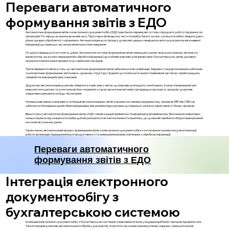
Переваги автоматичного
формування звітів з ЕДО
Автоматичне формування звітів з електронного документообігу (ЕДО) має безліч переваг, які суттєво спрощують роботу підприємств і
організацій. По-перше, це значна економія часу. Підготовка звітів вручну часто потребує багато зусиль, оскільки потрібно збирати дані з
різних джерел, обробляти їх і оформляти. Автоматизація цього процесу дозволяє швидко генерувати звіти за допомогою вже наявної
інформації, що зменшує час, витрачений на рутинні завдання.
По-друге, підвищується точність даних. Автоматичні системи формування звітів зменшують ризик людських помилок, які можуть
виникати під час ручного введення або обробки інформації. Це особливо важливо для фінансових і бухгалтерських звітів, де навіть
незначна помилка може призвести до серйозних наслідків.
Третя перевага полягає в тому, що автоматичне формування звітів забезпечує їхню уніфікацію. Завдяки стандартизованим шаблонам
та алгоритмам формування, звіти мають однакову структуру і формат, що полегшує їх аналіз і порівняння. Це також сприяє кращому
сприйняттю інформації користувачами.
Додатково автоматизація дозволяє зберігати історію змін у звітах, що важливо для аудиту і моніторингу. Кожен згенерований звіт
може містити дані про те, коли і ким він був створений, а також про всі внесені зміни. Це підвищує прозорість процесів і дозволяє
оперативно реагувати на будь-які питання.
Не менш важливою є можливість інтеграції автоматизованих звітів з іншими системами підприємства, такими як ERP або CRM. Це
забезпечує безперешкодний обмін інформацією між різними підрозділами, що підвищує загальну ефективність бізнес-процесів.
Врешті-решт, автоматичне формування звітів з ЕДО сприяє кращій прийнятності інформації для керівництва. Звіти можна оперативно
налаштовувати під конкретні потреби, щоб візуалізувати ключові показники та аналітику, що дозволяє приймати обґрунтовані рішення
на основі актуальних даних.
Таким чином, автоматизація процесу формування звітів з електронного документообігу є потужним інструментом для оптимізації
роботи організацій, підвищення їхньої продуктивності та зменшення ризиків, пов'язаних з обробкою інформації.
Переваги автоматичного
формування звітів з ЕДО
Інтеграція електронного
документообігу з
бухгалтерською системою
Інтеграція електронного документообігу з бухгалтерською системою є важливим етапом у модернізації бізнес-процесів підприємства.
Така інтеграція дозволяє автоматизувати обробку документів, скоротити час на виконання рутинних завдань і зменшити ризик