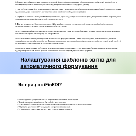
2. Форматування: Використання єдиного стилю шрифтів, кольорів та оформлення таблиць допоможе зробити звіт професійним та
легким для сприйняття. Важливо, щоб шаблон відповідав корпоративним стандартам дизайну.
3. Дані: Шаблон повинен бути інтегрований з джерелами даних. Це може включати бази даних, електронні таблиці або API. Налаштування
підключення до даних дозволить автоматично заповнювати звіт необхідною інформацією.
4. Формули та обчислення: Якщо звіт потребує обчислень, варто заздалегідь налаштувати формули, щоб автоматично розраховувати
показники, такі як загальні витрати, прибутки, відсотки тощо.
5. Фільтри та параметри: Включення можливості фільтрації даних за певними критеріями (період, категорії, регіони) дозволить
отримувати звіти, адаптовані до конкретних потреб користувачів.
Після створення шаблону важливо протестувати його на предмет коректності відображення та точності даних. Це дозволить виявити
можливі помилки до початку регулярного використання.
Останнім етапом є налаштування графіків автоматичного формування звітів. Це може бути щоденна, щотижнева або щомісячна
генерація, в залежності від потреб бізнесу. Важливо також налаштувати механізм сповіщення користувачів про готовність звіту, щоб усі
зацікавлені сторони отримували актуальну інформацію вчасно.
Таким чином, налаштування шаблонів звітів для автоматичного формування є складним, але необхідним процесом, який дозволяє
підвищити ефективність бізнес-процесів і забезпечити своєчасний доступ до важливої інформації.
Налаштування шаблонів звітів для
автоматичного формування
Як працює iFinEDI?
✅ Зареєструйтесь у сервісі iFin EDI — швидкий старт без зайвих налаштувань
✅ Додайте реквізити вашої компанії для обміну документами
✅ Створюйте або завантажуйте документи (накладні, акти, рахунки тощо) у зручному форматі
✅ Підпишіть документи КЕП та надішліть контрагентам в один клік
✅ Отримайте підтвердження про доставку та підписання документів