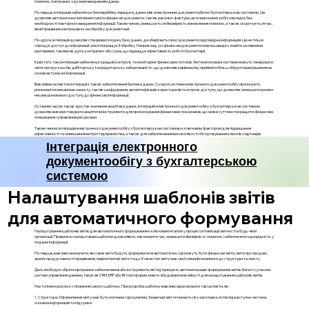
помилок, пов'язаних з ручним введенням даних.
По-перше, інтеграція забезпечує безперебійну передачу даних між електронним документообігом і бухгалтерською системою. Це
дозволяє автоматично імплементувати фінансові документи, такі як рахунки-фактури, акти виконаних робіт, накладні, без
необхідності повторного введення інформації. Таким чином, зменшується ймовірність виникнення помилок, а також скорочується час,
який працівники витрачають на обробку документації.
По-друге, інтеграція дозволяє створювати єдину базу даних, де зберігаються всі документи і відповідна інформація. Це не тільки
спрощує доступ до інформації, але й покращує її обробку. Наприклад, усі фінансові документи можна швидко знайти за певними
критеріями, такими як дата, контрагент або сума, що підвищує ефективність роботи бухгалтерії.
Крім того, така інтеграція забезпечує кращий контроль та моніторинг фінансових потоків. Автоматизовані системи можуть генерувати
звіти про рух коштів, дебіторську та кредиторську заборгованість, що дозволяє керівництву приймати більш обґрунтовані рішення на
основі актуальної інформації.
Важливим аспектом інтеграції є також забезпечення безпеки даних. Сучасні системи електронного документообігу пропонують
різноманітні механізми захисту, такі як шифрування, автентифікацію користувачів і контроль доступу, що дозволяє зменшити ризики
несанкціонованого доступу до фінансової інформації.
Останнім часом також зростає значення аналітики даних. Інтеграція електронного документообігу з бухгалтерською системою
дозволяє використовувати аналітичні інструменти для прогнозування фінансових показників, що може суттєво покращити фінансове
планування і управління ресурсами.
Таким чином, інтеграція електронного документообігу з бухгалтерською системою є ключовим фактором для підвищення
ефективності та зменшення витрат підприємства, а також для забезпечення високої якості обслуговування клієнтів і партнерів.
Інтеграція електронного
документообігу з бухгалтерською
системою
Налаштування шаблонів звітів
для автоматичного формування
Налаштування шаблонів звітів для автоматичного формування є ключовим етапом у процесі оптимізації звітності в будь-якій
організації. Правильно налаштовані шаблони дозволяють зекономити час, зменшити ймовірність помилок і забезпечити однорідність у
поданні інформації.
По-перше, важливо визначити, які саме звіти будуть формуватися автоматично. Це можуть бути фінансові звіти, звіти про продажі,
аналіз продуктивності працівників, маркетингові звіти тощо. Кожен тип звіту має свої специфічні вимоги до структури та змісту.
Далі, необхідно обрати програмне забезпечення або інструменти, які підтримують автоматизацію формування звітів. Багато сучасних
систем управління даними, таких як CRM, ERP або BI-платформи, мають вбудовані можливості для налаштування шаблонів звітів.
Наступним кроком є створення самого шаблону. При розробці шаблону важливо враховувати такі аспекти, як:
1. Структура: Оформлення звіту має бути логічним і зрозумілим. Зазвичай звіт починається з заголовка, потім йде вступна частина,
основна інформація та підсумки.