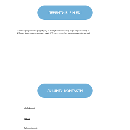
ПЕРЕЙТИ В IFIN EDI
✅ iFinEDI наразі розробляє продукт документообігу Електронної товарно-транспортної накладної.
💡Приєднуйтесь першими до нового сервісу ЕТТН: як тільки ми його запустимо та сповістимо вас!
ЛИШИТИ КОНТАКТИ
info.ifin@ukr.net
Про iFin
Публічний договір