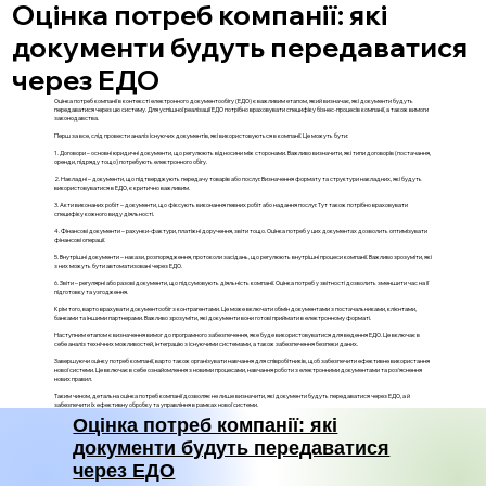
Оцінка потреб компанії: які
документи будуть передаватися
через ЕДО
Оцінка потреб компанії в контексті електронного документообігу (ЕДО) є важливим етапом, який визначає, які документи будуть
передаватися через цю систему. Для успішної реалізації ЕДО потрібно враховувати специфіку бізнес-процесів компанії, а також вимоги
законодавства.
Перш за все, слід провести аналіз існуючих документів, які використовуються в компанії. Це можуть бути:
1. Договори – основні юридичні документи, що регулюють відносини між сторонами. Важливо визначити, які типи договорів (постачання,
оренди, підряду тощо) потребують електронного обігу.
2. Накладні – документи, що підтверджують передачу товарів або послуг. Визначення формату та структури накладних, які будуть
використовуватися в ЕДО, є критично важливим.
3. Акти виконаних робіт – документи, що фіксують виконання певних робіт або надання послуг. Тут також потрібно враховувати
специфіку кожного виду діяльності.
4. Фінансові документи – рахунки-фактури, платіжні доручення, звіти тощо. Оцінка потреб у цих документах дозволить оптимізувати
фінансові операції.
5. Внутрішні документи – накази, розпорядження, протоколи засідань, що регулюють внутрішні процеси компанії. Важливо зрозуміти, які
з них можуть бути автоматизовані через ЕДО.
6. Звіти – регулярні або разові документи, що підсумовують діяльність компанії. Оцінка потреб у звітності дозволить зменшити час на її
підготовку та узгодження.
Крім того, варто врахувати документообіг з контрагентами. Це може включати обмін документами з постачальниками, клієнтами,
банками та іншими партнерами. Важливо зрозуміти, які документи вони готові приймати в електронному форматі.
Наступним етапом є визначення вимог до програмного забезпечення, яке буде використовуватися для ведення ЕДО. Це включає в
себе аналіз технічних можливостей, інтеграцію з існуючими системами, а також забезпечення безпеки даних.
Завершуючи оцінку потреб компанії, варто також організувати навчання для співробітників, щоб забезпечити ефективне використання
нової системи. Це включає в себе ознайомлення з новими процесами, навчання роботи з електронними документами та роз'яснення
нових правил.
Таким чином, детальна оцінка потреб компанії дозволяє не лише визначити, які документи будуть передаватися через ЕДО, а й
забезпечити їх ефективну обробку та управління в рамках нової системи.
Оцінка потреб компанії: які
документи будуть передаватися
через ЕДО