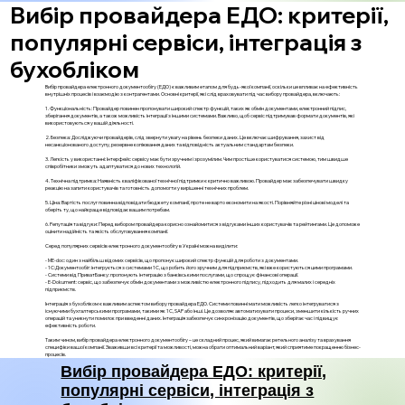
Вибір провайдера ЕДО: критерії,
популярні сервіси, інтеграція з
бухобліком
Вибір провайдера електронного документообігу (ЕДО) є важливим етапом для будь-якої компанії, оскільки це впливає на ефективність
внутрішніх процесів і взаємодію з контрагентами. Основні критерії, які слід враховувати під час вибору провайдера, включають:
1. Функціональність: Провайдер повинен пропонувати широкий спектр функцій, таких як обмін документами, електронний підпис,
зберігання документів, а також можливість інтеграції з іншими системами. Важливо, щоб сервіс підтримував формати документів, які
використовуються у вашій діяльності.
2. Безпека: Досліджуючи провайдерів, слід звернути увагу на рівень безпеки даних. Це включає шифрування, захист від
несанкціонованого доступу, резервне копіювання даних та відповідність актуальним стандартам безпеки.
3. Легкість у використанні: Інтерфейс сервісу має бути зручним і зрозумілим. Чим простіше користуватися системою, тим швидше
співробітники зможуть адаптуватися до нових технологій.
4. Технічна підтримка: Наявність кваліфікованої технічної підтримки є критично важливою. Провайдер має забезпечувати швидку
реакцію на запити користувачів та готовність допомогти у вирішенні технічних проблем.
5. Ціна: Вартість послуг повинна відповідати бюджету компанії, проте не варто економити на якості. Порівняйте різні цінові моделі та
оберіть ту, що найкраще відповідає вашим потребам.
6. Репутація та відгуки: Перед вибором провайдера корисно ознайомитися з відгуками інших користувачів та рейтингами. Це допоможе
оцінити надійність та якість обслуговування компанії.
Серед популярних сервісів електронного документообігу в Україні можна виділити:
- МЕ-doc: один з найбільш відомих сервісів, що пропонує широкий спектр функцій для роботи з документами.
- 1С:Документообіг: інтегрується з системами 1С, що робить його зручним для підприємств, які вже користуються цими програмами.
- Системи від ПриватБанку: пропонують інтеграцію з банківськими послугами, що спрощує фінансові операції.
- E-Dokument: сервіс, що забезпечує обмін документами з можливістю електронного підпису, підходить для малих і середніх
підприємств.
Інтеграція з бухобліком є важливим аспектом вибору провайдера ЕДО. Системи повинні мати можливість легко інтегруватися з
існуючими бухгалтерськими програмами, такими як 1С, SAP або інші. Це дозволяє автоматизувати процеси, зменшити кількість ручних
операцій та уникнути помилок при введенні даних. Інтеграція забезпечує синхронізацію документів, що зберігає час і підвищує
ефективність роботи.
Таким чином, вибір провайдера електронного документообігу – це складний процес, який вимагає ретельного аналізу та врахування
специфіки вашої компанії. Зваживши всі критерії та можливості, можна обрати оптимальний варіант, який сприятиме покращенню бізнес-
процесів.
Вибір провайдера ЕДО: критерії,
популярні сервіси, інтеграція з