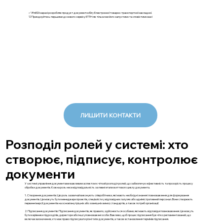
✅ iFinEDI наразі розробляє продукт документообігу Електронної товарно-транспортної накладної.
💡Приєднуйтесь першими до нового сервісу ЕТТН: як тільки ми його запустимо та сповістимо вас!
ЛИШИТИ КОНТАКТИ
Розподіл ролей у системі: хто
створює, підписує, контролює
документи
У системі управління документами важливим аспектом є чіткий розподіл ролей, що забезпечує ефективність та прозорість процесу
обробки документів. Кожна роль несе відповідальність за певні етапи життєвого циклу документа.
1. Створення документів: Цю роль зазвичай виконують співробітники, які мають необхідні знання і повноваження для формування
документів. Це можуть бути менеджери проектів, спеціалісти у відповідних галузях або адміністративний персонал. Вони створюють
первинні версії документів на основі внутрішніх або зовнішніх вимог, стандартів, а також потреб організації.
2. Підписання документів: Підписання документів, як правило, здійснюється особами, які мають відповідні повноваження. Це можуть
бути керівники підрозділів, директори або інші уповноважені особи. Важливо, щоб процес підписання був чітко регламентований, що
включає визначення, хто має право підписувати різні типи документів, а також встановлення термінів підписання.