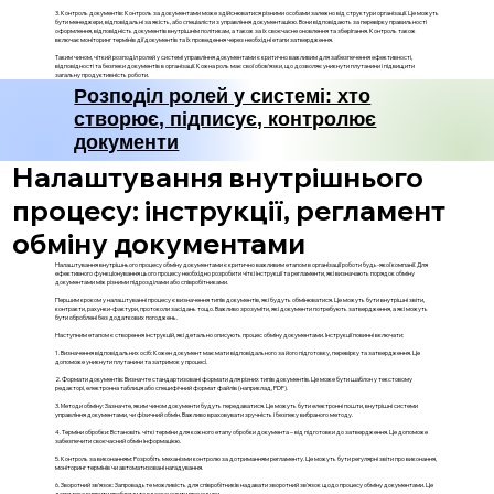
3. Контроль документів: Контроль за документами може здійснюватися різними особами залежно від структури організації. Це можуть
бути менеджери, відповідальні за якість, або спеціалісти з управління документацією. Вони відповідають за перевірку правильності
оформлення, відповідність документів внутрішнім політикам, а також за їх своєчасне оновлення та зберігання. Контроль також
включає моніторинг термінів дії документів та їх проведення через необхідні етапи затвердження.
Таким чином, чіткий розподіл ролей у системі управління документами є критично важливим для забезпечення ефективності,
відповідності та безпеки документів в організації. Кожна роль має свої обов'язки, що дозволяє уникнути плутанини і підвищити
загальну продуктивність роботи.
Розподіл ролей у системі: хто
створює, підписує, контролює
документи
Налаштування внутрішнього
процесу: інструкції, регламент
обміну документами
Налаштування внутрішнього процесу обміну документами є критично важливим етапом в організації роботи будь-якої компанії. Для
ефективного функціонування цього процесу необхідно розробити чіткі інструкції та регламенти, які визначають порядок обміну
документами між різними підрозділами або співробітниками.
Першим кроком у налаштуванні процесу є визначення типів документів, які будуть обмінюватися. Це можуть бути внутрішні звіти,
контракти, рахунки-фактури, протоколи засідань тощо. Важливо зрозуміти, які документи потребують затвердження, а які можуть
бути оброблені без додаткових погоджень.
Наступним етапом є створення інструкцій, які детально описують процес обміну документами. Інструкції повинні включати:
1. Визначення відповідальних осіб: Кожен документ має мати відповідального за його підготовку, перевірку та затвердження. Це
допоможе уникнути плутанини та затримок у процесі.
2. Формати документів: Визначте стандартизовані формати для різних типів документів. Це може бути шаблон у текстовому
редакторі, електронна таблиця або специфічний формат файлів (наприклад, PDF).
3. Методи обміну: Зазначте, яким чином документи будуть передаватися. Це можуть бути електронні пошти, внутрішні системи
управління документами, чи фізичний обмін. Важливо враховувати зручність і безпеку вибраного методу.
4. Терміни обробки: Встановіть чіткі терміни для кожного етапу обробки документа – від підготовки до затвердження. Це допоможе
забезпечити своєчасний обмін інформацією.
5. Контроль за виконанням: Розробіть механізми контролю за дотриманням регламенту. Це можуть бути регулярні звіти про виконання,
моніторинг термінів чи автоматизовані нагадування.
6. Зворотний зв'язок: Запровадьте можливість для співробітників надавати зворотний зв'язок щодо процесу обміну документами. Це
допоможе виявити проблеми та вдосконалити процедури.