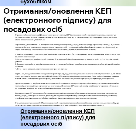
бухобліком
Отримання/оновлення КЕП
(електронного підпису) для
посадових осіб
Отримання або оновлення кваліфікованого електронного підпису (КЕП) для посадових осіб є важливим процесом, що забезпечує
легітимність та безпеку електронних документів у державних та приватних установах. Процедура отримання КЕП включає кілька
етапів, які варто розглянути детально.
Перш за все, для отримання КЕП посадовій особі необхідно звернутися до акредитованого центру сертифікації ключів (ЦСК). В Україні
такі центри існують в рамках системи електронного документообігу та мають відповідні ліцензії, що підтверджують їх легітимність.
Перед візитом до ЦСК посадова особа повинна підготувати пакет документів, який зазвичай включає:
1. Заява на отримання КЕП – стандартна форма, в якій зазначаються особисті дані заявника, мета отримання електронного підпису та
інша важлива інформація.
2. Копія документа, що посвідчує особу – це може бути паспорт або інший документ, що підтверджує особу та її статус у відповідній
установі.
3. Довідка з місця роботи – для підтвердження статусу посадової особи, що може бути видана кадровою службою або адміністрацією
організації.
4. Фото – часто вимагається для створення електронного підпису.
Окрім цього, посадовій особі може знадобитися пройти процедуру ідентифікації, яка може включати особисту присутність у ЦСК. Після
подачі документів і проходження ідентифікації, фахівці ЦСК проводять перевірку поданих даних. У разі успішної перевірки, заявнику
видається КЕП у вигляді електронного файлу, який містить закритий ключ, а також сертифікат, що підтверджує його дійсність.
Процес оновлення КЕП відбувається в аналогічний спосіб, за винятком того, що посадова особа може подати запит на оновлення без
повторної ідентифікації, якщо сертифікат ще не втратив дії. Оновлення КЕП зазвичай необхідно здійснювати через певний проміжок
часу, оскільки термін дії сертифіката обмежений (зазвичай до 1-3 років).
Для використання КЕП посадова особа повинна мати відповідне програмне забезпечення, яке дозволяє підписувати документи, а
також доступ до електронної системи, де цей підпис буде застосовуватися. Це може бути система електронного документообігу,
платформи для подання звітності або інші сервіси, що підтримують використання електронних підписів.
Отже, отримання та оновлення КЕП для посадових осіб є важливим етапом в забезпеченні безпеки електронного документообігу, що
дозволяє легітимно підписувати документи та здійснювати адміністративні процедури в електронному форматі.
Отримання/оновлення КЕП
(електронного підпису) для
посадових осіб