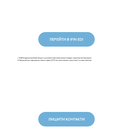
ПЕРЕЙТИ В IFIN EDI
✅ iFinEDI наразі розробляє продукт документообігу Електронної товарно-транспортної накладної.
💡Приєднуйтесь першими до нового сервісу ЕТТН: як тільки ми його запустимо та сповістимо вас!
ЛИШИТИ КОНТАКТИ