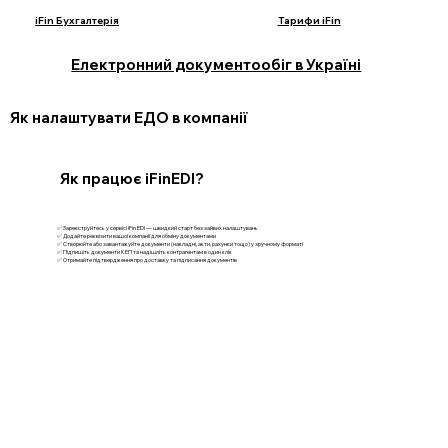
iFin Бухгалтерія
Тарифи iFin
Електронний документообіг в Україні
Як налаштувати ЕДО в компанії
Як працює iFinEDI?
✅ Зареєструйтесь у сервісі iFin EDI — швидкий старт без зайвих налаштувань
✅ Додайте реквізити вашої компанії для обміну документами
✅ Створюйте або завантажуйте документи (накладні, акти, рахунки тощо) у зручному форматі
✅ Підпишіть документи КЕП та надішліть контрагентам в один клік
✅ Отримайте підтвердження про доставку та підписання документів