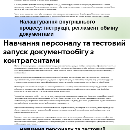
Крім того, важливо провести навчання для співробітників щодо нових інструкцій і регламентів, щоб усі були ознайомлені з новими
вимогами та процедурою. Після впровадження регламенту слід періодично переглядати та оновлювати його, враховуючи зміни в бізнес-
процесах або технологіях, а також відгуки співробітників.
Таким чином, налаштування внутрішнього процесу обміну документами за допомогою чітких інструкцій і регламентів допоможе
знизити ризик помилок, підвищити ефективність роботи та забезпечити швидкість і прозорість обміну інформацією в компанії.
Налаштування внутрішнього
процесу: інструкції, регламент обміну
документами
Навчання персоналу та тестовий
запуск документообігу з
контрагентами
Навчання персоналу є одним з ключових етапів впровадження нової системи документообігу з контрагентами. Це забезпечує не тільки
розуміння нових процесів, але й підвищує ефективність роботи всієї команди. Перше, що потрібно зробити — це розробити навчальний
план, який буде включати основні принципи роботи з новою системою, а також специфіку документообігу, що стосується взаємодії з
контрагентами.
На початковому етапі навчання важливо провести семінари або тренінги, де співробітники зможуть ознайомитися з основними
функціями системи, навчитися створювати, редагувати та відправляти документи. Особливу увагу слід звернути на процедури, які
стосуються електронного підпису та верифікації документів, адже це може бути новим елементом для багатьох співробітників.
Після теоретичної частини навчання, доцільно організувати практичні заняття, на яких співробітники зможуть відпрацювати навички
роботи в системі на реальних кейсах. Це може включати моделювання різних ситуацій, таких як підготовка контрактів, обробка
рахунків-фактур або взаємодія з контрагентами через електронну пошту.
Тестовий запуск документообігу — це етап, на якому нова система починає використовуватися в обмеженому режимі. Важливо, щоб
тестування проходило паралельно з навчанням, щоб співробітники могли відразу ж застосувати нові знання на практиці. В рамках
тестового запуску потрібно визначити кілька ключових контрагентів, з якими буде відпрацьовано документообіг. Це допоможе виявити
можливі проблеми та недоліки в системі до її повноцінного впровадження.
Під час тестового запуску також важливо встановити канали зворотного зв'язку, аби співробітники могли повідомляти про труднощі
або запитання, які виникають у процесі роботи. Це допоможе не лише виявити проблеми, але й оперативно їх вирішити, коригуючи
навчальні матеріали та підходи.
Завершення тестового запуску повинно супроводжуватися аналізом отриманих результатів. Важливо оцінити, наскільки ефективно
система працює, чи всі співробітники впоралися із завданнями, та які аспекти потребують додаткової уваги. На основі цих даних можна
вносити корективи в процеси документообігу та планувати подальше навчання, щоб забезпечити безперебійну та ефективну роботу
всієї команди в нових умовах.
Навчання персоналу та тестовий