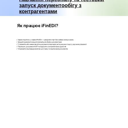
запуск документообігу з
контрагентами
Як працює iFinEDI?
✅ Зареєструйтесь у сервісі iFin EDI — швидкий старт без зайвих налаштувань
✅ Додайте реквізити вашої компанії для обміну документами
✅ Створюйте або завантажуйте документи (накладні, акти, рахунки тощо) у зручному форматі
✅ Підпишіть документи КЕП та надішліть контрагентам в один клік
✅ Отримайте підтвердження про доставку та підписання документів