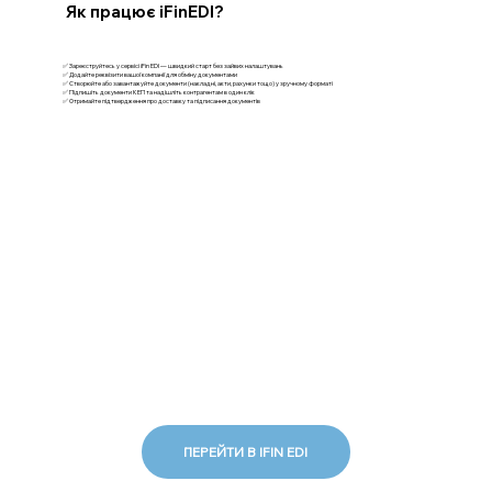
Як працює iFinEDI?
✅ Зареєструйтесь у сервісі iFin EDI — швидкий старт без зайвих налаштувань
✅ Додайте реквізити вашої компанії для обміну документами
✅ Створюйте або завантажуйте документи (накладні, акти, рахунки тощо) у зручному форматі
✅ Підпишіть документи КЕП та надішліть контрагентам в один клік
✅ Отримайте підтвердження про доставку та підписання документів
ПЕРЕЙТИ В IFIN EDI