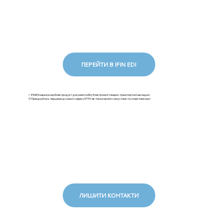
ПЕРЕЙТИ В IFIN EDI
✅ iFinEDI наразі розробляє продукт документообігу Електронної товарно-транспортної накладної.
💡Приєднуйтесь першими до нового сервісу ЕТТН: як тільки ми його запустимо та сповістимо вас!
ЛИШИТИ КОНТАКТИ