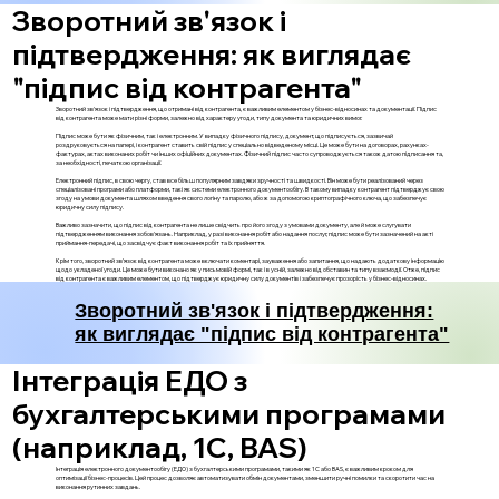
Зворотний зв'язок і
підтвердження: як виглядає
"підпис від контрагента"
Зворотний зв'язок і підтвердження, що отримані від контрагента, є важливим елементом у бізнес-відносинах та документації. Підпис
від контрагента може мати різні форми, залежно від характеру угоди, типу документа та юридичних вимог.
Підпис може бути як фізичним, так і електронним. У випадку фізичного підпису, документ, що підписується, зазвичай
роздруковується на папері, і контрагент ставить свій підпис у спеціально відведеному місці. Це може бути на договорах, рахунках-
фактурах, актах виконаних робіт чи інших офіційних документах. Фізичний підпис часто супроводжується також датою підписання та,
за необхідності, печаткою організації.
Електронний підпис, в свою чергу, став все більш популярним завдяки зручності та швидкості. Він може бути реалізований через
спеціалізовані програми або платформи, такі як системи електронного документообігу. В такому випадку контрагент підтверджує свою
згоду на умови документа шляхом введення свого логіну та паролю, або ж за допомогою криптографічного ключа, що забезпечує
юридичну силу підпису.
Важливо зазначити, що підпис від контрагента не лише свідчить про його згоду з умовами документу, але й може слугувати
підтвердженням виконання зобов'язань. Наприклад, у разі виконання робіт або надання послуг, підпис може бути зазначений на акті
приймання-передачі, що засвідчує факт виконання робіт та їх прийняття.
Крім того, зворотний зв'язок від контрагента може включати коментарі, зауваження або запитання, що надають додаткову інформацію
щодо укладеної угоди. Це може бути виконано як у письмовій формі, так і в усній, залежно від обставин та типу взаємодії. Отже, підпис
від контрагента є важливим елементом, що підтверджує юридичну силу документів і забезпечує прозорість у бізнес-відносинах.
Зворотний зв'язок і підтвердження:
як виглядає "підпис від контрагента"
Інтеграція ЕДО з
бухгалтерськими програмами
(наприклад, 1С, BAS)
Інтеграція електронного документообігу (ЕДО) з бухгалтерськими програмами, такими як 1С або BAS, є важливим кроком для
оптимізації бізнес-процесів. Цей процес дозволяє автоматизувати обмін документами, зменшити ручні помилки та скоротити час на
виконання рутинних завдань.