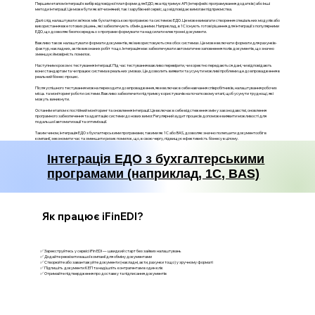
Першим етапом інтеграції є вибір відповідної платформи для ЕДО, яка підтримує API (інтерфейс програмування додатків) або інші
методи інтеграції. Це може бути як вітчизняний, так і зарубіжний сервіс, що відповідає вимогам підприємства.
Далі слід налаштувати зв'язок між бухгалтерською програмою та системою ЕДО. Це може вимагати створення спеціальних модулів або
використання вже готових рішень, які забезпечують обмін даними. Наприклад, в 1С існують готові рішення для інтеграції з популярними
ЕДО, що дозволяє безпосередньо з програми формувати та надсилати електронні документи.
Важливо також налаштувати формати документів, які використовуються в обох системах. Це може включати формати для рахунків-
фактур, накладних, актів виконаних робіт тощо. Інтеграція має забезпечувати автоматичне заповнення полів документів, що значно
зменшує ймовірність помилок.
Наступним кроком є тестування інтеграції. Під час тестування важливо перевірити, чи коректно передаються дані, чи відповідають
вони стандартам та чи працює система в реальних умовах. Це дозволить виявити та усунути можливі проблеми ще до впровадження в
реальний бізнес-процес.
Після успішного тестування можна переходити до впровадження, яке включає в себе навчання співробітників, налаштування робочих
місць та моніторинг роботи системи. Важливо забезпечити підтримку користувачів на початковому етапі, щоб усунути труднощі, які
можуть виникнути.
Останнім етапом є постійний моніторинг та оновлення інтеграції. Це включає в себе відстеження змін у законодавстві, оновлення
програмного забезпечення та адаптацію системи до нових вимог. Регулярний аудит процесів допоможе виявити можливості для
подальшої автоматизації та оптимізації.
Таким чином, інтеграція ЕДО з бухгалтерськими програмами, такими як 1С або BAS, дозволяє значно полегшити документообіг в
компанії, зекономити час та зменшити ризик помилок, що, в свою чергу, підвищує ефективність бізнесу в цілому.
Інтеграція ЕДО з бухгалтерськими
програмами (наприклад, 1С, BAS)
Як працює iFinEDI?
✅ Зареєструйтесь у сервісі iFin EDI — швидкий старт без зайвих налаштувань
✅ Додайте реквізити вашої компанії для обміну документами
✅ Створюйте або завантажуйте документи (накладні, акти, рахунки тощо) у зручному форматі
✅ Підпишіть документи КЕП та надішліть контрагентам в один клік
✅ Отримайте підтвердження про доставку та підписання документів