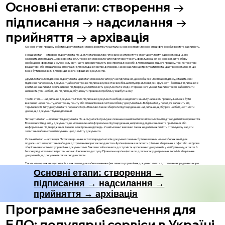
Основні етапи: створення →
підписання → надсилання →
прийняття → архівація
Основні етапи процесу роботи з документами можна розглянути детально, кожен з яких має свої специфічні особливості та важливість.
Перший етап — створення документа. На цьому етапі важливо чітко визначити мету та зміст документу, адже саме від цього
залежить його подальше використання. Створення може включати підготовку тексту, формулювання основних ідей та збору
необхідної інформації. У сучасному світі часто використовують різні програмні засоби для полегшення цього процесу, такі як текстові
редактори або спеціалізовані програми для складання звітів і договорів. Також важливо дотримуватися стандартів оформлення, що
може бути важливим для юридичних чи офіційних документів.
Другим етапом є підписання документа. Цей етап може включати ручне підписання, де особа, яка має право підпису, ставить свій
підпис на паперовому документі, або електронне підписання, яке стає все більш популярним завдяки зручності і безпеці. Підписання є
критично важливим, оскільки воно підтверджує легітимність документа та згоди сторін на його умови. Важливо також забезпечити
наявність усіх необхідних підписів, щоб уникнути правових проблем у майбутньому.
Третій етап — надсилання документа. Після підписання документ необхідно надіслати іншим учасникам процесу. Це може бути
виконано через пошту, електронну пошту або спеціалізовані системи обміну документами. Вибір методу передачі залежить від
терміновості, типу документа та переваг сторін. Важливо також зберігати підтвердження надсилання, щоб у разі необхідності мати
доказ, що документ був надісланий.
Четвертий етап — прийняття документа. На цьому етапі отримувач повинен ознайомитися з його змістом і підтвердити його прийняття.
В залежності від виду документа, це може включати формальне підтвердження, наприклад, підписання акта приймання, або
неформальне підтвердження, таке як електронна відповідь. У цей момент важливо також надати можливість отримувачу задати
запитання або висловити сумніви щодо змісту документа.
Останній етап — архівація. Після завершення всіх попередніх етапів документ повинен бути належним чином збережений для
подальшого використання або для дотримання норм законодавства. Архівація може включати фізичне зберігання в офісі або цифрове
зберігання в системах управління документами. Важливо забезпечити доступність архівованих документів у майбутньому, а також їх
безпеку від можливих втрат чи несанкціонованого доступу. Правильна архівація також допомагає у дотриманні термінів зберігання
документів, що регулюються законодавством.
Таким чином, кожен з цих етапів є важливим для забезпечення ефективного управління документами та дотримання юридичних норм.
Основні етапи: створення →
підписання → надсилання →
прийняття → архівація
Програмне забезпечення для
ЕДО: популярні сервіси в Україні