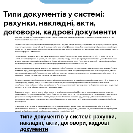
Типи документів у системі:
рахунки, накладні, акти,
договори, кадрові документи
У системі документообігу існує кілька основних типів документів, які виконують різні функції та мають специфічні характеристики.
Розглянемо детальніше кожен з них.
Рахунки — це фінансові документи, які підтверджують факт надання товарів або послуг. Рахунки можуть бути рахунками-фактурами,
які деталізують надані послуги, їх вартість, податкові ставки та інші фінансові умови. Вони є важливими для бухгалтерського обліку та
звітності. У системі документообігу рахунки можуть автоматично генеруватися на основі даних про виконані угоди, що значно спрощує
процес їх оформлення та обробки.
Накладні — це документи, які підтверджують передачу товарів або матеріальних цінностей від одного суб'єкта інший. Накладні
містять інформацію про найменування, кількість, одиницю виміру товару, а також дані про відправника та отримувача. Вони є основою
для контролю за рухом товарів та необхідні для бухгалтерії та податкової звітності. У системі документообігу накладні можуть бути
пов'язані з рахунками, що дозволяє автоматично формувати звіти про постачання та залишки.
Акти — це документи, які фіксують результати виконаних робіт або наданих послуг. Вони можуть включати акти виконаних робіт, акти
приймання-передачі товарів, а також акти перевірок. Акти зазвичай містять інформацію про обсяги виконаних робіт, їх якість, а також
підписи відповідальних осіб. У системі документообігу акти служать основою для проведення фінансових розрахунків і можуть бути
інтегровані з іншими документами, такими як рахунки або накладні.
Договори — це юридично обов'язкові документи, які регламентують умови співпраці між сторонами. Договори можуть бути різного типу:
купівлі-продажу, підряду, оренди та інші. Вони містять важливу інформацію про права та обов'язки сторін, строки виконання
зобов'язань, умови розірвання та інші важливі аспекти. У системі документообігу договори можуть зберігатися в електронному вигляді,
що спрощує їх пошук, обробку та контроль термінів виконання.
Кадрові документи — це документи, які регулюють трудові відносини в організації. Вони включають трудові договори, накази про
прийняття на роботу, звільнення, табелі обліку робочого часу, графіки відпусток та інші документи, що стосуються персоналу. Кадрові
документи є необхідними для ведення обліку працівників, контролю за виконанням трудових норм, а також для забезпечення
відповідності законодавству. У системі документообігу кадрові документи можуть бути автоматизовані, що спрощує їх обробку та
доступ до них.
Кожен з цих типів документів виконує важливу роль у функціонуванні організації, забезпечуючи ефективний облік, контроль та
управління бізнес-процесами. Система документообігу, що інтегрує ці документи, дозволяє знижувати ризики помилок, підвищувати
швидкість обробки інформації та забезпечувати прозорість у роботі компанії.
Типи документів у системі: рахунки,
накладні, акти, договори, кадрові
документи