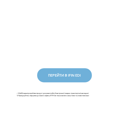
ПЕРЕЙТИ В IFIN EDI
✅ iFinEDI наразі розробляє продукт документообігу Електронної товарно-транспортної накладної.
💡Приєднуйтесь першими до нового сервісу ЕТТН: як тільки ми його запустимо та сповістимо вас!