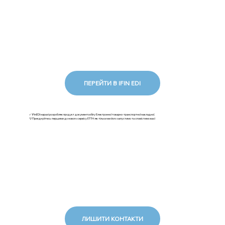
ПЕРЕЙТИ В IFIN EDI
✅ iFinEDI наразі розробляє продукт документообігу Електронної товарно-транспортної накладної.
💡Приєднуйтесь першими до нового сервісу ЕТТН: як тільки ми його запустимо та сповістимо вас!
ЛИШИТИ КОНТАКТИ