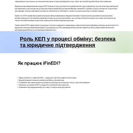
середовищах. Це означає, що лише власник підпису може підтвердити угоду, і будь-яка спроба підробки буде легко виявлена.
Юридичне підтвердження, яке надає КЕП, полягає в тому, що в багатьох країнах він має таку ж юридичну силу, як і власноручний підпис.
Це закріплено в законодавстві, що регулює електронний обіг документів. Використання КЕП у ділових угодах, контрактах, податкових
деклараціях та інших важливих документах забезпечує їх легітимність і може слугувати доказом у судових справах.
Окрім того, КЕП сприяє прискоренню процесів обміну інформацією. Завдяки можливості підписувати документи в електронному
вигляді, зменшується потреба в паперових носіях, що не лише економить час, а й знижує витрати на друк і доставку документів. Це
також позитивно впливає на екологію, зменшуючи обсяги паперових відходів.
Таким чином, КЕП є невід'ємною складовою сучасного цифрового середовища, забезпечуючи високий рівень безпеки, автентичності та
юридичної сили при обміні інформацією та укладанні угод. Його впровадження дозволяє перейти до більш ефективних і безпечних
методів ведення бізнесу, що відповідає вимогам часу.
Роль КЕП у процесі обміну: безпека
та юридичне підтвердження
Як працює iFinEDI?
✅ Зареєструйтесь у сервісі iFin EDI — швидкий старт без зайвих налаштувань
✅ Додайте реквізити вашої компанії для обміну документами
✅ Створюйте або завантажуйте документи (накладні, акти, рахунки тощо) у зручному форматі
✅ Підпишіть документи КЕП та надішліть контрагентам в один клік
✅ Отримайте підтвердження про доставку та підписання документів