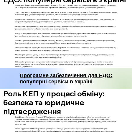
У сучасному бізнес-середовищі електронний документообіг (ЕДО) стає невід'ємною частиною управлінських процесів. В Україні існує
кілька популярних сервісів, які забезпечують ефективний обмін документами в електронному форматі. Ось деякі з них:
1. ДКС (Державна казначейська служба) - цей сервіс надає можливість електронного документообігу для взаємодії державних органів.
Він дозволяє формувати та відправляти документи, а також отримувати їх у зручному електронному вигляді.
2. ПриватБанк - пропонує послугу «Приват24 для бізнесу», яка включає функції електронного документообігу. Користувачі можуть
створювати, підписувати та відправляти фінансові документи, такі як рахунки та накладні.
3. Клієнт-Банк - програми, які надають послуги електронного документообігу, забезпечують інтеграцію з банківськими системами, що
дозволяє автоматизувати обробку платежів і фінансових документів.
4. МЕДОК - популярний сервіс, який забезпечує електронний документообіг між підприємствами. Він підтримує різноманітні формати
документів, включаючи електронні підписи, що дозволяє зберігати юридичну силу документів.
5. Системи управління підприємством (ERP-системи) - такі як 1С, SAP, які часто включають модулі для електронного документообігу.
Вони дозволяють інтегрувати документи у загальний бізнес-процес, що підвищує його ефективність.
6. Електронні підписи - сервіси, такі як "КриптоПро" або "Інтегратор ЕЦП", забезпечують можливість накладення електронного підпису
на документи, що є важливим для підтвердження їхньої автентичності.
7. Платформи для обміну документами - такі як "DocuSign" або "SignNow", які дозволяють підписувати та відправляти документи в
електронному вигляді, що є зручним для дистанційної роботи.
Вибір сервісу для електронного документообігу в Україні залежить від потреб підприємства, обсягу документообігу та специфіки
роботи. Багато з цих платформ забезпечують інтеграцію з іншими системами, що дозволяє підвищити зручність і продуктивність
роботи з документами.
Програмне забезпечення для ЕДО:
популярні сервіси в Україні
Роль КЕП у процесі обміну:
безпека та юридичне
підтвердження
Кваліфікований електронний підпис (КЕП) відіграє ключову роль у процесі обміну інформацією, забезпечуючи як безпеку, так і
юридичне підтвердження угод і документів. Його основна функція полягає в підтвердженні особи підписанта, що забезпечує
автентичність підписаних документів. Це особливо важливо в умовах цифровізації, де традиційні методи підтвердження особи стають
недостатніми.
З точки зору безпеки, КЕП використовує криптографічні методи для шифрування даних, що робить їх недоступними для
неавторизованих осіб. Кожен КЕП генерується індивідуально для конкретного користувача, а його ключі зберігаються у захищених