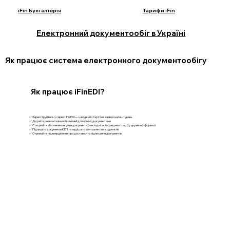
iFin Бухгалтерія
Тарифи iFin
Електронний документообіг в Україні
Як працює система електронного документообігу
Як працює iFinEDI?
✅ Зареєструйтесь у сервісі iFin EDI — швидкий старт без зайвих налаштувань
✅ Додайте реквізити вашої компанії для обміну документами
✅ Створюйте або завантажуйте документи (накладні, акти, рахунки тощо) у зручному форматі
✅ Підпишіть документи КЕП та надішліть контрагентам в один клік
✅ Отримайте підтвердження про доставку та підписання документів