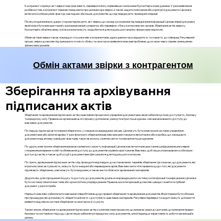
Контрагент отримує акт звірки і має можливість перевірити його, порівнявши з власними бухгалтерськими даними. У разі виявлення
розбіжностей, контрагент повинен повідомити про це ініціатора звірки, а також надати пояснення або коригуючі документи. Це може
включати копії рахунків-фактур, накладних або інших документів, що підтверджують проведені операції.
Після узгодження всіх даних сторони підписують акт звірки, що засвідчує взаємне підтвердження інформації. Це важливий документ,
який може бути використаний у разі виникнення суперечок або перевірок з боку контролюючих органів. Зберігання актів звірки у
бухгалтерії є обов’язковим, оскільки вони можуть знадобитися для подальшого аналізу фінансових відносин.
Обмін актами звірки також покращує стосунки між контрагентами, адже демонструє відкритість і готовність до співпраці. Регулярний
процес звірки дозволяє підтримувати точність обліку та своєчасно виявляти можливі проблеми, що в свою чергу сприяє зменшенню
фінансових ризиків.
Обмін актами звірки з контрагентом
Зберігання та архівування
підписаних актів
Зберігання та архівування підписаних актів є важливим процесом в управлінні документами, який забезпечує їхню доступність, безпеку
та юридичну силу. Правильна організація цього процесу допомагає уникнути втрат, пошкоджень і несанкціонованого доступу до
важливих документів.
По-перше, підписані акти повинні зберігатись у спеціально відведених місцях. Це можуть бути електронні системи управління
документами або фізичні архіви. У разі фізичного зберігання важливо використовувати якісні папки або коробки, що захищають
документи від впливу зовнішніх факторів, таких як волога, сонячне світло та механічні пошкодження.
По-друге, електронне зберігання вимагає належного захисту інформації. Це може включати використання шифрування, регулярне
створення резервних копій та обмеження доступу до документів на рівні користувачів. Важливо, щоб лише уповноважені особи мали
доступ до актів, а також щоб усі дії з документами фіксувалися для подальшого контролю.
По-третє, архівування підписаних актів слід проводити відповідно до встановлених термінів зберігання. Це означає, що документи, які
втратили свою актуальність, можуть бути знищені або переведені в архів. Важливо мати чіткі правила щодо того, які документи
підлягають зберіганню, а які можуть бути видалені, а також вести облік всіх архівованих матеріалів.
Додатково, для спрощення пошуку та доступу до документів доцільно впроваджувати систему категоризації та маркування. Це може
бути система тематичних тегів або хронологічне упорядкування. Правильна категоризація дозволяє швидко знайти потрібний
документ у разі потреби.
Нарешті, важливо забезпечити навчання співробітників щодо правил зберігання та архівування документів. Вони повинні бути обізнані
про процедури, які допоможуть зберегти цілісність і доступність важливих матеріалів. Регулярні перевірки та аудит можуть допомогти
виявити недоліки в системі зберігання та своєчасно їх усунути.
Таким чином, зберігання та архівування підписаних актів є комплексним процесом, що вимагає уваги до деталей, дотримання правил
безпеки та системного підходу. Це не лише забезпечує юридичну силу документів, але й підвищує ефективність роботи організації в
цілому.