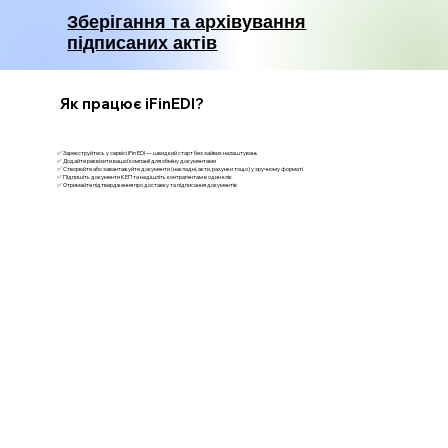
Зберігання та архівування
підписаних актів
Як працює iFinEDI?
✅ Зареєструйтесь у сервісі iFin EDI — швидкий старт без зайвих налаштувань
✅ Додайте реквізити вашої компанії для обміну документами
✅ Створюйте або завантажуйте документи (накладні, акти, рахунки тощо) у зручному форматі
✅ Підпишіть документи КЕП та надішліть контрагентам в один клік
✅ Отримайте підтвердження про доставку та підписання документів