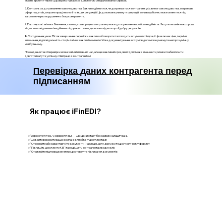
можна зробити через судові реєстри або за допомогою спеціалізованих сервісів.
6. Контроль за дотриманням законодавства: Важливо дізнатися, чи дотримується контрагент усіх вимог законодавства, зокрема в
сфері податків, охорони праці, екології та інших регуляцій. Це допоможе уникнути ситуацій, коли ваш бізнес може опинитися під
загрозою через порушення з боку контрагента.
7. Партнерські зв’язки: Вивчення, з ким ще співпрацює контрагент, може дати уявлення про його надійність. Якщо компанія має хороші
відносини з відомими і надійними підприємствами, це може свідчити про її добру репутацію.
8. Узгодження умов: Після завершення перевірки важливо обговорити та погодити всі умови співпраці. Це включає ціни, терміни
виконання, відповідальність сторін та інші важливі моменти. Чітке документування всіх умов допоможе уникнути непорозумінь у
майбутньому.
Проведення такої перевірки може зайняти певний час, але це важливий крок, який допоможе зменшити ризики і забезпечити
довготривалу та успішну співпрацю з контрагентом.
Перевірка даних контрагента перед
підписанням
Як працює iFinEDI?
✅ Зареєструйтесь у сервісі iFin EDI — швидкий старт без зайвих налаштувань
✅ Додайте реквізити вашої компанії для обміну документами
✅ Створюйте або завантажуйте документи (накладні, акти, рахунки тощо) у зручному форматі
✅ Підпишіть документи КЕП та надішліть контрагентам в один клік
✅ Отримайте підтвердження про доставку та підписання документів