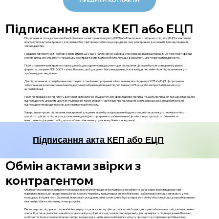
Підписання акта КЕП або ЕЦП
Підписання акта за допомогою Кваліфікованого електронного підпису (КЕП) або Електронного цифрового підпису (ЕЦП) є важливим
етапом у процесі електронного документообігу. Цей процес забезпечує юридичну силу електронних документів та їх відповідність
законодавству.
Перш ніж підписати акт, необхідно впевнитися, що у вас є належний КЕП або ЕЦП, який виданий акредитованим центром сертифікації
ключів. Для цього слід пройти процедуру реєстрації та отримати особисті ключі, що дозволяють ідентифікувати підписанта.
Після отримання електронного підпису, необхідно підготувати документ для підписання. Це може бути акт, створений у різних
форматах, зокрема PDF, DOCX та інші. Важливо, щоб документ був завершеним, оскільки будь-які зміни після підписання можуть
зробити підпис недійсним.
Для підписання акта потрібно використовувати спеціальне програмне забезпечення, яке підтримує КЕП або ЕЦП. Це програмне
забезпечення дозволяє завантажити документ, вибрати відповідний підпис та ввести PIN-код або використати інші методи
аутентифікації.
Після підтвердження підпису, у документ автоматично вбудовується інформація про підписанта, дата підписання та інші метадані, які
підтверджують цілісність документа. Важливо також зберегти квитанцію про підписання, оскільки вона може знадобитися для
підтвердження юридичної сили документа у майбутньому.
Завершивши процес підписання, електронний документ може бути відправлений адресатам, які також можуть перевірити його
цілісність і дійсність підпису за допомогою відповідного програмного забезпечення. Це забезпечує прозорість і безпечність
електронного документообігу, що є особливо важливим у сучасному бізнес-середовищі.
Підписання акта КЕП або ЕЦП
Обмін актами звірки з
контрагентом
Обмін актами звірки з контрагентом є важливим етапом у веденні бухгалтерського обліку та фінансових взаємовідносин між
підприємствами. Цей процес передбачає взаємну перевірку та підтвердження зобов'язань і заборгованостей, що виникають у ході
господарської діяльності. Зазвичай, акти звірки укладаються на основі даних бухгалтерського обліку обох сторін, що дозволяє виявити
можливі розбіжності і уникнути непорозумінь.
Першочергово, підприємство, яке ініціює звірку, готує акт, в якому фіксуються всі необхідні дані: суми заборгованостей, дати виконаних
операцій, а також деталі по кожній господарській угоді. Цей акт надсилається контрагенту для перевірки та підтвердження. Важливо,
щоб у актах були чітко прописані всі цифри та дані, адже навіть незначні помилки можуть призвести до серйозних розбіжностей.