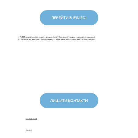
ПЕРЕЙТИ В IFIN EDI
✅ iFinEDI наразі розробляє продукт документообігу Електронної товарно-транспортної накладної.
💡Приєднуйтесь першими до нового сервісу ЕТТН: як тільки ми його запустимо та сповістимо вас!
ЛИШИТИ КОНТАКТИ
info.ifin@ukr.net
Про iFin