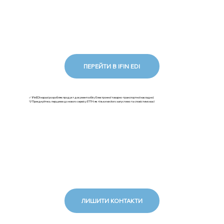
ПЕРЕЙТИ В IFIN EDI
✅ iFinEDI наразі розробляє продукт документообігу Електронної товарно-транспортної накладної.
💡Приєднуйтесь першими до нового сервісу ЕТТН: як тільки ми його запустимо та сповістимо вас!
ЛИШИТИ КОНТАКТИ