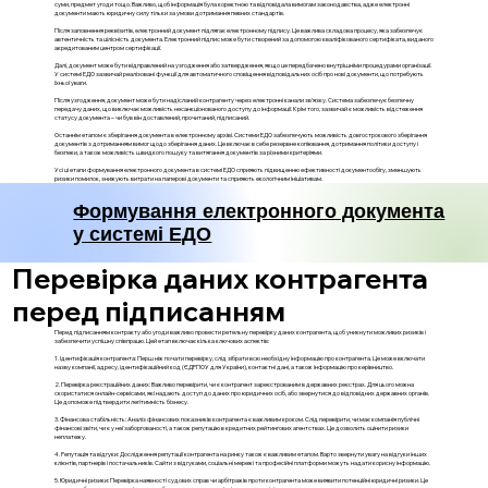
суми, предмет угоди тощо. Важливо, щоб інформація була коректною та відповідала вимогам законодавства, адже електронні
документи мають юридичну силу тільки за умови дотримання певних стандартів.
Після заповнення реквізитів, електронний документ підлягає електронному підпису. Це важлива складова процесу, яка забезпечує
автентичність та цілісність документа. Електронний підпис може бути створений за допомогою кваліфікованого сертифіката, виданого
акредитованим центром сертифікації.
Далі, документ може бути відправлений на узгодження або затвердження, якщо це передбачено внутрішніми процедурами організації.
У системі ЕДО зазвичай реалізовані функції для автоматичного сповіщення відповідальних осіб про нові документи, що потребують
їхньої уваги.
Після узгодження, документ може бути надісланий контрагенту через електронні канали зв’язку. Система забезпечує безпечну
передачу даних, що виключає можливість несанкціонованого доступу до інформації. Крім того, зазвичай є можливість відстеження
статусу документа – чи був він доставлений, прочитаний, підписаний.
Останнім етапом є зберігання документа в електронному архіві. Системи ЕДО забезпечують можливість довгострокового зберігання
документів з дотриманням вимог щодо зберігання даних. Це включає в себе резервне копіювання, дотримання політики доступу і
безпеки, а також можливість швидкого пошуку та витягання документів за різними критеріями.
Усі ці етапи формування електронного документа в системі ЕДО сприяють підвищенню ефективності документообігу, зменшують
ризики помилок, знижують витрати на паперові документи та сприяють екологічним ініціативам.
Формування електронного документа
у системі ЕДО
Перевірка даних контрагента
перед підписанням
Перед підписанням контракту або угоди важливо провести ретельну перевірку даних контрагента, щоб уникнути можливих ризиків і
забезпечити успішну співпрацю. Цей етап включає кілька ключових аспектів:
1. Ідентифікація контрагента: Перш ніж почати перевірку, слід зібрати всю необхідну інформацію про контрагента. Це може включати
назву компанії, адресу, ідентифікаційний код (ЄДРПОУ для України), контактні дані, а також інформацію про керівництво.
2. Перевірка реєстраційних даних: Важливо перевірити, чи є контрагент зареєстрованим в державних реєстрах. Для цього можна
скористатися онлайн-сервісами, які надають доступ до даних про юридичних осіб, або звернутися до відповідних державних органів.
Це допоможе підтвердити легітимність бізнесу.
3. Фінансова стабільність: Аналіз фінансових показників контрагента є важливим кроком. Слід перевірити, чи має компанія публічні
фінансові звіти, чи є у неї заборгованості, а також репутацію в кредитних рейтингових агентствах. Це дозволить оцінити ризики
неплатежу.
4. Репутація та відгуки: Дослідження репутації контрагента на ринку також є важливим етапом. Варто звернути увагу на відгуки інших
клієнтів, партнерів і постачальників. Сайти з відгуками, соціальні мережі та професійні платформи можуть надати корисну інформацію.
5. Юридичні ризики: Перевірка наявності судових справ чи арбітражів проти контрагента може виявити потенційні юридичні ризики. Це