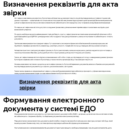
Визначення реквізитів для акта
звірки
Акт звірки є важливим документом у бухгалтерській практиці, що використовується для підтвердження достовірності даних між
двома сторонами — зазвичай між постачальником і покупцем або між різними підрозділами однієї організації. Визначення реквізитів
для акта звірки включає кілька ключових елементів, які забезпечують його юридичну силу та правильне відображення інформації.
По-перше, акт звірки має містити дату його складання. Це важливо для визначення термінів звірки та можливих наслідків у разі
виникнення суперечок.
По-друге, необхідно вказати найменування сторін, які беруть участь у звірці. Це включає повні назви організацій або фізичних осіб, їх
ідентифікаційні коди (ЄДРПОУ для юридичних осіб) та адреси. Такі дані допомагають уникнути плутанини та забезпечують точність
документу.
Третім важливим реквізитом є предмет звірки. Тут зазначаються конкретні фінансові зобов'язання або взаєморозрахунки, які
підлягають перевірці. Це може бути, наприклад, сума боргу, кількість товарів або послуг, що передані, або інші умови контракту.
Четвертим пунктом є самі дані для звірки. Це можуть бути суми платежів, залишки на рахунках, дані про надані послуги чи товари, а
також інші показники. Важливо, щоб ці дані були чітко структуровані, для зручності подальшого аналізу.
Також, акт звірки повинен містити підписи уповноважених осіб з обох сторін, що підтверджує їх згоду з наведеними даними. Це може
бути підпис керівника або головного бухгалтера, а також печатка організації, якщо така використовується.
Не менш важливою частиною є додатки до акта звірки. Це можуть бути копії первинних документів, виписки з банківських рахунків або
інші підтверджувальні документи, що служать доказом вказаних у акті даних.
Таким чином, правильно оформлений акт звірки з усіма необхідними реквізитами забезпечує прозорість у фінансових відносинах,
знижує ризики виникнення спорів та є важливим елементом бухгалтерського обліку.
Визначення реквізитів для акта
звірки
Формування електронного
документа у системі ЕДО
Формування електронного документа у системі електронного документообігу (ЕДО) – це процес, що включає кілька ключових етапів,
які забезпечують створення, обробку та зберігання документів в електронному вигляді.
Першим етапом є визначення типу документа, який потрібно створити. Це може бути звіт, рахунок-фактура, контракт або будь-який
інший документ. Залежно від типу, система пропонує відповідні шаблони або форми для заповнення.
Наступним кроком є заповнення реквізитів документа. Користувач вводить необхідну інформацію, таку як дані контрагентів, дати,