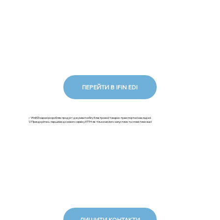
ПЕРЕЙТИ В IFIN EDI
✅ iFinEDI наразі розробляє продукт документообігу Електронної товарно-транспортної накладної.
💡Приєднуйтесь першими до нового сервісу ЕТТН: як тільки ми його запустимо та сповістимо вас!
ЛИШИТИ КОНТАКТИ