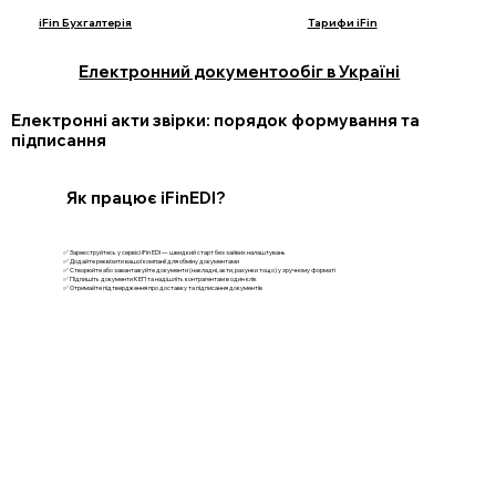
iFin Бухгалтерія
Тарифи iFin
Електронний документообіг в Україні
Електронні акти звірки: порядок формування та
підписання
Як працює iFinEDI?
✅ Зареєструйтесь у сервісі iFin EDI — швидкий старт без зайвих налаштувань
✅ Додайте реквізити вашої компанії для обміну документами
✅ Створюйте або завантажуйте документи (накладні, акти, рахунки тощо) у зручному форматі
✅ Підпишіть документи КЕП та надішліть контрагентам в один клік
✅ Отримайте підтвердження про доставку та підписання документів