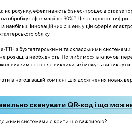
 на рахунку, ефективність бізнес-процесів стає запору
на обробку інформації до 30%? Це не просто цифри 
 із найбільш інноваційних рішень у цій сфері є елект
хгалтерського обліку.
ії е-ТТН з бухгалтерськими та складськими системами
 не розкіш, а необхідність. Поглибимося в ключові пер
 також виявимо основні виклики, які можуть виникнути
тати в нагоді вашій компанії для досягнення нових в
авильно сканувати QR-код і що можна
ладськими системами є критично важливою?