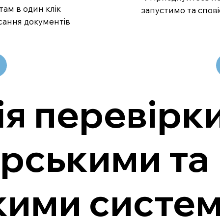
там в один клік
запустимо та спові
сання документів
ія перевірки
ерськими та
кими систе