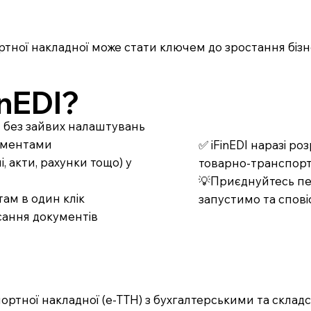
тної накладної може стати ключем до зростання бізне
nEDI?
т без зайвих налаштувань
кументами
✅ iFinEDI наразі р
 акти, рахунки тощо) у
товарно-транспорт
💡Приєднуйтесь пер
ам в один клік
запустимо та спові
сання документів
ортної накладної (е-ТТН) з бухгалтерськими та скла