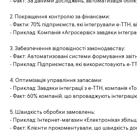
- Факт: За даними досліджень, автоматизація облі
2. Покращення контролю за фінансами:
- Факти: 70% підприємств, які інтегрували е-ТТН, 
- Приклад: Компанія «Агросервіс» завдяки інтегр
3. Забезпечення відповідності законодавству:
- Факт: Автоматизовані системи формування звіт
- Приклад: Підприємства, які використовують е-Т
4. Оптимізація управління запасами:
- Приклад: Завдяки інтеграції з е-ТТН, компанія 
- Факт: 60% компаній, що впроваджують інтеграцію
5. Швидкість обробки замовлень:
- Приклад: Інтернет-магазин «Електроніка» збіль
- Факт: Клієнти прокоментували, що швидкість до