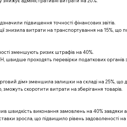
ку знижує адміністративні витрати на 20%.
відзначили підвищення точності фінансових звітів.
ації знизила витрати на транспортування на 15%, що 
ності зменшують ризик штрафів на 40%.
ТН, швидше проходять перевірки податкових органів з
«Торговий дім» зменшила залишки на складі на 25%, що
, зможуть скоротити витрати на зберігання товарів.
шив швидкість виконання замовлень на 40% завдяки ав
ставки зросла, що підвищило рівень задоволеності на