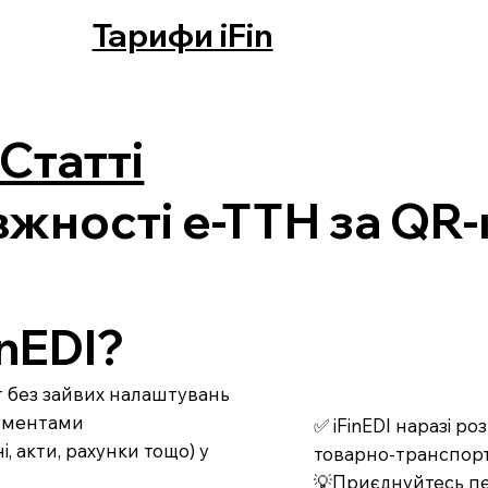
Тарифи iFin
Статті
жності е-ТТН за QR
nEDI?
рт без зайвих налаштувань
кументами
✅ iFinEDI наразі р
 акти, рахунки тощо) у
товарно-транспорт
💡Приєднуйтесь пе