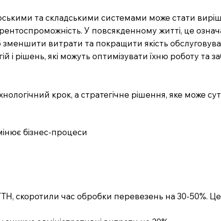
лтерськими та складськими системами може стати вир
рентоспроможність. У повсякденному житті, це означ
об зменшити витрати та покращити якість обслуговуван
огій і рішень, які можуть оптимізувати їхню роботу та 
хнологічний крок, а стратегічне рішення, яке може су
змінює бізнес-процеси
е-ТТН, скоротили час обробки перевезень на 30-50%. Ц