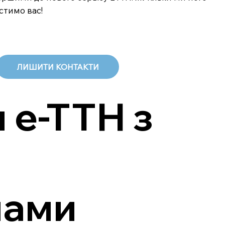
стимо вас!
ЛИШИТИ КОНТАКТИ
 е-ТТН з
мами