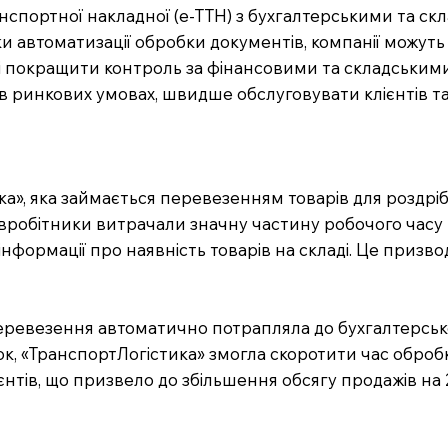
анспортної накладної (е-ТТН) з бухгалтерськими та с
ки автоматизації обробки документів, компанії можут
 покращити контроль за фінансовими та складськими 
в ринкових умовах, швидше обслуговувати клієнтів т
», яка займається перевезенням товарів для роздрібн
івробітники витрачали значну частину робочого часу
інформації про наявність товарів на складі. Це призв
перевезення автоматично потрапляла до бухгалтерсько
док, «ТранспортЛогістика» змогла скоротити час оброб
нтів, що призвело до збільшення обсягу продажів на 