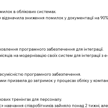
милок в облікових системах.
ст» відзначила зниження помилок у документації на 90%
оновлення програмного забезпечення для інтеграції.
сяців на модернізацію своїх систем для інтеграції з е
несумісністю програмного забезпечення.
ами призвела до затримок у процесах обліку у компанії
кових тренінгах для персоналу.
анс» навчання співробітників зайняло понад 2 тижні, а