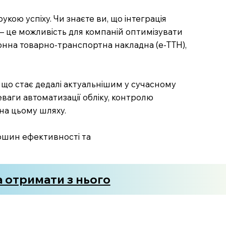
кою успіху. Чи знаєте ви, що інтеграція
— це можливість для компаній оптимізувати
ронна товарно-транспортна накладна (е-ТТН),
, що стає дедалі актуальнішим у сучасному
еваги автоматизації обліку, контролю
 на цьому шляху.
ершин ефективності та
 отримати з нього