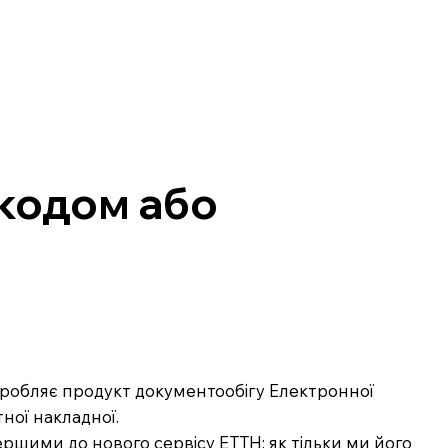
-кодом або
озробляє продукт документообігу Електронної
ної накладної.
ршими до нового сервісу ЕТТН: як тільки ми його