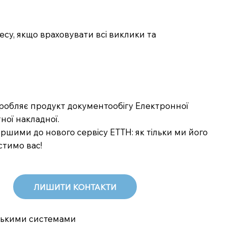
су, якщо враховувати всі виклики та
озробляє продукт документообігу Електронної
ної накладної.
шими до нового сервісу ЕТТН: як тільки ми його
стимо вас!
ЛИШИТИ КОНТАКТИ
дськими системами