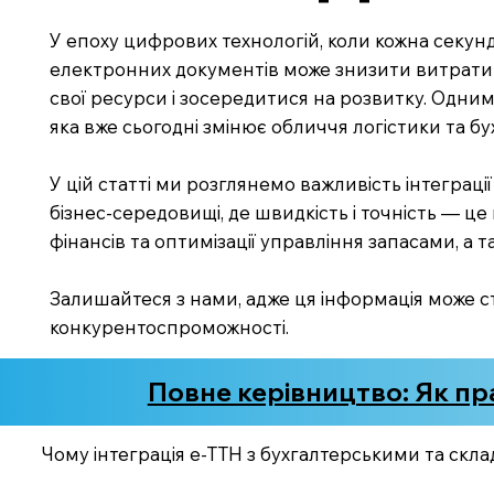
У епоху цифрових технологій, коли кожна секунда
електронних документів може знизити витрати 
свої ресурси і зосередитися на розвитку. Одним
яка вже сьогодні змінює обличчя логістики та бу
У цій статті ми розглянемо важливість інтеграц
бізнес-середовищі, де швидкість і точність — це
фінансів та оптимізації управління запасами, а
Залишайтеся з нами, адже ця інформація може с
конкурентоспроможності.
Повне керівництво: Як пр
Чому інтеграція е-ТТН з бухгалтерськими та ск