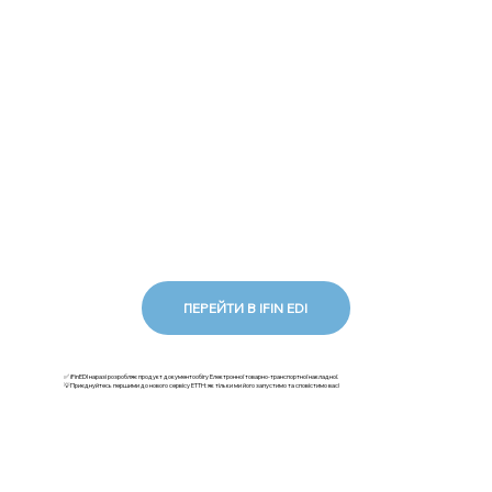
ПЕРЕЙТИ В IFIN EDI
✅ iFinEDI наразі розробляє продукт документообігу Електронної товарно-транспортної накладної.
💡Приєднуйтесь першими до нового сервісу ЕТТН: як тільки ми його запустимо та сповістимо вас!