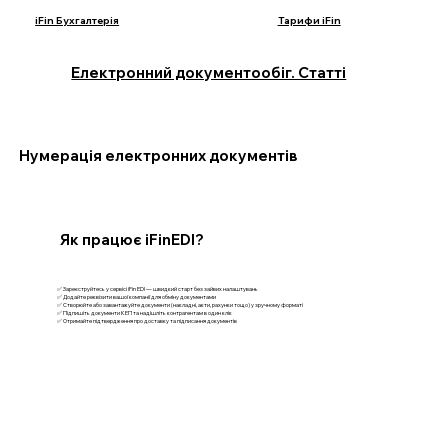
iFin Бухгалтерія
Тарифи iFin
Електронний документообіг. Статті
Нумерація електронних документів
Як працює iFinEDI?
✅ Зареєструйтесь у сервісі iFin EDI — швидкий старт без зайвих налаштувань
✅ Додайте реквізити вашої компанії для обміну документами
✅ Створюйте або завантажуйте документи (накладні, акти, рахунки тощо) у зручному форматі
✅ Підпишіть документи КЕП та надішліть контрагентам в один клік
✅ Отримайте підтвердження про доставку та підписання документів