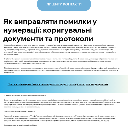
ЛИШИТИ КОНТАКТИ
Як виправляти помилки у
нумерації: коригувальні
документи та протоколи
Уявіть собі ситуацію, коли через одну невелику помилку у нумерації документів ваша компанія опиняється у фінансових труднощах або під загрозою
юридичних санкцій. Здається, що подібні неприємності можуть трапитися лише з іншими, але насправді, такі випадки є досить поширеними. Помилки у
нумерації можуть призвести до серйозних наслідків, які позначаються не лише на внутрішньому обліку, а й на зовнішніх відносинах з партнерами та
клієнтами. У наш час, коли інформаційні технології та документообіг стають дедалі складнішими, вміння правильно виправляти помилки у нумерації стає
життєво важливим.
У цій статті ми розглянемо основні аспекти, пов'язані з виправленням помилок у нумерації: від причин їх виникнення до процедур, які допоможуть уникнути
подібних ситуацій у майбутньому. Зокрема, ми зосередимося на коригувальних документах та протоколах, що є необхідними інструментами для
забезпечення прозорості та точності в діловій практиці.
Поглиблюючись у цю тему, ви зможете не лише усунути наявні помилки, але й запобігти їх виникненню, що, безумовно, підвищить ефективність вашої роботи.
Продовжимо досліджувати, як правильно підходити до виправлення помилок у нумерації та які кроки варто зробити, щоб ваша документація залишалася
бездоганною.
Повне керівництво: Вимоги законодавства щодо нумерації електронних документів
Основна ідея: Важливість коректної нумерації документів
Коректна нумерація документів є ключовим елементом в управлінні документацією, оскільки вона забезпечує структурованість, зрозумілість і легкість у
відстеженні інформації. Помилки у нумерації можуть призвести до серйозних наслідків, таких як фінансові втрати, юридичні проблеми або навіть втрати довіри
з боку партнерів і клієнтів. Важливо усвідомлювати, що кожен документ – це частина великої системи, де навіть незначна помилка може спровокувати
ланцюгову реакцію, що вплине на всю організацію.
Приклад коригування помилок у нумерації
Уявимо собі ситуацію, коли компанія "Альфа" випустила серію рахунків-фактур для своїх клієнтів. У процесі підготовки документів виявилося, що один з
рахунків має дубльований номер, а інший – пропущений. Це може призвести до того, що клієнт, отримавши два рахунки з однаковим номером, не зможе
зрозуміти, який з них є актуальним. В результаті, "Альфа" ризикує втратити довіру клієнта, а також отримати негативні наслідки під час аудиту.
Для виправлення ситуації, компанії необхідно: