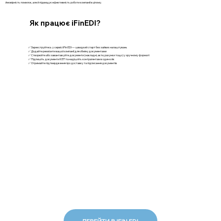
ймовірність помилок, але й підвищує ефективність роботи компанії в цілому.
Як працює iFinEDI?
✅ Зареєструйтесь у сервісі iFin EDI — швидкий старт без зайвих налаштувань
✅ Додайте реквізити вашої компанії для обміну документами
✅ Створюйте або завантажуйте документи (накладні, акти, рахунки тощо) у зручному форматі
✅ Підпишіть документи КЕП та надішліть контрагентам в один клік
✅ Отримайте підтвердження про доставку та підписання документів