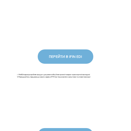
ПЕРЕЙТИ В IFIN EDI
✅ iFinEDI наразі розробляє продукт документообігу Електронної товарно-транспортної накладної.
💡Приєднуйтесь першими до нового сервісу ЕТТН: як тільки ми його запустимо та сповістимо вас!