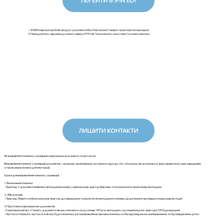
ПЕРЕЙТИ В IFIN EDI
✅ iFinEDI наразі розробляє продукт документообігу Електронної товарно-транспортної накладної.
💡Приєднуйтесь першими до нового сервісу ЕТТН: як тільки ми його запустимо та сповістимо вас!
ЛИШИТИ КОНТАКТИ
Як виправляти помилки у нумерації: коригувальні документи та протоколи
Виправлення помилок у нумерації документів – це процес, який вимагає системного підходу. Ось чіткі кроки, які допоможуть вам справитися з цим завданням,
а також реальні кейси для ілюстрації.
Кроки для виправлення помилок у нумерації
1. Визначення помилки:
- Приклад: У документі виявлено пропущений номер у серії рахунків-фактур. Важливо точно визначити, який номер пропущено.
2. Збір доказів:
- Приклад: Зберіть копії всіх рахунків-фактур, що передували та йшли після пропущеного номера. Це допоможе підтвердити вашу версію подій.
3. Підготовка коригувальних документів:
- Коригувальний акт: Створіть документ, в якому пояснюється, що номер 105 було пропущено, і що новий рахунок-фактура 105 буде виданий.
- Протокол: Напишіть протокол, в якому буде зазначено дата виправлення, причина помилки, особа, відповідальна за виправлення, та підтвердження, що всі