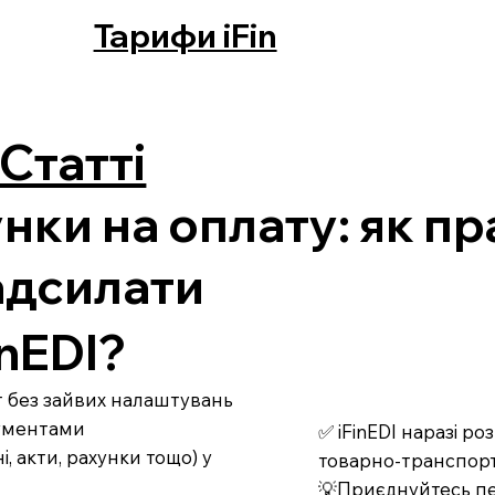
Тарифи iFin
Статті
нки на оплату: як п
адсилати
nEDI?
рт без зайвих налаштувань
кументами
✅ iFinEDI наразі р
 акти, рахунки тощо) у
товарно-транспорт
💡Приєднуйтесь пе