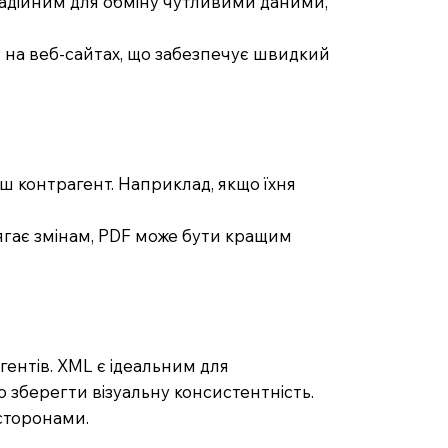
надійним для обміну чутливими даними,
 на веб-сайтах, що забезпечує швидкий
ш контрагент. Наприклад, якщо їхня
лягає змінам, PDF може бути кращим
гентів. XML є ідеальним для
во зберегти візуальну консистентність.
сторонами.