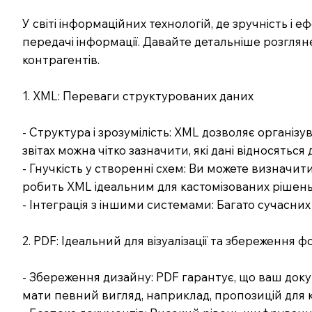
У світі інформаційних технологій, де зручність 
передачі інформації. Давайте детальніше розгляне
контрагентів.
1. XML: Переваги структурованих даних
- Структура і зрозумілість: XML дозволяє організу
звітах можна чітко зазначити, які дані відносяться 
- Гнучкість у створенні схем: Ви можете визначит
робить XML ідеальним для кастомізованих рішень
- Інтеграція з іншими системами: Багато сучасни
2. PDF: Ідеальний для візуалізації та збереження 
- Збереження дизайну: PDF гарантує, що ваш доку
мати певний вигляд, наприклад, пропозицій для к