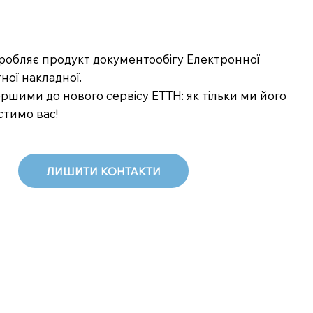
озробляє продукт документообігу Електронної
ної накладної.
шими до нового сервісу ЕТТН: як тільки ми його
стимо вас!
ЛИШИТИ КОНТАКТИ