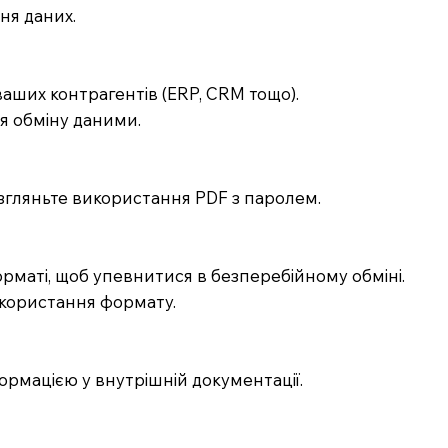
ня даних.
ваших контрагентів (ERP, CRM тощо).
ля обміну даними.
згляньте використання PDF з паролем.
рматі, щоб упевнитися в безперебійному обміні.
використання формату.
ормацією у внутрішній документації.