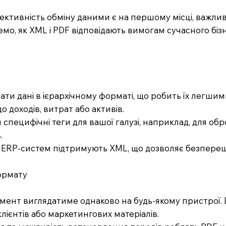
і ефективність обміну даними є на першому місці, важ
мо, як XML і PDF відповідають вимогам сучасного біз
вати дані в ієрархічному форматі, що робить їх легшим
до доходів, витрат або активів.
и специфічні теги для вашої галузі, наприклад, для об
.
х ERP-систем підтримують XML, що дозволяє безперешк
формату
мент виглядатиме однаково на будь-якому пристрої. Ц
лієнтів або маркетингових матеріалів.