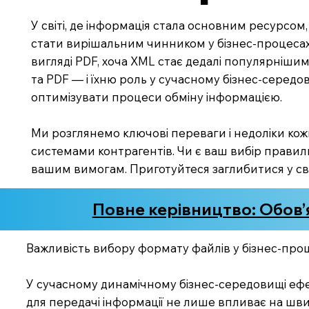
У світі, де інформація стала основним ресурсо
стати вирішальним чинником у бізнес-процесах.
вигляді PDF, хоча XML стає дедалі популярніши
та PDF — і їхню роль у сучасному бізнес-середов
оптимізувати процеси обміну інформацією.
Ми розглянемо ключові переваги і недоліки кожно
системами контрагентів. Чи є ваш вибір правил
вашим вимогам. Приготуйтеся заглибитися у світ
Повне керівництво: Обов’
Важливість вибору формату файлів у бізнес-про
У сучасному динамічному бізнес-середовищі ефе
для передачі інформації не лише впливає на швидк