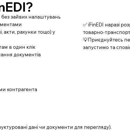
nEDI?
т без зайвих налаштувань
кументами
✅ iFinEDI наразі р
 акти, рахунки тощо) у
товарно-транспорт
💡Приєднуйтесь пер
ам в один клік
запустимо та спові
сання документів
ами контрагента
руктуровані дані чи документи для перегляду).