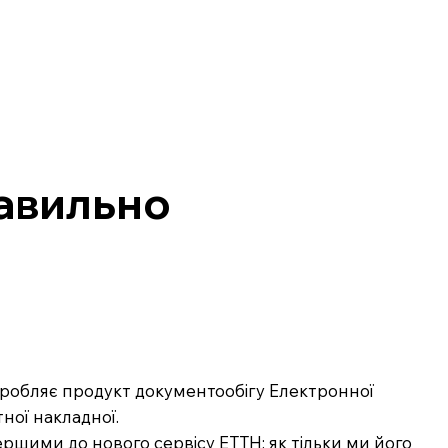
равильно
озробляє продукт документообігу Електронної
ної накладної.
ршими до нового сервісу ЕТТН: як тільки ми його