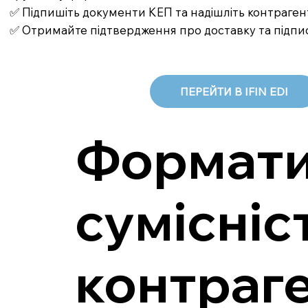
✅ Підпишіть документи КЕП та надішліть контраген
✅ Отримайте підтвердження про доставку та підпи
ПЕРЕЙТИ В IFIN EDI
Формати 
сумісніс
контраг