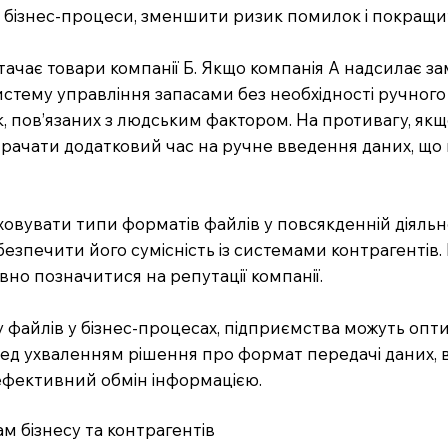
бізнес-процеси, зменшити ризик помилок і покращи
стачає товари компанії Б. Якщо компанія А надсилає з
истему управління запасами без необхідності ручного
, пов’язаних з людським фактором. На противагу, як
итрачати додатковий час на ручне введення даних, що
овувати типи форматів файлів у повсякденній діяльно
безпечити його сумісність із системами контрагентів
ивно позначитися на репутації компанії.
айлів у бізнес-процесах, підприємства можуть оптим
д ухваленням рішення про формат передачі даних, ва
ефективний обмін інформацією.
м бізнесу та контрагентів