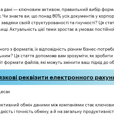
м, а дані — ключовим активом, правильний вибір форм
 Чи знаєте ви, що понад 80% усіх документів у корпо
м завдяки своїй структурованості та гнучкості? Ця с
ищі. Актуальність цієї теми зростає в умовах постійної
го з форматів, їх відповідність різним бізнес-потреба
ьним? Ця стаття допоможе вам зрозуміти, як зробити
 формати файлів, які можуть змінити ваш підхід до о
язкові реквізити електронного рахун
цесах
ктивний обмін даними між компаніями стає ключовим
ість і точність обміну, а й на загальну продуктивніс