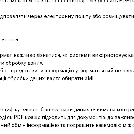
я та можливість встановлення паролів роблять PDF 
ідправляти через електронну пошту або розміщувати
трагента
рмат, важливо дізнатися, які системи використовує ва
и обробку даних.
трібно представити інформацію у форматі, який не під
ації обробки даних, варто обирати XML.
цифіку вашого бізнесу, типи даних та вимоги контра
тоді як PDF краще підходить для документів, де важли
ний обмін інформацією та покращить взаємодію між 