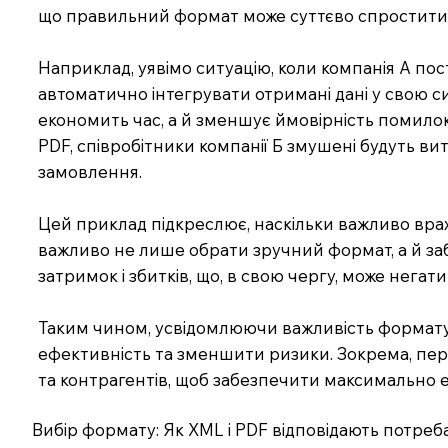
що правильний формат може суттєво спростити 
Наприклад, уявімо ситуацію, коли компанія А по
автоматично інтегрувати отримані дані у свою с
економить час, а й зменшує ймовірність помилок
PDF, співробітники компанії Б змушені будуть в
замовлення.
Цей приклад підкреслює, наскільки важливо врах
важливо не лише обрати зручний формат, а й за
затримок і збитків, що, в свою чергу, може негат
Таким чином, усвідомлюючи важливість формату ф
ефективність та зменшити ризики. Зокрема, пере
та контрагентів, щоб забезпечити максимально 
Вибір формату: Як XML і PDF відповідають потреба