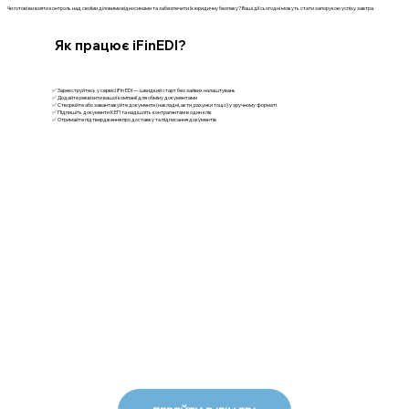
Чи готові ви взяти контроль над своїми діловими відносинами та забезпечити їх юридичну безпеку? Ваші дії сьогодні можуть стати запорукою успіху завтра.
Як працює iFinEDI?
✅ Зареєструйтесь у сервісі iFin EDI — швидкий старт без зайвих налаштувань
✅ Додайте реквізити вашої компанії для обміну документами
✅ Створюйте або завантажуйте документи (накладні, акти, рахунки тощо) у зручному форматі
✅ Підпишіть документи КЕП та надішліть контрагентам в один клік
✅ Отримайте підтвердження про доставку та підписання документів