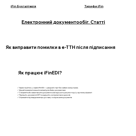
iFin Бухгалтерія
Тарифи iFin
Електронний документообіг. Статті
Як виправити помилки в е-ТТН після підписання
Як працює iFinEDI?
✅ Зареєструйтесь у сервісі iFin EDI — швидкий старт без зайвих налаштувань
✅ Додайте реквізити вашої компанії для обміну документами
✅ Створюйте або завантажуйте документи (накладні, акти, рахунки тощо) у зручному форматі
✅ Підпишіть документи КЕП та надішліть контрагентам в один клік
✅ Отримайте підтвердження про доставку та підписання документів