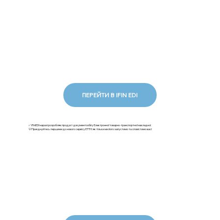
ПЕРЕЙТИ В IFIN EDI
✅ iFinEDI наразі розробляє продукт документообігу Електронної товарно-транспортної накладної.
💡Приєднуйтесь першими до нового сервісу ЕТТН: як тільки ми його запустимо та сповістимо вас!