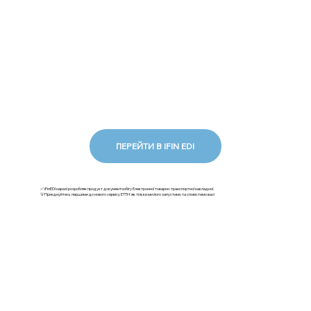
ПЕРЕЙТИ В IFIN EDI
✅ iFinEDI наразі розробляє продукт документообігу Електронної товарно-транспортної накладної.
💡Приєднуйтесь першими до нового сервісу ЕТТН: як тільки ми його запустимо та сповістимо вас!