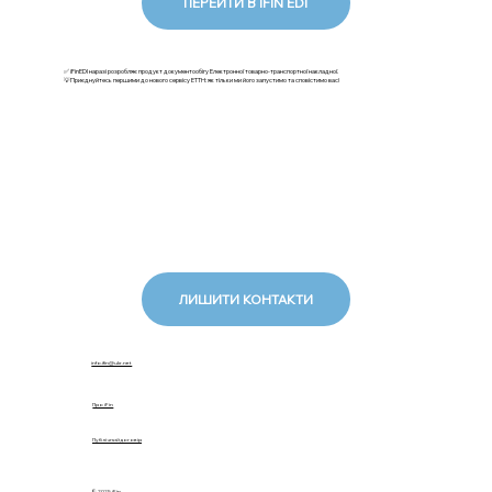
ПЕРЕЙТИ В IFIN EDI
✅ iFinEDI наразі розробляє продукт документообігу Електронної товарно-транспортної накладної.
💡Приєднуйтесь першими до нового сервісу ЕТТН: як тільки ми його запустимо та сповістимо вас!
ЛИШИТИ КОНТАКТИ
info.ifin@ukr.net
Про iFin
Публічний договір
© 2025 iFin