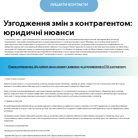
ЛИШИТИ КОНТАКТИ
Узгодження змін з контрагентом:
юридичні нюанси
У світі бізнесу зміни — це постійна реальність, яка може мати як позитивний, так і негативний вплив на відносини між партнерами. Ви коли-небудь
задумувались, чому деякі компанії процвітають в умовах невизначеності, тоді як інші зазнають краху? Відповідь часто полягає в їхній здатності
адаптуватися до змін та ефективно їх узгоджувати. У цій статті ми поринемо в тонкощі процесу узгодження змін з контрагентом, зосередившись на
юридичних нюансах, які є ключовими для забезпечення стабільності та успішності бізнес-відносин. Актуальність цієї теми зростає в умовах постійних змін у
законодавстві та ринкових умовах, що вимагає від підприємців гнучкості та обізнаності в правових аспектах. Ми розглянемо основні поняття, правову основу,
процедури узгодження змін, можливі наслідки неналежного оформлення, а також надамо практичні рекомендації для бізнесменів. Готові дізнатися, як
уникнути ризиків і зміцнити свої ділові відносини? Тоді продовжте читати — це знання стане вам у нагоді.
Повне керівництво: Що робити, якщо помилку виявлено до відправлення е-ТТН контрагенту.
1. Поняття змін у контракті
Зміни в контракті можуть стосуватися різних аспектів: умов виконання зобов'язань, термінів, цін, обсягу товарів чи послуг, а також інших умов, які сторони
вважають за потрібне змінити. Важливо, щоб усі зміни були чітко задокументовані та юридично обґрунтовані.
Зміни у контракті не лише відображають нові умови співпраці, але й можуть суттєво вплинути на загальну стратегію бізнесу. Наприклад, якщо компанія
вирішує зменшити обсяг постачання товарів через зміни на ринку, це може призвести до збільшення витрат для контрагента, який не був підготовлений до
таких змін. У такому випадку важливо не лише внести зміни, але й обґрунтувати їх, щоб уникнути непорозумінь і конфліктів.
2. Правова основа змін
В Україні правове регулювання змін до договорів здійснюється відповідно до Цивільного кодексу. Зокрема, стаття 651 передбачає, що зміна або розірвання
договору можливі за згодою сторін. Це означає, що будь-які зміни повинні бути узгоджені та зафіксовані в письмовій формі, якщо інше не передбачено самим
договором.
Ця правова основа створює певні рамки для дій сторін, що дозволяє уникнути свавілля і забезпечує певну правову захищеність. Наприклад, якщо одна
сторона вирішує змінити умови контракту без погодження з іншою стороною, це може призвести до юридичних наслідків, адже такі зміни можуть бути визнані
недійсними.
3. Процедура узгодження змін
Процедура узгодження змін може включати кілька етапів:
- Ініціація змін: Одна зі сторін повинна ініціювати процес змін, обґрунтувавши необхідність внесення змін.
- Обговорення: Сторони проводять переговори, під час яких обговорюються деталі нових умов.