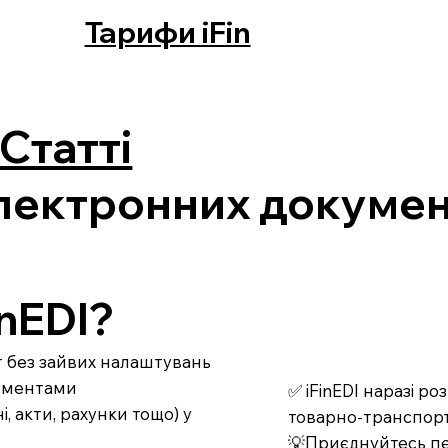
Тарифи iFin
Статті
електронних документ
nEDI?
рт без зайвих налаштувань
кументами
✅ iFinEDI наразі р
 акти, рахунки тощо) у
товарно-транспорт
💡Приєднуйтесь пе