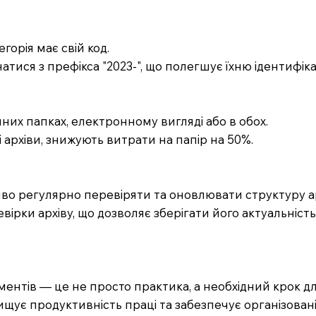
егорія має свій код.
атися з префікса "2023-", що полегшує їхню ідентифіка
чних папках, електронному вигляді або в обох.
і архіви, знижують витрати на папір на 50%.
иво регулярно перевіряти та оновлювати структуру ар
вірки архіву, що дозволяє зберігати його актуальність
ментів — це не просто практика, а необхідний крок д
ищує продуктивність праці та забезпечує організован