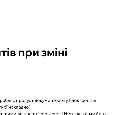
ів при зміні
озробляє продукт документообігу Електронної
ної накладної.
ршими до нового сервісу ЕТТН: як тільки ми його