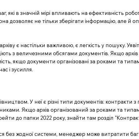
г, які в значній мірі впливають на ефективність роботи
на дозволяє не тільки зберігати інформацію, але й оп
хіву є настільки важливою, є легкість у пошуку. Уяві
модіють з величезними обсягами документів. Якщо архі
мість, якщо документи організовані за роками та типа
ас і зусилля.
івництвом. У неї є різні типи документів: контракти з
вниками. Якщо архів організований за роками та тип
ейти до папки 2022 року, знайти там розділ "Контрак
я без жодної системи, менеджер може витратити багат