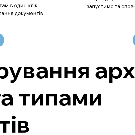
там в один клік
запустимо та спові
сання документів
ування арх
та типами
тів