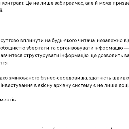
 контракт. Це не лише забирає час, але й може призв
ї.
суттєво вплинути на будь-якого читача, незалежно від
еобхідністю зберігати та організовувати інформацію 
навчитеся структурувати інформацію, це дозволить ва
ття.
идко змінюваного бізнес-середовища, здатність швид
вестування в якісну архівну систему є не лише доціл
ументів