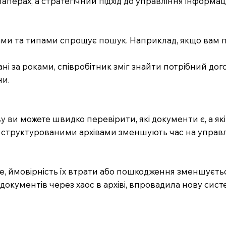
аперах, а стратегічний підхід до управління інформац
ми та типами спрощує пошук. Наприклад, якщо вам потр
і за роками, співробітник зміг знайти потрібний догов
ни.
ву ви можете швидко перевірити, які документи є, а як
обре структурованими архівами зменшують час на упра
е, ймовірність їх втрати або пошкодження зменшуєтьс
х документів через хаос в архіві, впровадила нову сис