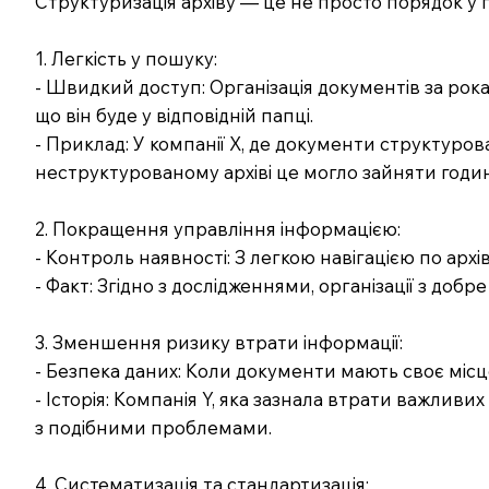
Структуризація архіву — це не просто порядок у п
1. Легкість у пошуку:
- Швидкий доступ: Організація документів за рока
що він буде у відповідній папці.
- Приклад: У компанії X, де документи структурован
неструктурованому архіві це могло зайняти годи
2. Покращення управління інформацією:
- Контроль наявності: З легкою навігацією по архі
- Факт: Згідно з дослідженнями, організації з д
3. Зменшення ризику втрати інформації:
- Безпека даних: Коли документи мають своє місц
- Історія: Компанія Y, яка зазнала втрати важливи
з подібними проблемами.
4. Систематизація та стандартизація: