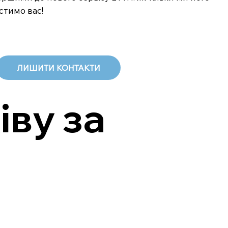
стимо вас!
ЛИШИТИ КОНТАКТИ
іву за