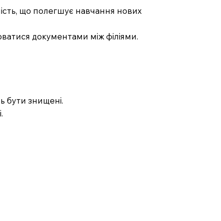
дність, що полегшує навчання нових
нюватися документами між філіями.
ть бути знищені.
.