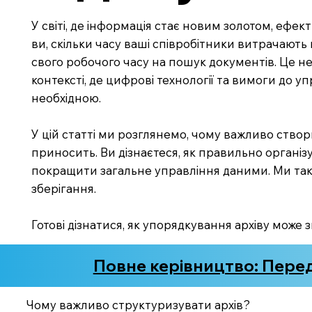
У світі, де інформація стає новим золотом, ефе
ви, скільки часу ваші співробітники витрачают
свого робочого часу на пошук документів. Це не
контексті, де цифрові технології та вимоги до 
необхідною.
У цій статті ми розглянемо, чому важливо створю
приносить. Ви дізнаєтеся, як правильно організ
покращити загальне управління даними. Ми тако
зберігання.
Готові дізнатися, як упорядкування архіву мож
Повне керівництво: Перед
Чому важливо структуризувати архів?