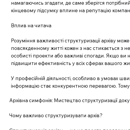
намагаючись згадати, де саме зберігся потрібний
кінцевому підсумку вплине на репутацію компані
Вплив на читача
Розуміння важливості структуризації архіву може 
повсякденному житті кожен з нас стикається з н
особисті проекти або важливі спогади. Якщо ви 
підвищити ефективність у всіх сферах вашого жи
У професійній діяльності, особливо в умовах шв
інформацію стає конкурентною перевагою. Тому ін
Архівна симфонія: Мистецтво структуризації док
Чому важливо структуризувати архів?