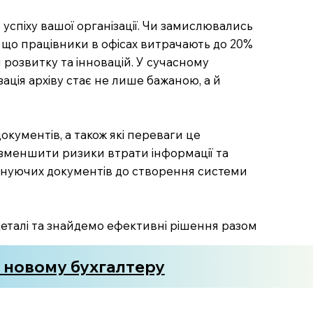
успіху вашої організації. Чи замислювались
 що працівники в офісах витрачають до 20%
 розвитку та інновацій. У сучасному
ація архіву стає не лише бажаною, а й
документів, а також які переваги це
, зменшити ризики втрати інформації та
існуючих документів до створення системи
деталі та знайдемо ефективні рішення разом
у новому бухгалтеру