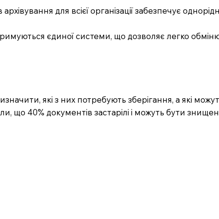
архівування для всієї організації забезпечує однорі
 дотримуються єдиної системи, що дозволяє легко обмі
изначити, які з них потребують зберігання, а які можу
или, що 40% документів застарілі і можуть бути знищені