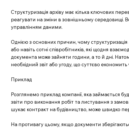
Структуризація архіву має кілька ключових перева
реагувати на зміни в зовнішньому середовищі. Во
управлінням даними.
Однією з основних причин, чому структуризація ар
або навіть сотні співробітників, які щодня взає
документа може зайняти години, а то й дні. Нато
необхідний звіт або угоду, що суттєво економить ч
Приклад
Розглянемо приклад компанії, яка займається буд
звіти про виконання робіт та листування з замо
шукає контракт на будівництво, може швидко пер
На противагу цьому, якщо документи зберігаютьс