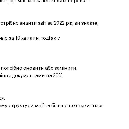
ією, що має кілька ключових переваг:
ібно знайти звіт за 2022 рік, ви знаєте,
ір за 10 хвилин, тоді як у
і потрібно оновити або замінити.
вління документами на 30%.
я.
тему структуризації та більше не стикається