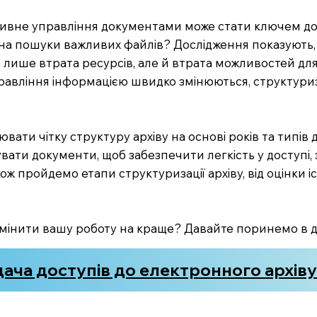
ктивне управління документами може стати ключем до 
ь на пошуки важливих файлів? Дослідження показують,
 лише втрата ресурсів, але й втрата можливостей для
управління інформацією швидко змінюються, структуриз
вати чітку структуру архіву на основі років та типів 
увати документи, щоб забезпечити легкість у доступі
ж пройдемо етапи структуризації архіву, від оцінки 
е змінити вашу роботу на краще? Давайте поринемо в 
ача доступів до електронного архів