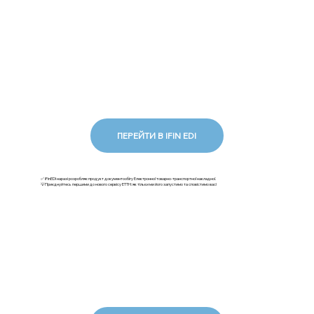
ПЕРЕЙТИ В IFIN EDI
✅ iFinEDI наразі розробляє продукт документообігу Електронної товарно-транспортної накладної.
💡Приєднуйтесь першими до нового сервісу ЕТТН: як тільки ми його запустимо та сповістимо вас!