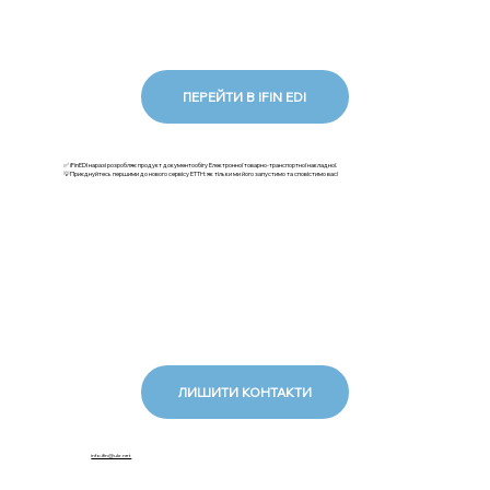
ПЕРЕЙТИ В IFIN EDI
✅ iFinEDI наразі розробляє продукт документообігу Електронної товарно-транспортної накладної.
💡Приєднуйтесь першими до нового сервісу ЕТТН: як тільки ми його запустимо та сповістимо вас!
ЛИШИТИ КОНТАКТИ
info.ifin@ukr.net