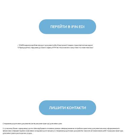
ПЕРЕЙТИ В IFIN EDI
✅ iFinEDI наразі розробляє продукт документообігу Електронної товарно-транспортної накладної.
💡Приєднуйтесь першими до нового сервісу ЕТТН: як тільки ми його запустимо та сповістимо вас!
ЛИШИТИ КОНТАКТИ
Створення додаткових документів (актів, рахунків-фактур) для зміни суми
У сучасному бізнес-середовищі, де постійно відбуваються зміни в умовах співпраці, виникає потреба в коректному документальному оформленні всіх
фінансових операцій. Однією з важливих складових цього процесу є створення додаткових документів, таких як акти виконаних робіт та рахунки-фактури,
для зміни суми в уже існуючих угодах.