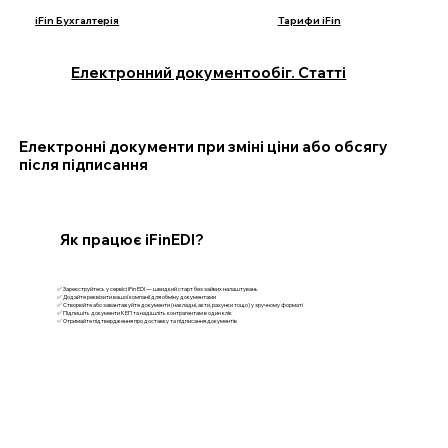
iFin Бухгалтерія
Тарифи iFin
Електронний документообіг. Статті
Електронні документи при зміні ціни або обсягу
після підписання
Як працює iFinEDI?
✅ Зареєструйтесь у сервісі iFin EDI — швидкий старт без зайвих налаштувань
✅ Додайте реквізити вашої компанії для обміну документами
✅ Створюйте або завантажуйте документи (накладні, акти, рахунки тощо) у зручному форматі
✅ Підпишіть документи КЕП та надішліть контрагентам в один клік
✅ Отримайте підтвердження про доставку та підписання документів