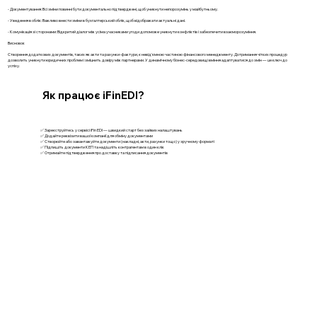
- Документування: Всі зміни повинні бути документально підтверджені, щоб уникнути непорозумінь у майбутньому.
- Уведення в облік: Важливо внести зміни в бухгалтерський облік, щоб відображати актуальні дані.
- Комунікація зі сторонами: Відкритий діалог між усіма учасниками угоди допоможе уникнути конфліктів і забезпечити взаєморозуміння.
Висновок
Створення додаткових документів, таких як акти та рахунки-фактури, є невід'ємною частиною фінансового менеджменту. Дотримання чітких процедур
дозволить уникнути юридичних проблем і зміцнить довіру між партнерами. У динамічному бізнес-середовищі вміння адаптуватися до змін — це ключ до
успіху.
Як працює iFinEDI?
✅ Зареєструйтесь у сервісі iFin EDI — швидкий старт без зайвих налаштувань
✅ Додайте реквізити вашої компанії для обміну документами
✅ Створюйте або завантажуйте документи (накладні, акти, рахунки тощо) у зручному форматі
✅ Підпишіть документи КЕП та надішліть контрагентам в один клік
✅ Отримайте підтвердження про доставку та підписання документів