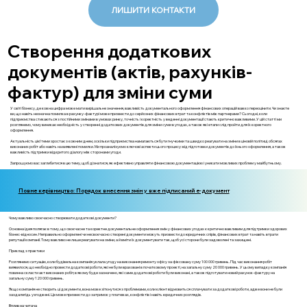
ЛИШИТИ КОНТАКТИ
Створення додаткових
документів (актів, рахунків-
фактур) для зміни суми
У світі бізнесу, де кожна цифра може мати вирішальне значення, важливість документального оформлення фінансових операцій важко переоцінити. Чи знаєте
ви, що навіть незначна помилка в рахунку-фактурі може призвести до серйозних фінансових втрат та конфліктів між партнерами? Сьогодні, коли
підприємства стикаються з постійними змінами в умовах ринку, точність і коректність у веденні документації стають критично важливими. У цій статті ми
розглянемо, чому виникає необхідність у створенні додаткових документів для зміни суми в угодах, а також які етапи слід пройти для їх коректного
оформлення.
Актуальність цієї теми зростає з кожним днем, оскільки підприємства намагаються бути гнучкими та швидко реагувати на зміни в ціновій політиці, обсягах
виконаних робіт або навіть на виявлені помилки. Ми проаналізуємо ключові аспекти цього процесу: від підготовки документів до їхнього оформлення, а також
важливість підтримки відкритого діалогу між сторонами угоди.
Запрошуємо вас заглибитися в цю тему, щоб дізнатися, як ефективно управляти фінансовою документацією і уникати можливих проблем у майбутньому.
Повне керівництво: Порядок внесення змін у вже підписаний е-документ
Чому важливо своєчасно створювати додаткові документи?
Основна ідея полягає в тому, що своєчасне та коректне документальне оформлення змін у фінансових угодах є критично важливим для підтримки здорових
бізнес-відносин. Неправильно оформлені чи несвоєчасно створені документи можуть призвести до юридичних спірів, фінансових втрат та навіть втрати
репутації компанії. Тому важливо не лише реагувати на зміни, а й вміти їх документувати так, щоб усі сторони були задоволені та захищені.
Приклад з практики
Розглянемо ситуацію, коли будівельна компанія уклала угоду на виконання ремонту офісу за фіксовану суму 100 000 гривень. Під час виконання робіт
виявилося, що необхідно провести додаткові роботи, які не були враховані в початковому проекті, на загальну суму 20 000 гривень. У цьому випадку компанія
повинна скласти акт виконаних робіт, в якому буде зазначено, які саме додаткові роботи були виконані, а також підготувати новий рахунок-фактуру на
загальну суму 120 000 гривень.
Якщо компанія не створить ці документи, вона може зіткнутися з проблемами, коли клієнт відмовиться сплачувати за додаткові роботи, адже вони не були
заздалегідь узгоджені. Це може призвести до затримок у платежах, конфліктів і навіть юридичних розглядів.
Вплив на читача